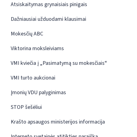
Atsiskaitymas grynaisiais pinigais
Dažniausiai užduodami klausimai
Mokesčių ABC
Viktorina moksleiviams
VMI kviečia į „Pasimatymą su mokesčiais“
VMI turto aukcionai
Įmonių VDU palyginimas
STOP šešėliui
Krašto apsaugos ministerijos informacija
Interneto svetainės atitikties paraiška