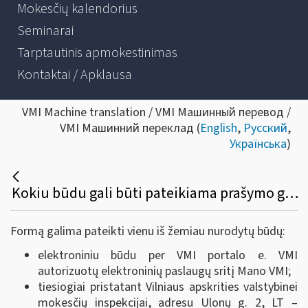
Mokesčių kalendorius
Seminarai
Tarptautinis apmokestinimas
Kontaktai / Apklausa
VMI Machine translation / VMI Машинный перевод /
VMI Машинний переклад (
English
,
Русский
,
Українська
)
Kokiu būdu gali būti pateikiama prašymo grąžinti PVM FR0445 forma?
Formą galima pateikti vienu iš žemiau nurodytų būdų
:
elektroniniu būdu per VMI portalo e. VMI
autorizuotų elektroninių paslaugų sritį Mano VMI
;
tiesiogiai pristatant Vilniaus apskrities valstybinei
mokesčių inspekcijai, adresu Ulonų g. 2, LT –