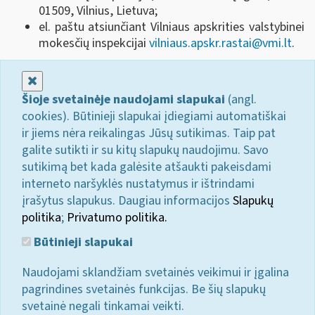
01509, Vilnius, Lietuva
;
el. paštu atsiunčiant Vilniaus apskrities valstybinei
mokesčių inspekcijai
vilniaus.apskr.rastai@vmi.lt
.
Uždaryti
Šioje svetainėje naudojami slapukai
(angl.
cookies). Būtinieji slapukai įdiegiami automatiškai
ir jiems nėra reikalingas Jūsų sutikimas. Taip pat
galite sutikti ir su kitų slapukų naudojimu. Savo
sutikimą bet kada galėsite atšaukti pakeisdami
interneto naršyklės nustatymus ir ištrindami
įrašytus slapukus. Daugiau informacijos
Slapukų
politika
;
Privatumo politika.
Būtinieji slapukai
Naudojami sklandžiam svetainės veikimui ir įgalina
pagrindines svetainės funkcijas. Be šių slapukų
svetainė negali tinkamai veikti.