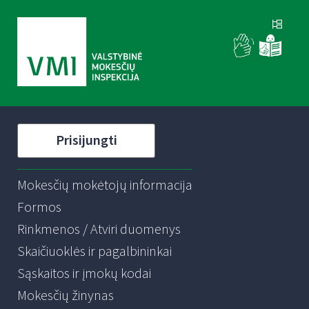
Prisijungti
Mokesčių mokėtojų informacija
Formos
Rinkmenos / Atviri duomenys
Skaičiuoklės ir pagalbininkai
Sąskaitos ir įmokų kodai
Mokesčių žinynas