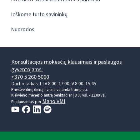
Ieškome turto savininkų
Nuorodos
Konsultacijos mokesčių klausimais ir paslaugos
gyventojams:
+370 5 260 5060
Darbo laikas: I-IV 8.00-17.00, V 8.00-15.45.
Prieššventinę dieną - viena valanda trumpiau.
Kiekvieno mėnesio antrą penktadienį 8.00 val. - 12.00 val.
Mano VMI
Paklausimas per