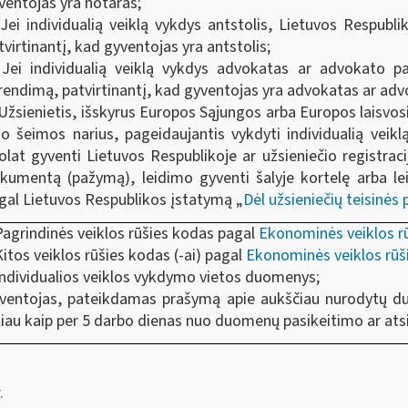
ventojas yra notaras;
 Jei individualią veiklą vykdys antstolis, Lietuvos Respubli
tvirtinantį, kad gyventojas yra antstolis;
 Jei individualią veiklą vykdys advokatas ar advokato p
rendimą, patvirtinantį, kad gyventojas yra advokatas ar adv
 Užsienietis, išskyrus Europos Sąjungos arba Europos laisvosi
 jo šeimos narius, pageidaujantis vykdyti individualią veiklą
olat gyventi Lietuvos Respublikoje ar užsieniečio registraci
kumentą (pažymą), leidimo gyventi šalyje kortelę arba lei
gal Lietuvos Respublikos įstatymą „
Dėl užsieniečių teisinės
Pagrindinės veiklos rūšies kodas pagal
Ekonominės veiklos rū
Kitos veiklos rūšies kodas (-ai) pagal
Ekonominės veiklos rūši
Individualios veiklos vykdymo vietos duomenys;
ventojas, pateikdamas prašymą apie aukščiau nurodytų d
liau kaip per 5 darbo dienas nuo duomenų pasikeitimo ar ats
.