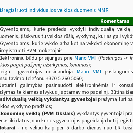
/išregistruoti individualios veiklos duomenis MMR
Komentaras
.Gyventojams, kurie pradeda vykdyti individualią veiklą 
uomenis, (išskyrus tų veiklos rūšių vykdymą, kurias gali vykdy
.Gyventojams, kurie vykdo arba ketina vykdyti ekonominę vei
siregistruoti PVM mokėtojais.
Elektroniniu būdu prisijungus prie
Mano VMI
(
Paslaugos -> I
iklos pagal pažymą užsakymas, keitimas
);
Jeigu gyventojas nesinaudoja
Mano VMI
paslaugomis
nsultavimo telefonu +370 5 260 5060;
Neturint galimybės pasinaudoti elektroninėmis ir kons
ašymas teikiamas atvykus į aptarnavimo padalinį. Būtina iš
Individualią veiklą vykdantys gyventojai
prašymą turi pat
iklos vykdymo pradžios;
Ekonominę veiklą (PVM tikslais)
vykdantys gyventojai praš
enas iki datos, nuo kurios gyventojas pageidauja būti įregi
Notarai
- ne vėliau kaip per 5 darbo dienas nuo LR teis