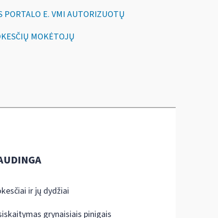
IJOS PORTALO E. VMI AUTORIZUOTŲ
Į MOKESČIŲ MOKĖTOJŲ
AUDINGA
kesčiai ir jų dydžiai
siskaitymas grynaisiais pinigais