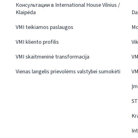
Консультации в International House Vilnius /
Klaipėda
Da
VMI teikiamos paslaugos
Mo
VMI kliento profilis
Vi
VMI skaitmeninė transformacija
VM
Vienas langelis prievolėms valstybei sumokėti
VM
Įm
ST
Kr
In