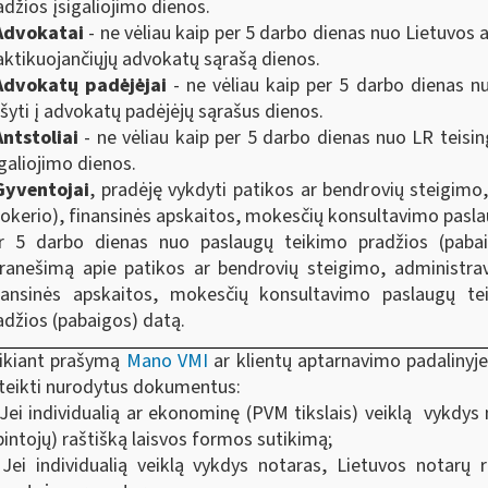
adžios įsigaliojimo dienos.
Advokatai
- ne vėliau kaip per 5 darbo dienas nuo Lietuvos
aktikuojančiųjų advokatų sąrašą dienos.
Advokatų padėjėjai
- ne vėliau kaip per 5 darbo dienas 
ašyti į advokatų padėjėjų sąrašus dienos.
Antstoliai
- ne vėliau kaip per 5 darbo dienas nuo LR teis
igaliojimo dienos.
Gyventojai
, pradėję vykdyti patikos ar bendrovių steigim
rokerio), finansinės apskaitos, mokesčių konsultavimo paslaug
r 5 darbo dienas nuo paslaugų teikimo pradžios (paba
ranešimą apie patikos ar bendrovių steigimo, administrav
nansinės apskaitos, mokesčių konsultavimo paslaugų te
adžios (pabaigos) datą.
ikiant prašymą
Mano VMI
ar klientų aptarnavimo padalinyje
teikti nurodytus dokumentus:
 Jei individualią ar ekonominę (PVM tikslais) veiklą vykdys 
pintojų) raštišką laisvos formos sutikimą;
 Jei individualią veiklą vykdys notaras, Lietuvos notarų