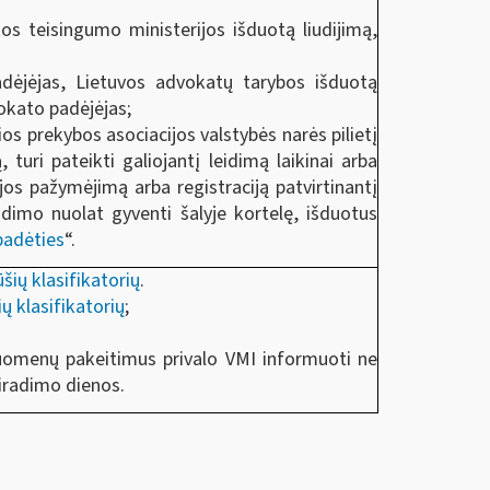
kos teisingumo ministerijos išduotą liudijimą,
adėjėjas, Lietuvos advokatų tarybos išduotą
okato padėjėjas;
os prekybos asociacijos valstybės narės pilietį
, turi pateikti galiojantį leidimą laikinai arba
jos pažymėjimą arba registraciją patvirtinantį
dimo nuolat gyventi šalyje kortelę, išduotus
 padėties
“.
šių klasifikatorių
.
ų klasifikatorių
;
uomenų pakeitimus privalo VMI informuoti ne
iradimo dienos.