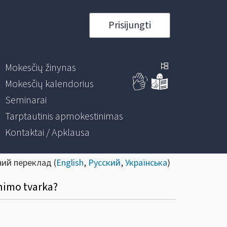
Prisijungti
Mokesčių žinynas
Mokesčių kalendorius
Seminarai
Tarptautinis apmokestinimas
Kontaktai / Apklausa
ний переклад (
English
,
Русский
,
Українська
)
inimo tvarka?