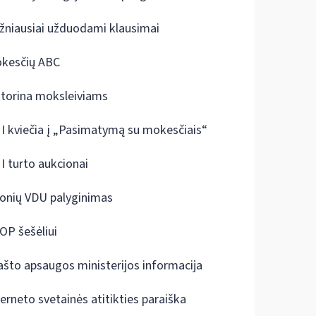
žniausiai užduodami klausimai
kesčių ABC
ktorina moksleiviams
I kviečia į „Pasimatymą su mokesčiais“
I turto aukcionai
onių VDU palyginimas
OP šešėliui
ašto apsaugos ministerijos informacija
terneto svetainės atitikties paraiška