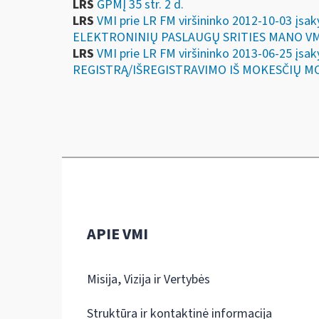
LRS
GPMĮ 35 str. 2 d.
LRS
VMI prie LR FM viršininko 2012-10-03
ELEKTRONINIŲ PASLAUGŲ SRITIES MANO VM
LRS
VMI prie LR FM viršininko 2013-06-25 
REGISTRĄ/IŠREGISTRAVIMO IŠ MOKESČIŲ M
APIE VMI
Misija, Vizija ir Vertybės
Struktūra ir kontaktinė informacija