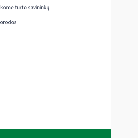
škome turto savininkų
orodos