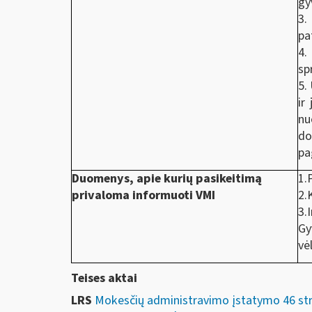
gy
3.
pa
4.
sp
5.
ir
nu
do
pa
Duomenys, apie kurių pasikeitimą
1.
privaloma informuoti VMI
2.
3.
Gy
vė
Teises aktai
LRS
Mokesčių administravimo įstatymo 46 str