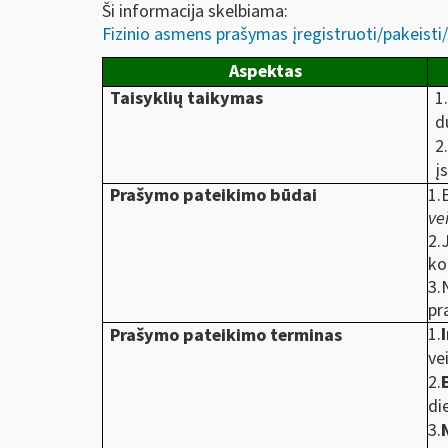
Ši informacija skelbiama:
Fizinio asmens prašymas įregistruoti/pakeisti
Aspektas
Taisyklių taikymas
1
d
2
į
Prašymo pateikimo būdai
1.
ve
2.
ko
3.
pr
1.
Prašymo pateikimo terminas
ve
2.
di
3.