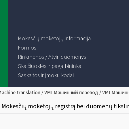
Mokesčių mokėtojų informacija
Formos
Rinkmenos / Atviri duomenys
Skaičiuoklės ir pagalbininkai
Sąskaitos ir įmokų kodai
Machine translation / VMI Машинный перевод / VMI Машин
 į Mokesčių mokėtojų registrą bei duomenų tiksl