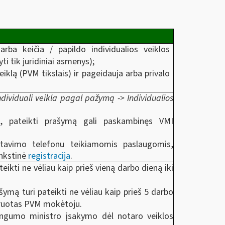
arba keičia / papildo individualios veiklos
ti tik juridiniai asmenys);
klą (PVM tikslais) ir pageidauja arba privalo
ndividuali veikla pagal pažymą -> Individualios
, pateikti prašymą gali paskambinęs VMI
ultavimo telefonu teikiamomis paslaugomis,
ankstinė
registracija
.
eikti ne vėliau kaip prieš vieną darbo dieną iki
ymą turi pateikti ne vėliau kaip prieš 5 darbo
struotas PVM mokėtoju.
ingumo ministro įsakymo dėl notaro veiklos