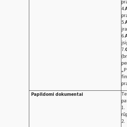
pr
4.
pr
5.
įr
6.
įs
7.
(b
pe
„P
fi
pr
Te
Papildomi dokumentai
pa
1.
rū
2.