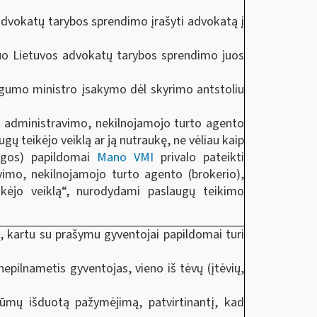
 advokatų tarybos sprendimo įrašyti advokatą į
nuo Lietuvos advokatų tarybos sprendimo juos
ingumo ministro įsakymo dėl skyrimo antstoliu
o, administravimo, nekilnojamojo turto agento
ų teikėjo veiklą ar ją nutraukę, ne vėliau kaip
igos) papildomai
Mano VMI
privalo pateikti
imo, nekilnojamojo turto agento (brokerio),
ikėjo veiklą“, nurodydami paslaugų teikimo
, kartu su prašymu gyventojai papildomai turi
nepilnametis gyventojas, vieno iš tėvų (įtėvių,
 rūmų išduotą pažymėjimą, patvirtinantį, kad