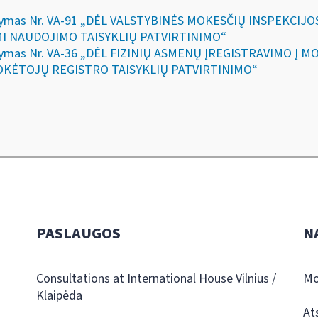
 įsakymas Nr. VA-91 „DĖL VALSTYBINĖS MOKESČIŲ INSPEKC
I NAUDOJIMO TAISYKLIŲ PATVIRTINIMO“
įsakymas Nr. VA-36 „DĖL FIZINIŲ ASMENŲ ĮREGISTRAVIMO 
OKĖTOJŲ REGISTRO TAISYKLIŲ PATVIRTINIMO“
PASLAUGOS
N
Consultations at International House Vilnius /
Mo
Klaipėda
At