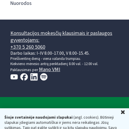
Nuorodos
Konsultacijos mokesčių klausimais ir paslaugos
gyventojams:
+370 5 260 5060
Darbo laikas: I-IV 8.00-17.00, V 8.00-15.45.
Prieššventinę dieną - viena valanda trumpiau.
Kiekvieno mėnesio antrą penktadienį 8.00 val. - 12.00 val.
Mano VMI
Paklausimas per
Valstybinė mokesčių inspekcija prie Lietuvos
U
Respublikos finansų ministerijos
Šioje svetainėje naudojami slapukai
(angl. cookies). Būtinieji
slapukai įdiegiami automatiškai ir jiems nėra reikalingas Jūsų
Biudžetinė įstaiga. Juridinio asmens kodas — 188659752,
sutikimas. Taip pat galite sutikti ir su kitų slapukų naudojimu. Savo