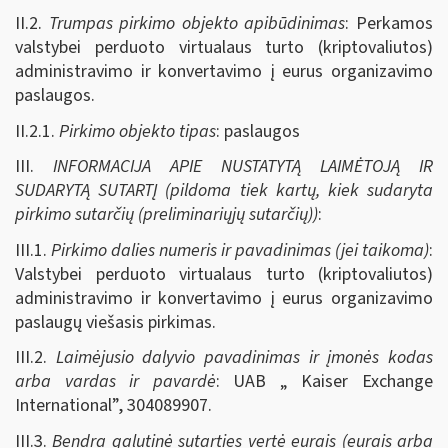
II.2.
Trumpas pirkimo objekto apibūdinimas
: Perkamos
valstybei perduoto virtualaus turto (kriptovaliutos)
administravimo ir konvertavimo į eurus organizavimo
paslaugos.
II.2.1.
Pirkimo objekto tipas
: paslaugos
III.
INFORMACIJA APIE NUSTATYTĄ LAIMĖTOJĄ IR
SUDARYTĄ SUTARTĮ (pildoma tiek kartų, kiek sudaryta
pirkimo sutarčių (preliminariųjų sutarčių))
:
III.1.
Pirkimo dalies numeris ir pavadinimas (jei taikoma)
:
Valstybei perduoto virtualaus turto (kriptovaliutos)
administravimo ir konvertavimo į eurus organizavimo
paslaugų viešasis pirkimas.
III.2.
Laimėjusio dalyvio pavadinimas ir įmonės kodas
arba vardas ir pavardė
: UAB „ Kaiser Exchange
International”, 304089907.
III.3.
Bendra galutinė sutarties vertė eurais (eurais arba