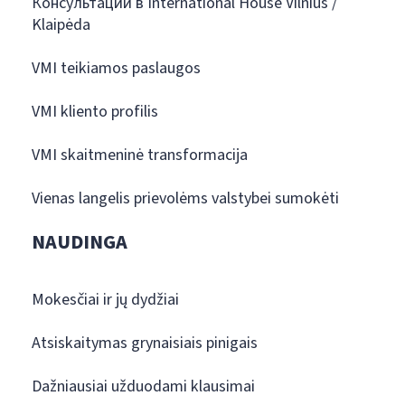
Консультации в International House Vilnius /
Klaipėda
VMI teikiamos paslaugos
VMI kliento profilis
VMI skaitmeninė transformacija
Vienas langelis prievolėms valstybei sumokėti
NAUDINGA
Mokesčiai ir jų dydžiai
Atsiskaitymas grynaisiais pinigais
Dažniausiai užduodami klausimai