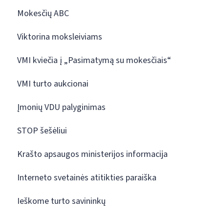
Mokesčių ABC
Viktorina moksleiviams
VMI kviečia į „Pasimatymą su mokesčiais“
VMI turto aukcionai
Įmonių VDU palyginimas
STOP šešėliui
Krašto apsaugos ministerijos informacija
Interneto svetainės atitikties paraiška
Ieškome turto savininkų