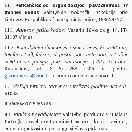
I.1.
Perkančiosios organizacijos pavadinimas ir
įmonės kodas
: Valstybinė mokesčių inspekcija prie
Lietuvos Respublikos finansų ministerijos, 188659752
I.1.1.
Adresas, pašto kodas
: Vasario 16-osios g. 14, LT-
01107 Vilnius
I.1.2.
Kontaktiniai duomenys: asmuo(-enys) kontaktams,
telefonas(-ai), faksas, el. paštas, interneto adresas(-ai) ir
elektroninė prieiga prie informacijos (URL)
: Gintaras
Kurauskas, tel. (8 5) 268 7505, el. paštas
g.kurauskas@vmi.lt
, interneto adresas www.vmi.lt
I.2.
Viešųjų pirkimų tarnybos suteiktas pirkimo numeris
:
610481
II.
PIRKIMO OBJEKTAS
:
II.1.
Pirkimo pavadinimas
: Valstybei perduoto virtualaus
turto (kriptovaliutos) administravimo ir konvertavimo į
eurus organizavimo paslaugų viešasis pirkimas.