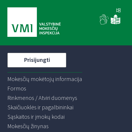
Prisijungti
Mokesčių mokėtojų informacija
Formos
Rinkmenos / Atviri duomenys
Skaičiuoklės ir pagalbininkai
Sąskaitos ir įmokų kodai
Mokesčių žinynas