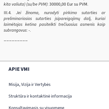
kita valiuta) (su/be PVM)
: 30000,00 Eur su PVM.
III.4.
Jei žinoma, nurodyti pirkimo sutarties ar
preliminariosios sutarties įsipareigojimų dalį, kuriai
laimėtojas ketina pasitelkti trečiuosius asmenis kaip
subrangovus
: -.
_________
APIE VMI
Misija, Vizija ir Vertybės
Struktūra ir kontaktinė informacija
Konsultavimasis su visuomene