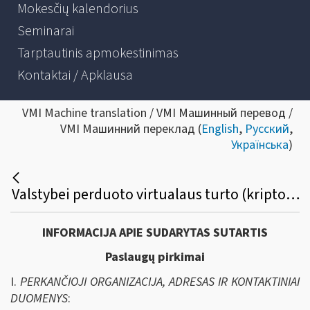
Mokesčių kalendorius
Seminarai
Tarptautinis apmokestinimas
Kontaktai / Apklausa
VMI Machine translation / VMI Машинный перевод /
VMI Машинний переклад (
English
,
Русский
,
Українська
)
Valstybei perduoto virtualaus turto (kriptovaliutos) administravimo ir konvertavimo į eurus organizavimo paslaugų viešasis pirkimas. Ir paskelbti prisegtą informaciją
INFORMACIJA APIE SUDARYTAS SUTARTIS
Paslaugų pirkimai
I.
PERKANČIOJI ORGANIZACIJA, ADRESAS IR KONTAKTINIAI
DUOMENYS
: