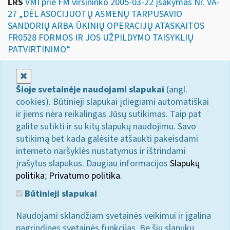
LRS
VMI prie FM viršininko 2005-03-22 įsakymas Nr. VA-
27 „DĖL ASOCIJUOTŲ ASMENŲ TARPUSAVIO
SANDORIŲ ARBA ŪKINIŲ OPERACIJŲ ATASKAITOS
FR0528 FORMOS IR JOS UŽPILDYMO TAISYKLIŲ
PATVIRTINIMO“
Uždaryti
Šioje svetainėje naudojami slapukai
(angl.
cookies). Būtinieji slapukai įdiegiami automatiškai
ir jiems nėra reikalingas Jūsų sutikimas. Taip pat
galite sutikti ir su kitų slapukų naudojimu. Savo
sutikimą bet kada galėsite atšaukti pakeisdami
interneto naršyklės nustatymus ir ištrindami
įrašytus slapukus. Daugiau informacijos
Slapukų
politika
;
Privatumo politika.
Būtinieji slapukai
Naudojami sklandžiam svetainės veikimui ir įgalina
pagrindines svetainės funkcijas. Be šių slapukų