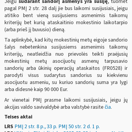
Jeigu
sudarant sandorį asmenys yra susiję
, tuomet
pagal PMĮ 2 str. 28 dalį jie bus laikomi susijusiais, jeigu
atitiko bent vieną susijusiems asmenimis taikomų
kriterijų bet kurią ataskaitinio mokestinio laikotarpio
(arba prieš jį buvusio) dieną.
Ta aplinkybė, kad kitų mokestinių metų eigoje sandorio
šalys nebetenkina susijusiems asmenimis taikomų
kriterijų, neatleidžia nuo prievolės teikti praėjusių
mokestinių metų asocijuotų asmenų tarpusavio
sandorių arba ūkinių operacijų ataskaitos (FR0528) ir
parodyti visus sudarytus sandorius su kiekvienu
asocijuotu asmeniu, su kuriuo sandorių suma yra lygi
arba didesnė kaip 90 000 Eur.
Ar vienetai PMĮ prasme laikomi susijusiais, jeigu jų
akcijas valdo savivaldybė arba valstybė rasite
čia
.
Teises aktai
LRS
PMĮ 2 str. 8 p., 33 p. PMĮ 50 str. 2 d. 1 p.