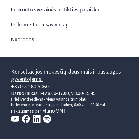
Interneto svetainės atitikties paraiška
Ieškome turto savininkų
Nuorodos
Konsultacijos mokesčių klausimais ir paslaugos
gyventojams:
+370 5 260 5060
Darbo laikas: I-IV 8.00-17.00, V 8.00-15.45.
Prieššventinę dieną - viena valanda trumpiau.
Kiekvieno mėnesio antrą penktadienį 8.00 val. - 12.00 val.
Mano VMI
Paklausimas per