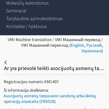
Mokesčių kalendorius
Seminarai
Tarptautinis apmokestinimas
Kontaktai / Apklausa
VMI Machine translation / VMI Машинный перевод /
VMI Машинний переклад (
English
,
Русский
,
Українська
)
Ar yra prievolė teikti asocijuotų asmenų tarpusavio sandorių arba ūkinių operacijų ataskaitą (FR0528), kai per kitus mokestinius metus sandorio šalys jau neatitinka susijusių asmenų kriterijų?
Registracijos numeris KM1407
Ši informacija skelbiama:
Asocijuotų asmenų tarpusavio sandorių arba ūkinių
operacijų ataskaita (FR0528)