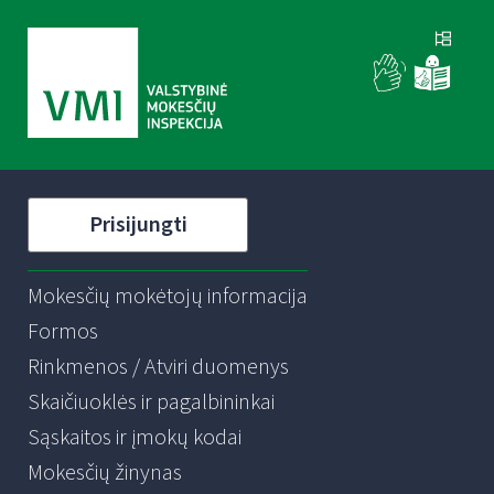
Prisijungti
Mokesčių mokėtojų informacija
Formos
Rinkmenos / Atviri duomenys
Skaičiuoklės ir pagalbininkai
Sąskaitos ir įmokų kodai
Mokesčių žinynas