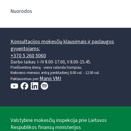
Nuorodos
Konsultacijos mokesčių klausimais ir paslaugos
gyventojams:
+370 5 260 5060
Darbo laikas: I-IV 8.00-17.00, V 8.00-15.45.
Prieššventinę dieną - viena valanda trumpiau.
Kiekvieno mėnesio antrą penktadienį 8.00 val. - 12.00 val.
Mano VMI
Paklausimas per
Valstybinė mokesčių inspekcija prie Lietuvos
Respublikos finansų ministerijos