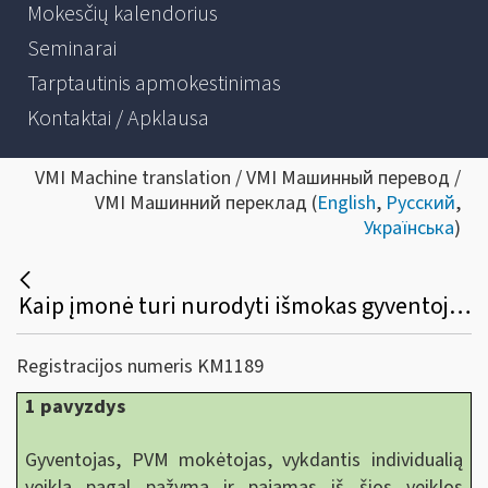
Mokesčių kalendorius
Seminarai
Tarptautinis apmokestinimas
Kontaktai / Apklausa
VMI Machine translation / VMI Машинный перевод /
VMI Машинний переклад (
English
,
Русский
,
Українська
)
Kaip įmonė turi nurodyti išmokas gyventojams išmokėtų B klasės išmokų pažymoje (FR0471), kai sumoka avansą už atliktas paslaugas individualią veiklą pagal pažymą vykdančiam ir pajamas pagal kaupimo principą pripažįstančiam gyventojui vienais metais, o PVM sąskaitą faktūrą gyventojas išrašo kitais metais?
Registracijos numeris KM1189
1 pavyzdys
Gyventojas, PVM mokėtojas, vykdantis individualią
veiklą pagal pažymą ir pajamas iš šios veiklos