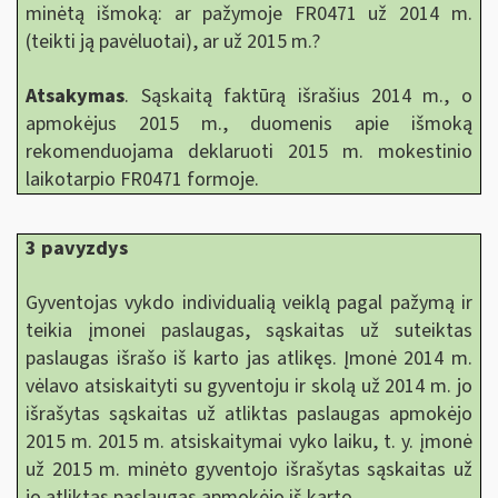
minėtą išmoką: ar pažymoje FR0471 už 2014 m.
(teikti ją pavėluotai), ar už 2015 m.?
Atsakymas
. Sąskaitą faktūrą išrašius 2014 m., o
apmokėjus 2015 m., duomenis apie išmoką
rekomenduojama deklaruoti 2015 m. mokestinio
laikotarpio FR0471 formoje.
3 pavyzdys
Gyventojas vykdo individualią veiklą pagal pažymą ir
teikia įmonei paslaugas, sąskaitas už suteiktas
paslaugas išrašo iš karto jas atlikęs. Įmonė 2014 m.
vėlavo atsiskaityti su gyventoju ir skolą už 2014 m. jo
išrašytas sąskaitas už atliktas paslaugas apmokėjo
2015 m. 2015 m. atsiskaitymai vyko laiku, t. y. įmonė
už 2015 m. minėto gyventojo išrašytas sąskaitas už
jo atliktas paslaugas apmokėjo iš karto.