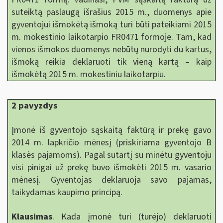
suteiktą paslaugą išrašius 2015 m., duomenys apie
gyventojui išmokėtą išmoką turi būti pateikiami 2015
m. mokestinio laikotarpio FR0471 formoje. Tam, kad
vienos išmokos duomenys nebūtų nurodyti du kartus,
išmoką reikia deklaruoti tik vieną kartą – kaip
išmokėtą 2015 m. mokestiniu laikotarpiu.
2 pavyzdys
Įmonė iš gyventojo sąskaitą faktūrą ir prekę gavo
2014 m. lapkričio mėnesį (priskiriama gyventojo B
klasės pajamoms). Pagal sutartį su minėtu gyventoju
visi pinigai už prekę buvo išmokėti 2015 m. vasario
mėnesį. Gyventojas deklaruoja savo pajamas,
taikydamas kaupimo principą.
Klausima
s
. Kada įmonė turi (turėjo) deklaruoti