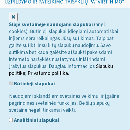
UŽPILDYMO IR PATEIKIMO TAISYKLIŲ PATVIRTINIMO“
Uždaryti
Šioje svetainėje naudojami slapukai
(angl.
cookies). Būtinieji slapukai įdiegiami automatiškai
ir jiems nėra reikalingas Jūsų sutikimas. Taip pat
galite sutikti ir su kitų slapukų naudojimu. Savo
sutikimą bet kada galėsite atšaukti pakeisdami
interneto naršyklės nustatymus ir ištrindami
įrašytus slapukus. Daugiau informacijos
Slapukų
politika
;
Privatumo politika.
Būtinieji slapukai
Naudojami sklandžiam svetainės veikimui ir įgalina
pagrindines svetainės funkcijas. Be šių slapukų
svetainė negali tinkamai veikti.
Analitiniai slapukai