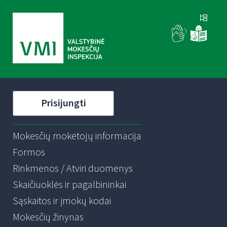
Prisijungti
Mokesčių mokėtojų informacija
Formos
Rinkmenos / Atviri duomenys
Skaičiuoklės ir pagalbininkai
Sąskaitos ir įmokų kodai
Mokesčių žinynas