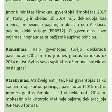
Įmonė minėtas išmokas, gyventojui išmokėtas 2015
m. (tarp jų ir skolas už 2014 m.), deklaruoja kas
mėnesį mėnesinėje pajamų mokesčio nuo A klasės
pajamų deklaracijoje (FR0572). O gyventojas savo
pajamas ir sąnaudas pripažįsta kaupimo principu.
Klausimas.
Kaip gyventojas turėjo deklaruoti
pavėluotai (2015 m.) iš įmonės gautas išmokas už
2014 m. išrašytas savo sąskaitas už įmonei suteiktas
paslaugas?
Atsakymas.
Atsižvelgiant į tai, kad gyventojas taiko
kaupimo apskaitos principą, pavėluotai (2015 m.) iš
įmonės gautas išmokas jis turi deklaruoti 2014 m.
mokestinio laikotarpio Metinėje pajamų deklaracijoje
(GPM308 forma).