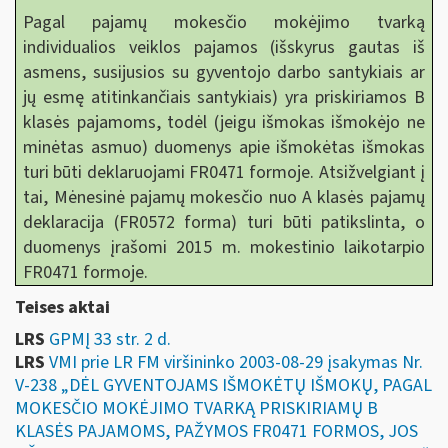
Pagal pajamų mokesčio mokėjimo tvarką
individualios veiklos pajamos (išskyrus gautas iš
asmens, susijusios su gyventojo darbo santykiais ar
jų esmę atitinkančiais santykiais) yra priskiriamos B
klasės pajamoms, todėl (jeigu išmokas išmokėjo ne
minėtas asmuo) duomenys apie išmokėtas išmokas
turi būti deklaruojami FR0471 formoje. Atsižvelgiant į
tai, Mėnesinė pajamų mokesčio nuo A klasės pajamų
deklaracija (FR0572 forma) turi būti patikslinta, o
duomenys įrašomi 2015 m. mokestinio laikotarpio
FR0471 formoje.
Teises aktai
LRS
GPMĮ 33 str. 2 d.
LRS
VMI prie LR FM viršininko 2003-08-29 įsakymas Nr.
V-238 „DĖL GYVENTOJAMS IŠMOKĖTŲ IŠMOKŲ, PAGAL
MOKESČIO MOKĖJIMO TVARKĄ PRISKIRIAMŲ B
KLASĖS PAJAMOMS, PAŽYMOS FR0471 FORMOS, JOS