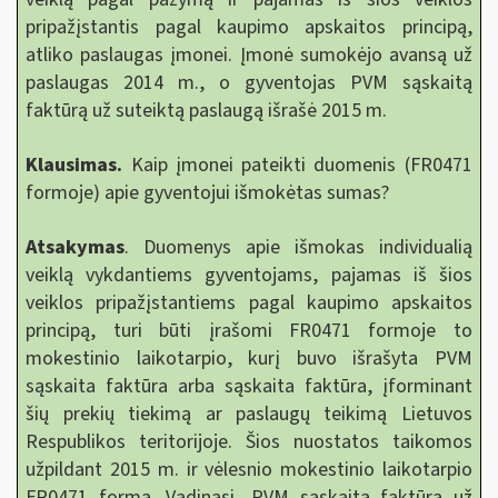
pripažįstantis pagal kaupimo apskaitos principą,
atliko paslaugas įmonei. Įmonė sumokėjo avansą už
paslaugas 2014 m., o gyventojas PVM sąskaitą
faktūrą už suteiktą paslaugą išrašė 2015 m.
Klausimas.
Kaip įmonei pateikti duomenis (FR0471
formoje) apie gyventojui išmokėtas sumas?
Atsakymas
. Duomenys apie išmokas individualią
veiklą vykdantiems gyventojams, pajamas iš šios
veiklos pripažįstantiems pagal kaupimo apskaitos
principą, turi būti įrašomi FR0471 formoje to
mokestinio laikotarpio, kurį buvo išrašyta PVM
sąskaita faktūra arba sąskaita faktūra, įforminant
šių prekių tiekimą ar paslaugų teikimą Lietuvos
Respublikos teritorijoje. Šios nuostatos taikomos
užpildant 2015 m. ir vėlesnio mokestinio laikotarpio
FR0471 formą. Vadinasi, PVM sąskaitą faktūrą už