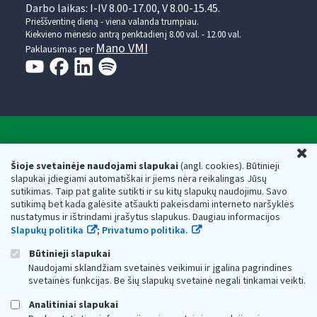
Darbo laikas: I-IV 8.00-17.00, V 8.00-15.45.
Prieššventinę dieną - viena valanda trumpiau.
Kiekvieno mėnesio antrą penktadienį 8.00 val. - 12.00 val.
Mano VMI
Paklausimas per
Valstybinė mokesčių inspekcija prie Lietuvos
U
Respublikos finansų ministerijos
Šioje svetainėje naudojami slapukai
(angl. cookies). Būtinieji
slapukai įdiegiami automatiškai ir jiems nėra reikalingas Jūsų
Biudžetinė įstaiga. Juridinio asmens kodas — 188659752,
sutikimas. Taip pat galite sutikti ir su kitų slapukų naudojimu. Savo
adresas: Vasario 16-osios g. 14, 01107 Vilnius, Lietuva, el.paštas:
sutikimą bet kada galėsite atšaukti pakeisdami interneto naršyklės
vmi@vmi.lt
, E. pristatymo dėžutės adresas 188659752
nustatymus ir ištrindami įrašytus slapukus. Daugiau informacijos
Duomenys apie Valstybinę mokesčių inspekciją prie Lietuvos
Slapukų politika
;
Privatumo politika.
Respublikos finansų ministerijos kaupiami ir saugomi Juridinių
asmenų registre
Būtinieji slapukai
Naudojami sklandžiam svetainės veikimui ir įgalina pagrindines
svetainės funkcijas. Be šių slapukų svetainė negali tinkamai veikti.
Analitiniai slapukai