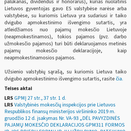
palūkanas, dividendus ir honorarus), kurias nuolatinis
Lietuvos gyventojas gavo ES valstybėse narėse arba
valstybėse, su kuriomis Lietuva yra sudariusi ir taiko
dvigubo apmokestinimo išvengimo sutartis, yra
atleidžiamos nuo pajamų mokesčio Lietuvoje
(neapmokestinamos), tokios pajamos (pvz. darbo
užmokesčio pajamos) turi būti deklaruojamos metinės
pajamų mokesčio deklaracijoje, kaip
neapmokestinamosios pajamos.
Užsienio valstybių sąrašą, su kuriomis Lietuva taiko
dvigubo apmokestinimo išvengimo sutartis, rasite
čia.
Teises aktai
LRS
GPMĮ 27 str., 37 str. 1 d.
LRS
Valstybinės mokesčių inspekcijos prie Lietuvos
Respublikos finansų ministerijos viršininko 2019 m.
gruodžio 12 d. įsakymas Nr. VA-93 „DĖL PAVYZDINĖS
PAJAMŲ MOKESČIO DEKLARACIJOS GPM311 FORMOS