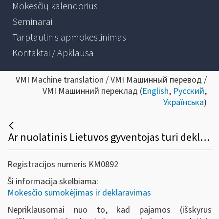
Mokesčių kalendorius
Seminarai
Tarptautinis apmokestinimas
Kontaktai / Apklausa
VMI Machine translation / VMI Машинный перевод /
VMI Машинний переклад (
English
,
Русский
,
Українська
)
Ar nuolatinis Lietuvos gyventojas turi deklaruoti užsienio valstybėse gautas pajamas, atleidžiamas nuo pajamų mokesčio sumokėjimo Lietuvoje?
Registracijos numeris KM0892
Ši informacija skelbiama:
Mokesčio sumokėjimas ir deklaravimas
Nepriklausomai nuo to, kad pajamos (išskyrus