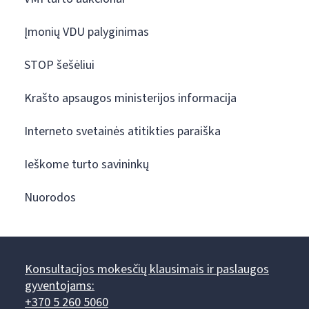
Įmonių VDU palyginimas
STOP šešėliui
Krašto apsaugos ministerijos informacija
Interneto svetainės atitikties paraiška
Ieškome turto savininkų
Nuorodos
Konsultacijos mokesčių klausimais ir paslaugos
gyventojams:
+370 5 260 5060