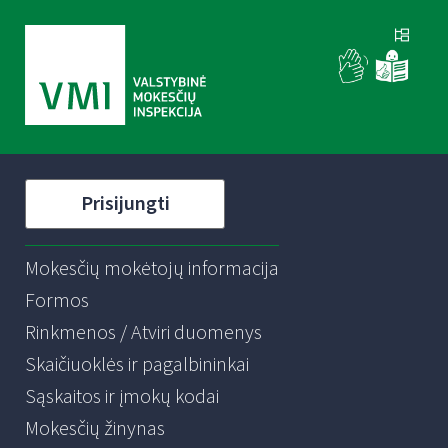
Prisijungti
Mokesčių mokėtojų informacija
Formos
Rinkmenos / Atviri duomenys
Skaičiuoklės ir pagalbininkai
Sąskaitos ir įmokų kodai
Mokesčių žinynas