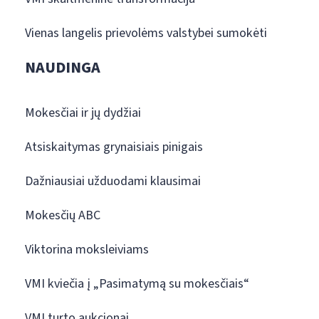
Vienas langelis prievolėms valstybei sumokėti
NAUDINGA
Mokesčiai ir jų dydžiai
Atsiskaitymas grynaisiais pinigais
Dažniausiai užduodami klausimai
Mokesčių ABC
Viktorina moksleiviams
VMI kviečia į „Pasimatymą su mokesčiais“
VMI turto aukcionai