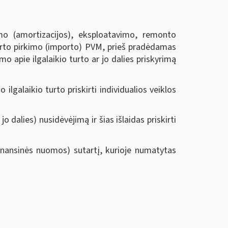
imo (amortizacijos), eksploatavimo, remonto
turto pirkimo (importo) PVM, prieš pradėdamas
imo apie ilgalaikio turto ar jo dalies priskyrimą
alaikio turto priskirti individualios veiklos
 dalies) nusidėvėjimą ir šias išlaidas priskirti
inansinės nuomos) sutartį, kurioje numatytas