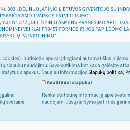
mas Nr. 303 „DĖL NUOLATINIO LIETUVOS GYVENTOJO SU IN
APSKAIČIAVIMO TVARKOS PATVIRTINIMO“
įsakymas Nr. 372 „DĖL FIZINIO ASMENS PRANEŠIMO APIE IL
EKONOMINEI VEIKLAI FR0457 FORMOS IR JOS PAPILDOMO 
AISYKLIŲ PATVIRTINIMO“
. cookies). Būtinieji slapukai įdiegiami automatiškai ir jiems
u kitų slapukų naudojimu. Savo sutikimą bet kada galėsite atš
i įrašytus slapukus. Daugiau informacijos
Slapukų politika
;
Pr
Analitiniai slapukai
įgalina
Renka statistinę informaciją apie svetai
ukų svetainė
naudojami Jūsų naršymo patirties gerini