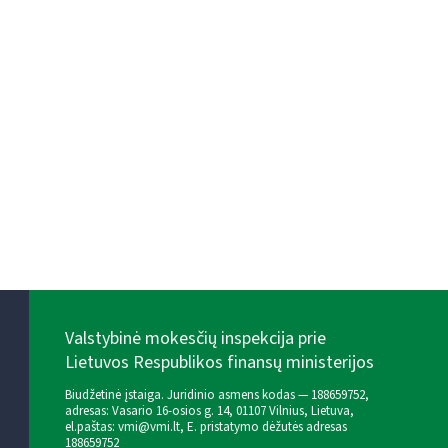
Valstybinė mokesčių inspekcija prie
Lietuvos Respublikos finansų ministerijos
Biudžetinė įstaiga. Juridinio asmens kodas — 188659752,
adresas: Vasario 16-osios g. 14, 01107 Vilnius, Lietuva,
el.paštas:
vmi@vmi.lt
, E. pristatymo dėžutės adresas
188659752