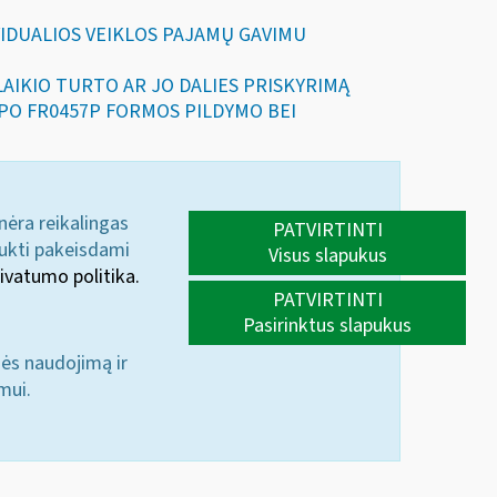
DIVIDUALIOS VEIKLOS PAJAMŲ GAVIMU
GALAIKIO TURTO AR JO DALIES PRISKYRIMĄ
LAPO FR0457P FORMOS PILDYMO BEI
 nėra reikalingas
PATVIRTINTI
aukti pakeisdami
Visus slapukus
ivatumo politika.
PATVIRTINTI
Pasirinktus slapukus
nės naudojimą ir
mui.