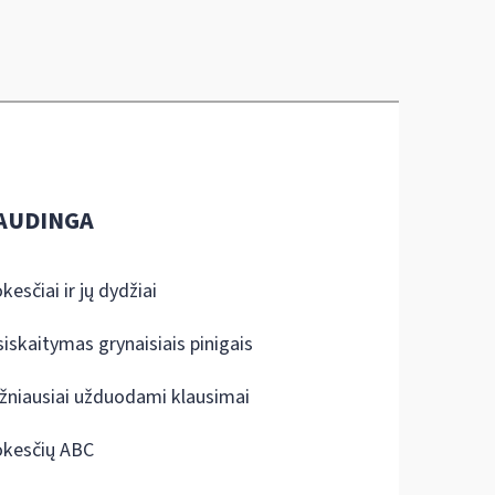
AUDINGA
kesčiai ir jų dydžiai
siskaitymas grynaisiais pinigais
žniausiai užduodami klausimai
kesčių ABC