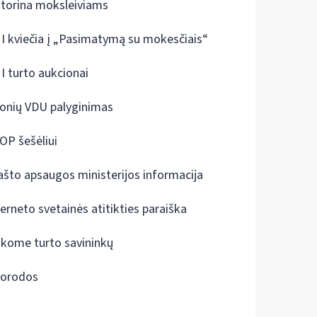
ktorina moksleiviams
I kviečia į „Pasimatymą su mokesčiais“
I turto aukcionai
onių VDU palyginimas
OP šešėliui
ašto apsaugos ministerijos informacija
terneto svetainės atitikties paraiška
škome turto savininkų
orodos