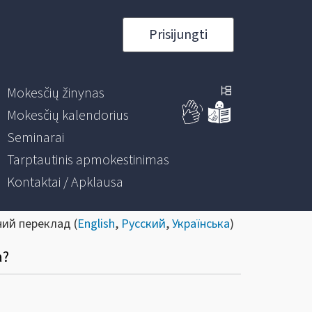
Prisijungti
Mokesčių žinynas
Mokesčių kalendorius
Seminarai
Tarptautinis apmokestinimas
Kontaktai / Apklausa
ний переклад (
English
,
Русский
,
Українська
)
a?