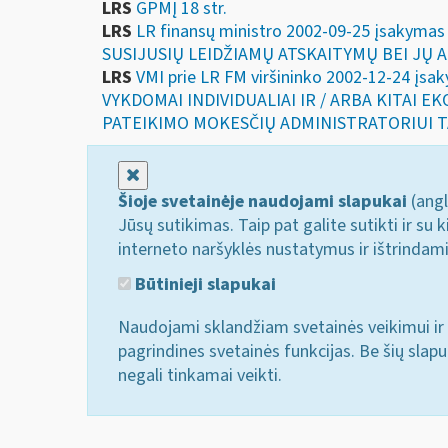
LRS
GPMĮ 18 str.
LRS
LR finansų ministro 2002-09-25 įsaky
SUSIJUSIŲ LEIDŽIAMŲ ATSKAITYMŲ BEI JŲ 
LRS
VMI prie LR FM viršininko 2002-12-24 
VYKDOMAI INDIVIDUALIAI IR / ARBA KITAI 
PATEIKIMO MOKESČIŲ ADMINISTRATORIUI T
Uždaryti
Šioje svetainėje naudojami slapukai
(angl
Jūsų sutikimas. Taip pat galite sutikti ir s
interneto naršyklės nustatymus ir ištrindam
Būtinieji slapukai
Naudojami sklandžiam svetainės veikimui ir 
pagrindines svetainės funkcijas. Be šių slap
negali tinkamai veikti.