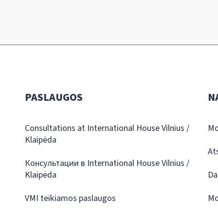
PASLAUGOS
N
Consultations at International House Vilnius /
Mo
Klaipėda
At
Консультации в International House Vilnius /
Klaipėda
Da
VMI teikiamos paslaugos
Mo