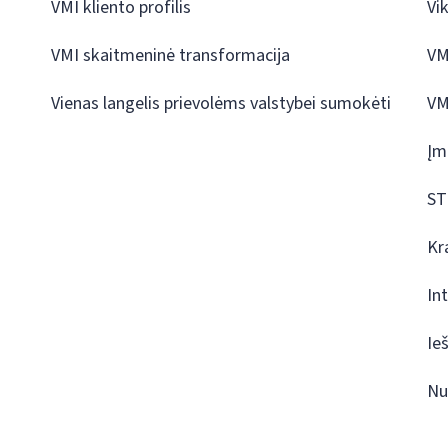
VMI kliento profilis
Vi
VMI skaitmeninė transformacija
VM
Vienas langelis prievolėms valstybei sumokėti
VM
Įm
ST
Kr
In
Ie
Nu