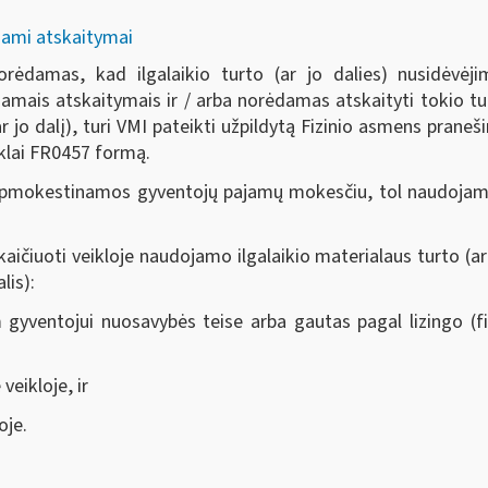
žiami atskaitymai
rėdamas, kad ilgalaikio turto (ar jo dalies) nusidėvėj
džiamais atskaitymais ir / arba norėdamas atskaityti tokio 
(ar jo dalį), turi VMI pateikti užpildytą Fizinio asmens praneš
iklai FR0457 formą.
mokestinamos gyventojų pajamų mokesčiu, tol naudojamo ilg
ičiuoti veikloje naudojamo ilgalaikio materialaus turto (ar jo
lis):
 gyventojui nuosavybės teise arba gautas pagal lizingo (f
veikloje, ir
oje.