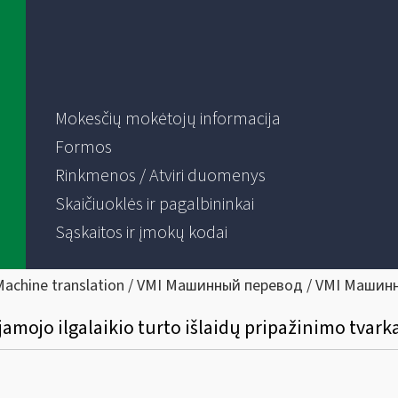
Mokesčių mokėtojų informacija
Formos
Rinkmenos / Atviri duomenys
Skaičiuoklės ir pagalbininkai
Sąskaitos ir įmokų kodai
Machine translation / VMI Машинный перевод / VMI Машин
amojo ilgalaikio turto išlaidų pripažinimo tvark