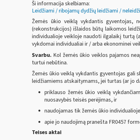
Ši informacija skelbiama:
Leidžiami / ribojamų dydžių leidžiami / neleid
Žemės ūkio veiklą vykdantis gyventojas, no
(rekonstrukcijos) išlaidos būtų laikomos lei
individualioje veikloje naudoti ilgalaikį turtą 
vykdomai individualiai ir / arba ekonominei ve
Svarbu.
Kol žemės ūkio veiklos pajamos neap
turtui nebūtina.
Žemės ūkio veiklą vykdantis gyventojas gali ska
leidžiamiems atskaitymams, jei turtas (ar jo da
priklauso žemės ūkio veiklą vykdančiam
nuosavybės teisės perėjimas, ir
naudojamas tik žemės ūkio individualioje 
apie jo naudojimą pranešta FR0457 form
Teises aktai