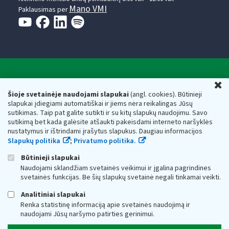
Mano VMI
Paklausimas per
Valstybinė mokesčių inspekcija prie Lietuvos
U
Respublikos finansų ministerijos
Šioje svetainėje naudojami slapukai
(angl. cookies). Būtinieji
slapukai įdiegiami automatiškai ir jiems nėra reikalingas Jūsų
Biudžetinė įstaiga. Juridinio asmens kodas — 188659752,
sutikimas. Taip pat galite sutikti ir su kitų slapukų naudojimu. Savo
adresas: Vasario 16-osios g. 14, 01107 Vilnius, Lietuva, el.paštas:
sutikimą bet kada galėsite atšaukti pakeisdami interneto naršyklės
vmi@vmi.lt
, E. pristatymo dėžutės adresas 188659752
nustatymus ir ištrindami įrašytus slapukus. Daugiau informacijos
Duomenys apie Valstybinę mokesčių inspekciją prie Lietuvos
Slapukų politika
;
Privatumo politika.
Respublikos finansų ministerijos kaupiami ir saugomi Juridinių
asmenų registre
Būtinieji slapukai
Naudojami sklandžiam svetainės veikimui ir įgalina pagrindines
svetainės funkcijas. Be šių slapukų svetainė negali tinkamai veikti.
Analitiniai slapukai
Renka statistinę informaciją apie svetainės naudojimą ir
naudojami Jūsų naršymo patirties gerinimui.