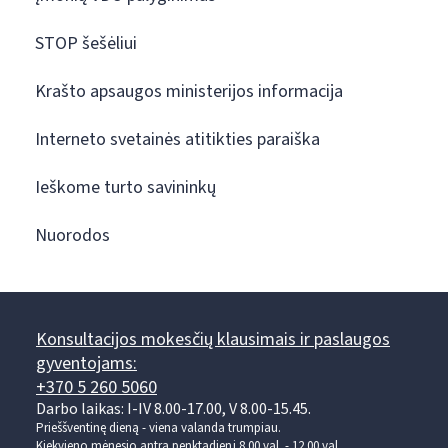
STOP šešėliui
Krašto apsaugos ministerijos informacija
Interneto svetainės atitikties paraiška
Ieškome turto savininkų
Nuorodos
Konsultacijos mokesčių klausimais ir paslaugos
gyventojams:
+370 5 260 5060
Darbo laikas: I-IV 8.00-17.00, V 8.00-15.45.
Prieššventinę dieną - viena valanda trumpiau.
Kiekvieno mėnesio antrą penktadienį 8.00 val. - 12.00 val.