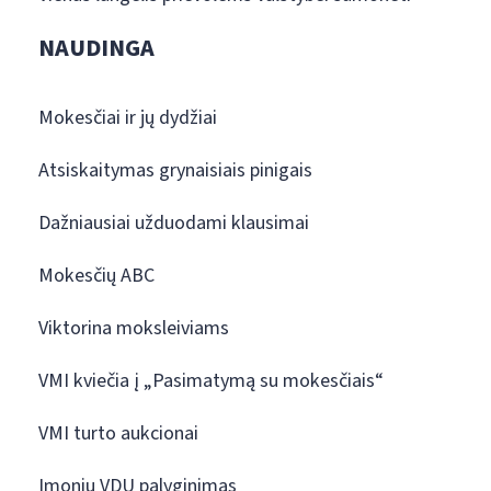
NAUDINGA
Mokesčiai ir jų dydžiai
Atsiskaitymas grynaisiais pinigais
Dažniausiai užduodami klausimai
Mokesčių ABC
Viktorina moksleiviams
VMI kviečia į „Pasimatymą su mokesčiais“
VMI turto aukcionai
Įmonių VDU palyginimas