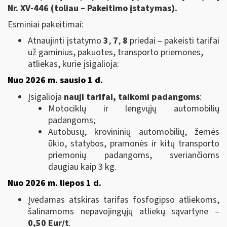
Nr.
XV-446
(toliau – Pakeitimo įstatymas).
Esminiai pakeitimai:
Atnaujinti įstatymo
3
,
7
,
8
priedai – pakeisti tarifai
už gaminius, pakuotes, transporto priemones,
atliekas, kurie įsigalioja:
Nuo 2026 m. sausio 1 d.
Įsigalioja
nauji tarifai, taikomi padangoms
:
Motociklų ir lengvųjų automobilių
padangoms;
Autobusų, krovininių automobilių, žemės
ūkio, statybos, pramonės ir kitų transporto
priemonių padangoms, sveriančioms
daugiau kaip 3 kg.
Nuo 2026 m. liepos 1 d.
Įvedamas atskiras tarifas fosfogipso atliekoms,
šalinamoms nepavojingųjų atliekų sąvartyne –
0,50 Eur/t
.