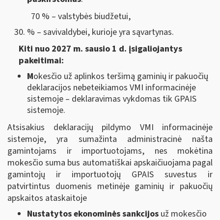
70 % – valstybės biudžetui,
% – savivaldybei, kurioje yra sąvartynas.
Kiti nuo 2027 m. sausio 1 d. įsigaliojantys
pakeitimai:
M
okesčio už aplinkos teršimą gaminių ir pakuočių
deklaracijos nebeteikiamos VMI informacinėje
sistemoje – deklaravimas vykdomas tik GPAIS
sistemoje.
Atsisakius deklaracijų pildymo VMI informacinėje
sistemoje, yra sumažinta administracinė našta
gamintojams ir importuotojams, nes mokėtina
mokesčio suma bus automatiškai apskaičiuojama pagal
gamintojų ir importuotojų GPAIS suvestus ir
patvirtintus duomenis metinėje gaminių ir pakuočių
apskaitos ataskaitoje
Nustatytos ekonominės sankcijos
už mokesčio