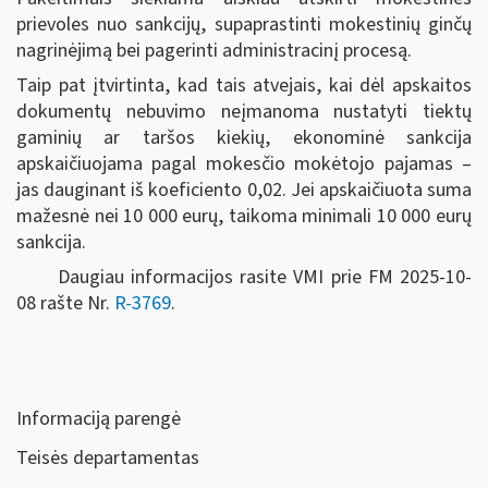
prievoles nuo sankcijų, supaprastinti mokestinių ginčų
nagrinėjimą bei pagerinti administracinį procesą.
Taip pat įtvirtinta, kad tais atvejais, kai dėl apskaitos
dokumentų nebuvimo neįmanoma nustatyti tiektų
gaminių ar taršos kiekių, ekonominė sankcija
apskaičiuojama pagal mokesčio mokėtojo pajamas –
jas dauginant iš koeficiento 0,02. Jei apskaičiuota suma
mažesnė nei 10 000 eurų, taikoma minimali 10 000 eurų
sankcija.
Daugiau informacijos rasite VMI prie FM 2025-10-
08 rašte Nr.
R-3769
.
Informaciją parengė
Teisės departamentas