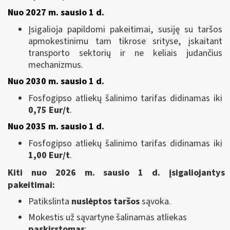
Nuo 2027 m. sausio 1 d.
Įsigalioja papildomi pakeitimai, susiję su taršos
apmokestinimu tam tikrose srityse, įskaitant
transporto sektorių ir ne keliais judančius
mechanizmus.
Nuo 2030 m. sausio 1 d.
Fosfogipso atliekų šalinimo tarifas didinamas iki
0,75 Eur/t
.
Nuo 2035 m. sausio 1 d.
Fosfogipso atliekų šalinimo tarifas didinamas iki
1,00 Eur/t
.
Kiti nuo 2026 m. sausio 1 d. įsigaliojantys
pakeitimai:
Patikslinta
nuslėptos taršos
sąvoka.
Mokestis už sąvartyne šalinamas atliekas
paskirstomas
: