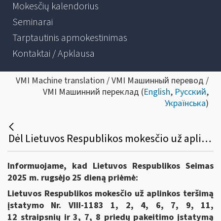
Mokesčių kalendorius
Seminarai
Tarptautinis apmokestinimas
Kontaktai / Apklausa
VMI Machine translation / VMI Машинный перевод /
VMI Машинний переклад (
English
,
Русский
,
Українська
)
Dėl Lietuvos Respublikos mokesčio už aplinkos teršimą įstatymo Nr. VIII-1183 1, 2, 4, 6, 7, 9, 11, 12 straipsnių ir 3, 7, 8 priedų pakeitimo įstatymo
Informuojame, kad Lietuvos Respublikos Seimas
2025 m. rugsėjo 25 dieną priėmė:
Lietuvos Respublikos mokesčio už aplinkos teršimą
įstatymo
Nr.
VIII-1183
1, 2, 4, 6, 7, 9, 11,
12 straipsnių ir 3, 7, 8 priedų
pakeitimo įstatymą