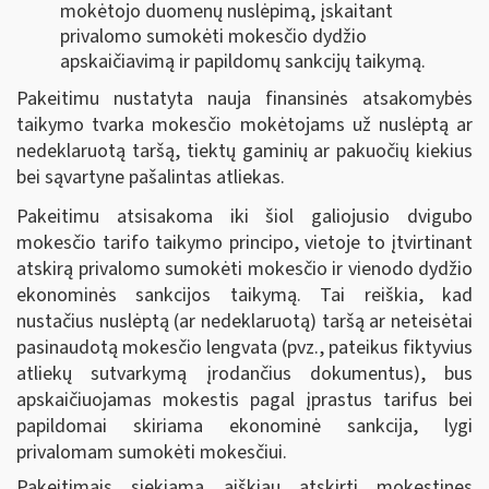
mokėtojo duomenų nuslėpimą, įskaitant
privalomo sumokėti mokesčio dydžio
apskaičiavimą ir papildomų sankcijų taikymą.
Pakeitimu nustatyta nauja finansinės atsakomybės
taikymo tvarka mokesčio mokėtojams už nuslėptą ar
nedeklaruotą taršą, tiektų gaminių ar pakuočių kiekius
bei sąvartyne pašalintas atliekas.
Pakeitimu atsisakoma iki šiol galiojusio dvigubo
mokesčio tarifo taikymo principo, vietoje to įtvirtinant
atskirą privalomo sumokėti mokesčio ir vienodo dydžio
ekonominės sankcijos taikymą. Tai reiškia, kad
nustačius nuslėptą (ar nedeklaruotą) taršą ar neteisėtai
pasinaudotą mokesčio lengvata (pvz., pateikus fiktyvius
atliekų sutvarkymą įrodančius dokumentus), bus
apskaičiuojamas mokestis pagal įprastus tarifus bei
papildomai skiriama ekonominė sankcija, lygi
privalomam sumokėti mokesčiui.
Pakeitimais siekiama aiškiau atskirti mokestines