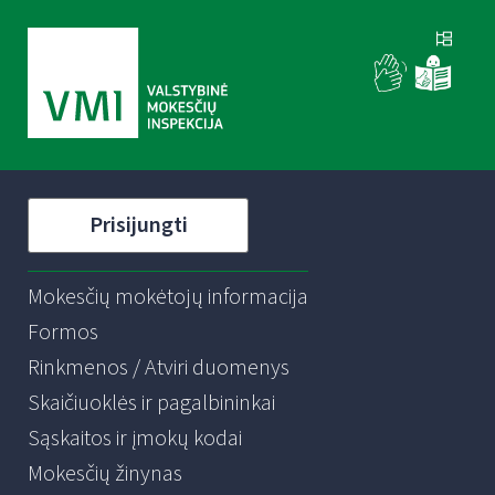
Prisijungti
Mokesčių mokėtojų informacija
Formos
Rinkmenos / Atviri duomenys
Skaičiuoklės ir pagalbininkai
Sąskaitos ir įmokų kodai
Mokesčių žinynas