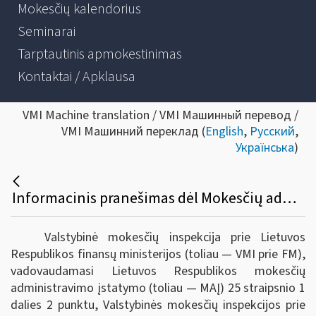
Mokesčių kalendorius
Seminarai
Tarptautinis apmokestinimas
Kontaktai / Apklausa
VMI Machine translation / VMI Машинный перевод /
VMI Машинний переклад (
English
,
Русский
,
Українська
)
Informacinis pranešimas dėl Mokesčių administravimo įstatymo 48 straipsnio apibendrinto paaiškinimo (komentaro)
Valstybinė mokesčių inspekcija prie Lietuvos
Respublikos finansų ministerijos (toliau — VMI prie FM),
vadovaudamasi Lietuvos Respublikos mokesčių
administravimo įstatymo (toliau — MAĮ) 25 straipsnio 1
dalies 2 punktu, Valstybinės mokesčių inspekcijos prie