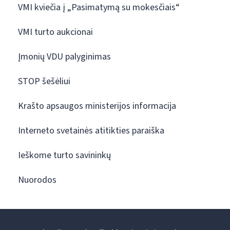
VMI kviečia į „Pasimatymą su mokesčiais“
VMI turto aukcionai
Įmonių VDU palyginimas
STOP šešėliui
Krašto apsaugos ministerijos informacija
Interneto svetainės atitikties paraiška
Ieškome turto savininkų
Nuorodos