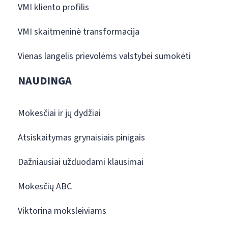
VMI kliento profilis
VMI skaitmeninė transformacija
Vienas langelis prievolėms valstybei sumokėti
NAUDINGA
Mokesčiai ir jų dydžiai
Atsiskaitymas grynaisiais pinigais
Dažniausiai užduodami klausimai
Mokesčių ABC
Viktorina moksleiviams