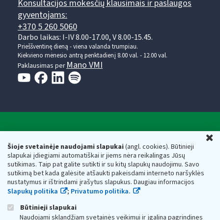
Konsultacijos mokesčių klausimais ir paslaugos
gyventojams:
+370 5 260 5060
Darbo laikas: I-IV 8.00-17.00, V 8.00-15.45.
Prieššventinę dieną - viena valanda trumpiau.
Kiekvieno mėnesio antrą penktadienį 8.00 val. - 12.00 val.
Mano VMI
Paklausimas per
Valstybinė mokesčių inspekcija prie Lietuvos
U
Respublikos finansų ministerijos
Šioje svetainėje naudojami slapukai
(angl. cookies). Būtinieji
slapukai įdiegiami automatiškai ir jiems nėra reikalingas Jūsų
Biudžetinė įstaiga. Juridinio asmens kodas — 188659752,
sutikimas. Taip pat galite sutikti ir su kitų slapukų naudojimu. Savo
adresas: Vasario 16-osios g. 14, 01107 Vilnius, Lietuva, el.paštas:
sutikimą bet kada galėsite atšaukti pakeisdami interneto naršyklės
vmi@vmi.lt
, E. pristatymo dėžutės adresas 188659752
nustatymus ir ištrindami įrašytus slapukus. Daugiau informacijos
Duomenys apie Valstybinę mokesčių inspekciją prie Lietuvos
Slapukų politika
;
Privatumo politika.
Respublikos finansų ministerijos kaupiami ir saugomi Juridinių
asmenų registre
Būtinieji slapukai
Naudojami sklandžiam svetainės veikimui ir įgalina pagrindines