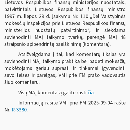
Lietuvos Respublikos finansų ministerijos nuostatais,
patvirtintais Lietuvos Respublikos finansų ministro
1997 m. liepos 29 d. įsakymu Nr. 110 „Dėl Valstybinės
mokesčių inspekcijos prie Lietuvos Respublikos finansų
ministerijos nuostatų patvirtinimo“, ir siekdama
suvienodinti MAĮ taikymo tvarką, parengė MAĮ 48
straipsnio apibendrintą paaiškinimą (komentarą).
Atsižvelgdama į tai, kad komentarų tikslas yra
suvienodinti MAĮ taikymo praktiką bei padėti mokesčių
mokėtojams geriau suprasti ir tinkamai įgyvendinti
savo teises ir pareigas, VMI prie FM prašo vadovautis
šiuo komentaru.
Visą MAĮ komentarą galite rasti
čia
.
Informaciją rasite VMI prie FM 2025-09-04 rašte
Nr.
R-3380
.