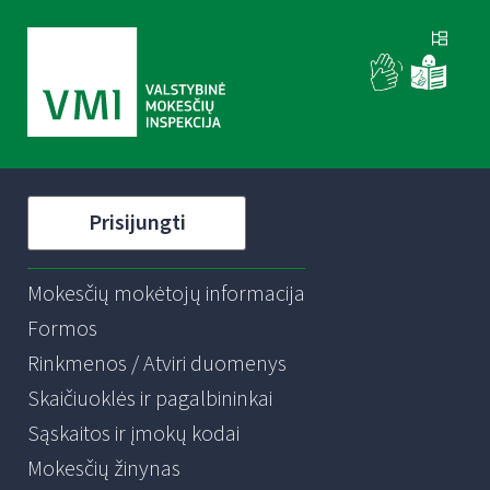
Prisijungti
Mokesčių mokėtojų informacija
Formos
Rinkmenos / Atviri duomenys
Skaičiuoklės ir pagalbininkai
Sąskaitos ir įmokų kodai
Mokesčių žinynas