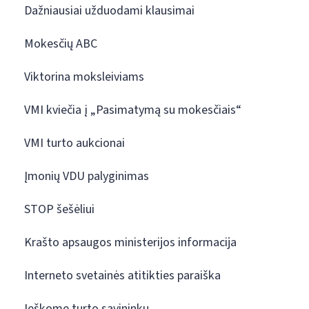
Dažniausiai užduodami klausimai
Mokesčių ABC
Viktorina moksleiviams
VMI kviečia į „Pasimatymą su mokesčiais“
VMI turto aukcionai
Įmonių VDU palyginimas
STOP šešėliui
Krašto apsaugos ministerijos informacija
Interneto svetainės atitikties paraiška
Ieškome turto savininkų