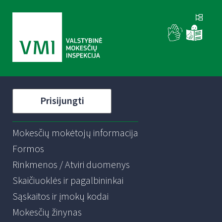
Prisijungti
Mokesčių mokėtojų informacija
Formos
Rinkmenos / Atviri duomenys
Skaičiuoklės ir pagalbininkai
Sąskaitos ir įmokų kodai
Mokesčių žinynas