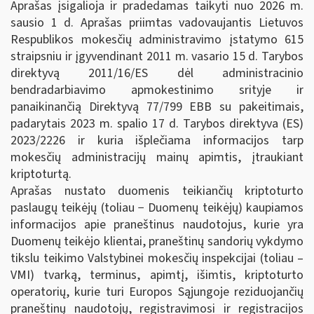
Aprašas įsigalioja ir pradedamas taikyti nuo 2026 m.
sausio 1 d. Aprašas priimtas vadovaujantis Lietuvos
Respublikos mokesčių administravimo įstatymo 615
straipsniu ir įgyvendinant 2011 m. vasario 15 d. Tarybos
direktyvą 2011/16/ES dėl administracinio
bendradarbiavimo apmokestinimo srityje ir
panaikinančią Direktyvą 77/799 EBB su pakeitimais,
padarytais 2023 m. spalio 17 d. Tarybos direktyva (ES)
2023/2226 ir kuria išplečiama informacijos tarp
mokesčių administracijų mainų apimtis, įtraukiant
kriptoturtą.
Aprašas nustato duomenis teikiančių kriptoturto
paslaugų teikėjų (toliau − Duomenų teikėjų) kaupiamos
informacijos apie praneštinus naudotojus, kurie yra
Duomenų teikėjo klientai, praneštinų sandorių vykdymo
tikslu teikimo Valstybinei mokesčių inspekcijai (toliau –
VMI) tvarką, terminus, apimtį, išimtis, kriptoturto
operatorių, kurie turi Europos Sąjungoje reziduojančių
praneštinų naudotojų, registravimosi ir registracijos