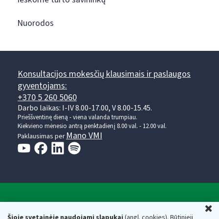
Nuorodos
Konsultacijos mokesčių klausimais ir paslaugos
gyventojams:
+370 5 260 5060
Darbo laikas: I-IV 8.00-17.00, V 8.00-15.45.
Prieššventinę dieną - viena valanda trumpiau.
Kiekvieno mėnesio antrą penktadienį 8.00 val. - 12.00 val.
Mano VMI
Paklausimas per
Valstybinė mokesčių inspekcija prie Lietuvos
U
Respublikos finansų ministerijos
Šioje svetainėje naudojami slapukai
(angl. cookies). Būtinieji