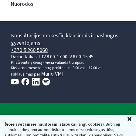
Nuorodos
Konsultacijos mokesčių klausimais ir paslaugos
gyventojams:
+370 5 260 5060
Darbo laikas: I-IV 8.00-17.00, V 8.00-15.45.
Prieššventinę dieną - viena valanda trumpiau.
Kiekvieno mėnesio antrą penktadienį 8.00 val. - 12.00 val.
Mano VMI
Paklausimas per
Valstybinė mokesčių inspekcija prie Lietuvos
U
Respublikos finansų ministerijos
Šioje svetainėje naudojami slapukai
(angl. cookies). Būtinieji
slapukai įdiegiami automatiškai ir jiems nėra reikalingas Jūsų
Biudžetinė įstaiga. Juridinio asmens kodas — 188659752,
sutikimas. Taip pat galite sutikti ir su kitų slapukų naudojimu. Savo