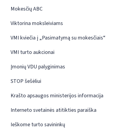
Mokesčių ABC
Viktorina moksleiviams
VMI kviečia į „Pasimatymą su mokesčiais“
VMI turto aukcionai
Įmonių VDU palyginimas
STOP šešėliui
Krašto apsaugos ministerijos informacija
Interneto svetainės atitikties paraiška
Ieškome turto savininkų