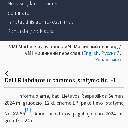
Mokesčių kalendorius
Seminarai
Tarptautinis apmokestinimas
Kontaktai / Apklausa
VMI Machine translation / VMI Машинный перевод /
VMI Машинний переклад (
English
,
Русский
,
Українська
)
Dėl LR labdaros ir paramos įstatymo Nr. I-172 4 ir 10 straipsnių pakeitimo įstatymo
Informuojame, kad Lietuvos Respublikos Seimas
2024 m. gruodžio 12 d. priėmė LPĮ pakeitimo įstatymą
[1]
Nr. XV-55
, kurio nuostatos įsigaliojo nuo 2024 m.
gruodžio 24 d.