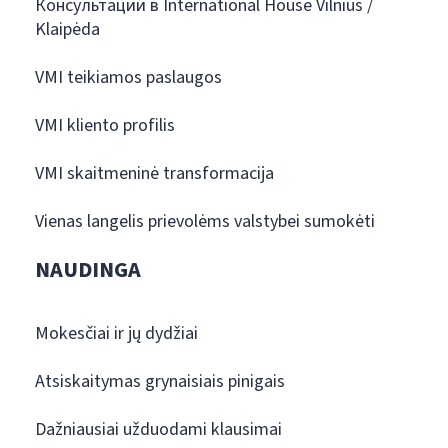
Консультации в International House Vilnius /
Klaipėda
VMI teikiamos paslaugos
VMI kliento profilis
VMI skaitmeninė transformacija
Vienas langelis prievolėms valstybei sumokėti
NAUDINGA
Mokesčiai ir jų dydžiai
Atsiskaitymas grynaisiais pinigais
Dažniausiai užduodami klausimai