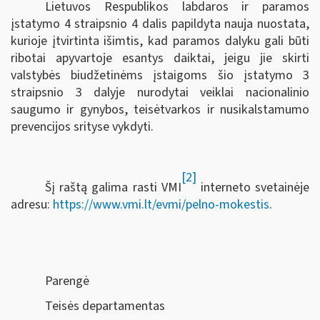
Lietuvos Respublikos labdaros ir paramos
įstatymo 4 straipsnio 4 dalis papildyta nauja nuostata,
kurioje įtvirtinta išimtis, kad paramos dalyku gali būti
ribotai apyvartoje esantys daiktai, jeigu jie skirti
valstybės biudžetinėms įstaigoms šio įstatymo 3
straipsnio 3 dalyje nurodytai veiklai nacionalinio
saugumo ir gynybos, teisėtvarkos ir nusikalstamumo
prevencijos srityse vykdyti.
[2]
Šį raštą galima rasti VMI
interneto svetainėje
adresu:
https://www.vmi.lt/evmi/pelno-mokestis
.
Parengė
Teisės departamentas