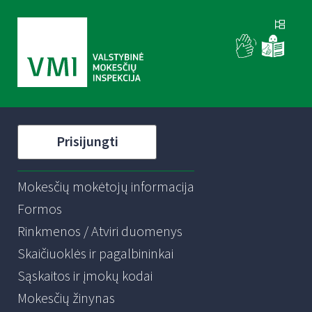
Prisijungti
Mokesčių mokėtojų informacija
Formos
Rinkmenos / Atviri duomenys
Skaičiuoklės ir pagalbininkai
Sąskaitos ir įmokų kodai
Mokesčių žinynas