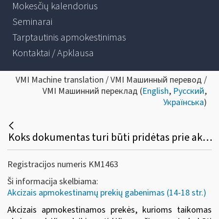
Mokesčių kalendorius
Seminarai
Tarptautinis apmokestinimas
Kontaktai / Apklausa
VMI Machine translation / VMI Машинный перевод /
VMI Машинний переклад (
English
,
Русский
,
Українська
)
Koks dokumentas turi būti pridėtas prie akcizais apmokestinamų prekių, gabenamų taikant akcizų mokėjimo laikino atidėjimo režimą?
Registracijos numeris KM1463
Ši informacija skelbiama:
Akcizais apmokestinamų prekių gabenimas (14-18 str.)
Akcizais apmokestinamos prekės, kurioms taikomas