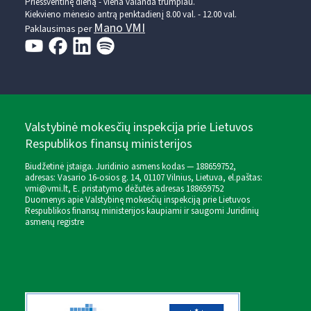
Prieššventinę dieną - viena valanda trumpiau.
Kiekvieno mėnesio antrą penktadienį 8.00 val. - 12.00 val.
Mano VMI
Paklausimas per
Valstybinė mokesčių inspekcija prie Lietuvos
Respublikos finansų ministerijos
Biudžetinė įstaiga. Juridinio asmens kodas — 188659752,
adresas: Vasario 16-osios g. 14, 01107 Vilnius, Lietuva, el.paštas:
vmi@vmi.lt
, E. pristatymo dėžutės adresas 188659752
Duomenys apie Valstybinę mokesčių inspekciją prie Lietuvos
Respublikos finansų ministerijos kaupiami ir saugomi Juridinių
asmenų registre