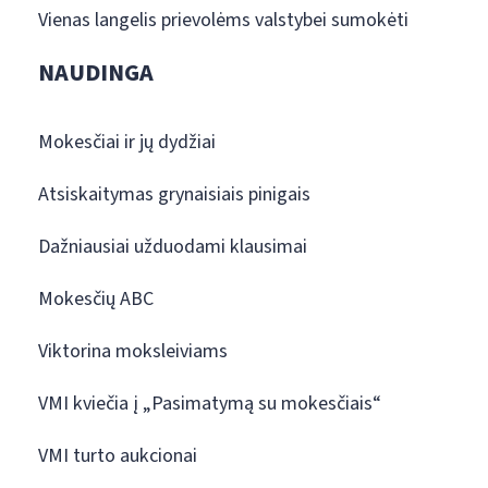
Vienas langelis prievolėms valstybei sumokėti
NAUDINGA
Mokesčiai ir jų dydžiai
Atsiskaitymas grynaisiais pinigais
Dažniausiai užduodami klausimai
Mokesčių ABC
Viktorina moksleiviams
VMI kviečia į „Pasimatymą su mokesčiais“
VMI turto aukcionai