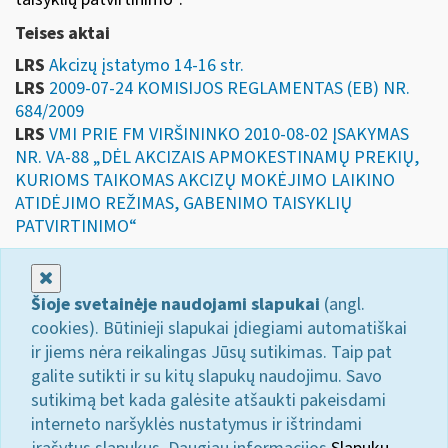
Teises aktai
LRS
Akcizų įstatymo 14-16 str.
LRS
2009-07-24 KOMISIJOS REGLAMENTAS (EB) NR.
684/2009
LRS
VMI PRIE FM VIRŠININKO 2010-08-02 ĮSAKYMAS
NR. VA-88 „DĖL AKCIZAIS APMOKESTINAMŲ PREKIŲ,
KURIOMS TAIKOMAS AKCIZŲ MOKĖJIMO LAIKINO
ATIDĖJIMO REŽIMAS, GABENIMO TAISYKLIŲ
PATVIRTINIMO“
Uždaryti
Šioje svetainėje naudojami slapukai
(angl.
cookies). Būtinieji slapukai įdiegiami automatiškai
ir jiems nėra reikalingas Jūsų sutikimas. Taip pat
galite sutikti ir su kitų slapukų naudojimu. Savo
sutikimą bet kada galėsite atšaukti pakeisdami
interneto naršyklės nustatymus ir ištrindami