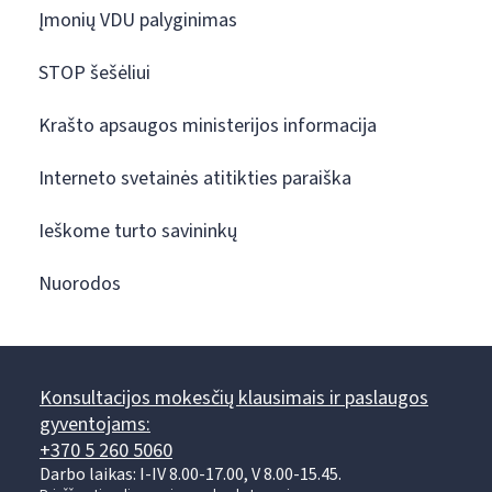
Įmonių VDU palyginimas
STOP šešėliui
Krašto apsaugos ministerijos informacija
Interneto svetainės atitikties paraiška
Ieškome turto savininkų
Nuorodos
Konsultacijos mokesčių klausimais ir paslaugos
gyventojams:
+370 5 260 5060
Darbo laikas: I-IV 8.00-17.00, V 8.00-15.45.