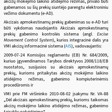
akcizų mokėjimo laikino atidėjimo režimas, privalo būti
gabenamos su šių prekių siuntėjo parengtu elektroniniu
vežimo dokumentu (e-AD).
Akcizais apmokestinamų prekių gabenimas su e-AD turi
būti vykdomas naudojantis Akcizais apmokestinamų
prekių gabenimo kontrolės sistema (angl.
Excise
Movement Control System
), kurios integracinė dalis yra
VMI akcizų informacinė sistema (
AIS
), vadovaujantis:
2009-0
7-24
Komisijos reglamentu (EB) Nr. 684/2009
,
kuriuo įgyvendinamos Tarybos direktyvos 2008/118/EB
nuostatos, susijusios su akcizais apmokestinamų
prekių, kurioms pritaikytas akcizų mokėjimo laikino
atidėjimo režimas, gabenimo kompiuterinėmis
procedūromis ir
VMI prie FM viršininko 2010-08-02 įsakymu Nr. VA-88
„Dėl akcizais apmokestinamų prekių, kurioms taikomas
akcizų mokėjimo laikino atidėjimo režimas, gabenimo
taisyklių patvirtinimo“.