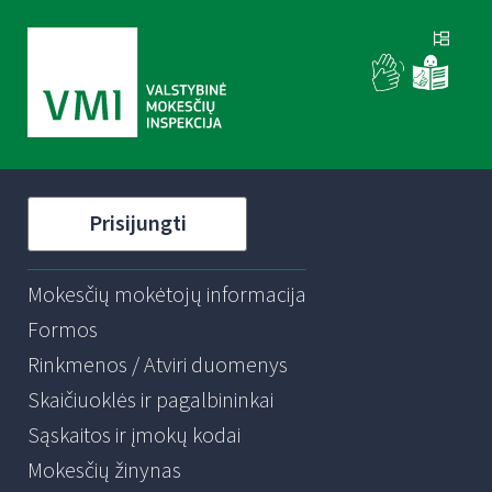
Prisijungti
Mokesčių mokėtojų informacija
Formos
Rinkmenos / Atviri duomenys
Skaičiuoklės ir pagalbininkai
Sąskaitos ir įmokų kodai
Mokesčių žinynas