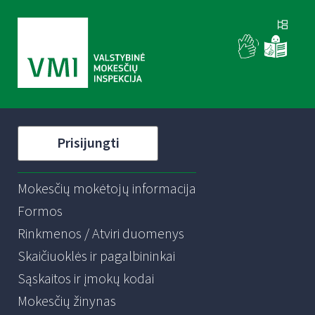
Prisijungti
Mokesčių mokėtojų informacija
Formos
Rinkmenos / Atviri duomenys
Skaičiuoklės ir pagalbininkai
Sąskaitos ir įmokų kodai
Mokesčių žinynas