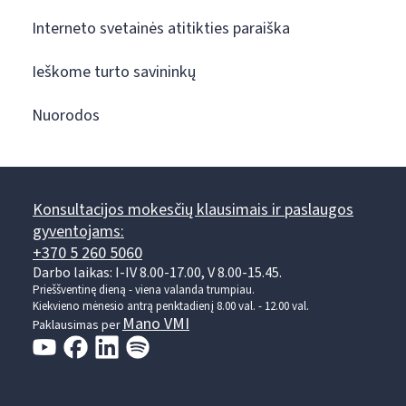
Interneto svetainės atitikties paraiška
Ieškome turto savininkų
Nuorodos
Konsultacijos mokesčių klausimais ir paslaugos
gyventojams:
+370 5 260 5060
Darbo laikas: I-IV 8.00-17.00, V 8.00-15.45.
Prieššventinę dieną - viena valanda trumpiau.
Kiekvieno mėnesio antrą penktadienį 8.00 val. - 12.00 val.
Mano VMI
Paklausimas per