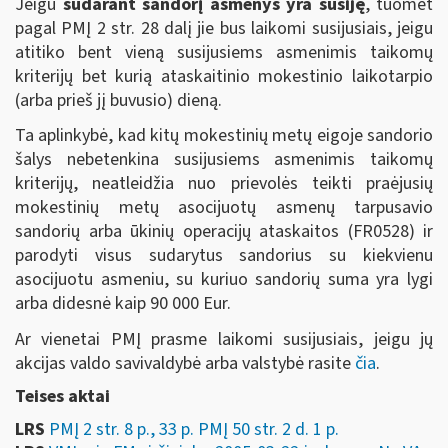
Jeigu
sudarant sandorį asmenys yra susiję
, tuomet
pagal PMĮ 2 str. 28 dalį jie bus laikomi susijusiais, jeigu
atitiko bent vieną susijusiems asmenimis taikomų
kriterijų bet kurią ataskaitinio mokestinio laikotarpio
(arba prieš jį buvusio) dieną.
Ta aplinkybė, kad kitų mokestinių metų eigoje sandorio
šalys nebetenkina susijusiems asmenimis taikomų
kriterijų, neatleidžia nuo prievolės teikti praėjusių
mokestinių metų asocijuotų asmenų tarpusavio
sandorių arba ūkinių operacijų ataskaitos (FR0528) ir
parodyti visus sudarytus sandorius su kiekvienu
asocijuotu asmeniu, su kuriuo sandorių suma yra lygi
arba didesnė kaip 90 000 Eur.
Ar vienetai PMĮ prasme laikomi susijusiais, jeigu jų
akcijas valdo savivaldybė arba valstybė rasite
čia
.
Teises aktai
LRS
PMĮ 2 str. 8 p., 33 p. PMĮ 50 str. 2 d. 1 p.