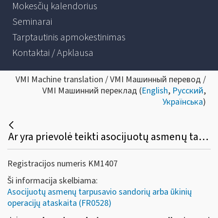
Mokesčių kalendorius
Seminarai
Tarptautinis apmokestinimas
Kontaktai / Apklausa
VMI Machine translation / VMI Машинный перевод /
VMI Машинний переклад (
English
,
Русский
,
Українська
)
Ar yra prievolė teikti asocijuotų asmenų tarpusavio sandorių arba ūkinių operacijų ataskaitą (FR0528), kai per kitus mokestinius metus sandorio šalys jau neatitinka susijusių asmenų kriterijų?
Registracijos numeris KM1407
Ši informacija skelbiama:
Asocijuotų asmenų tarpusavio sandorių arba ūkinių
operacijų ataskaita (FR0528)