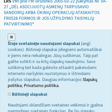
LRS
VMI prie FM viršininko 2005-03-22 įsakymas Nr. VA-
27 „DĖL ASOCIJUOTŲ ASMENŲ TARPUSAVIO
SANDORIŲ ARBA ŪKINIŲ OPERACIJŲ ATASKAITOS
FR0528 FORMOS IR JOS UŽPILDYMO TAISYKLIŲ
PATVIRTINIMO“
Uždaryti
Šioje svetainėje naudojami slapukai
(angl.
cookies). Būtinieji slapukai įdiegiami automatiškai
ir jiems nėra reikalingas Jūsų sutikimas. Taip pat
galite sutikti ir su kitų slapukų naudojimu. Savo
sutikimą bet kada galėsite atšaukti pakeisdami
interneto naršyklės nustatymus ir ištrindami
įrašytus slapukus. Daugiau informacijos
Slapukų
politika
;
Privatumo politika.
Būtinieji slapukai
Naudojami sklandžiam svetainės veikimui ir įgalina
pagrindines svetainės funkcijas. Be šių slapukų