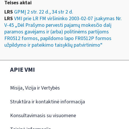
Teises aktai
LRS
GPMĮ 2 str. 22 d., 34 str 2 d.
LRS
VMI prie LR FM viršininko 2003-02-07 įsakymas Nr.
V-45 „Dėl Prašymo pervesti pajamų mokesčio dalį
paramos gavėjams ir (arba) politinėms partijoms
FR0512 formos, papildomo lapo FR0512P formos
užpildymo ir pateikimo taisyklių patvirtinimo“
APIE VMI
Misija, Vizija ir Vertybės
Struktūra ir kontaktinė informacija
Konsultavimasis su visuomene