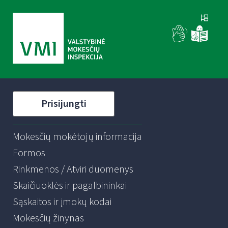
Prisijungti
Mokesčių mokėtojų informacija
Formos
Rinkmenos / Atviri duomenys
Skaičiuoklės ir pagalbininkai
Sąskaitos ir įmokų kodai
Mokesčių žinynas