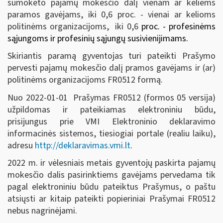
sumokėto pajamų mokesčio dalį vienam ar keliems
paramos gavėjams, iki 0,6 proc. - vienai ar kelioms
politinėms organizacijoms, iki 0,6
proc. - profesinėms
sąjungoms ir profesinių sąjungų susivienijimams.
Skiriantis paramą gyventojas turi pateikti Prašymo
pervesti pajamų mokesčio dalį pramos gavėjams ir (ar)
politinėms organizacijoms FR0512 formą.
Nuo 2022-01-01 Prašymas FR0512 (formos 05 versija)
užpildomas ir pateikiamas elektroniniu būdu,
prisijungus prie VMI Elektroninio deklaravimo
informacinės sistemos, tiesiogiai portale (realiu laiku),
adresu
http://deklaravimas.vmi.lt
.
2022 m. ir vėlesniais metais gyventojų paskirta pajamų
mokesčio dalis pasirinktiems gavėjams pervedama tik
pagal elektroniniu būdu pateiktus Prašymus, o paštu
atsiųsti ar kitaip pateikti popieriniai Prašymai FR0512
nebus nagrinėjami.