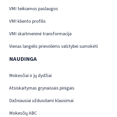
VMI teikiamos paslaugos
VMI kliento profilis
VMI skaitmeninė transformacija
Vienas langelis prievolėms valstybei sumokėti
NAUDINGA
Mokesčiai ir jų dydžiai
Atsiskaitymas grynaisiais pinigais
Dažniausiai užduodami klausimai
Mokesčių ABC