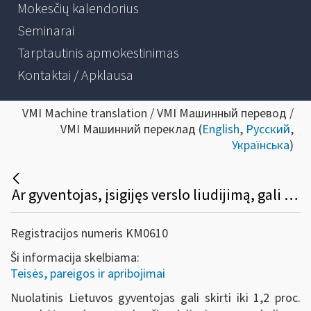
Mokesčių kalendorius
Seminarai
Tarptautinis apmokestinimas
Kontaktai / Apklausa
VMI Machine translation / VMI Машинный перевод /
VMI Машинний переклад (
English
,
Русский
,
Українська
)
Ar gyventojas, įsigijęs verslo liudijimą, gali dalį gyventojų pajamų mokesčio skirti paramai?
Registracijos numeris KM0610
Ši informacija skelbiama:
Teisės, pareigos ir apribojimai
Nuolatinis Lietuvos gyventojas gali skirti iki 1,2 proc.