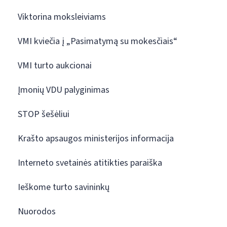
Viktorina moksleiviams
VMI kviečia į „Pasimatymą su mokesčiais“
VMI turto aukcionai
Įmonių VDU palyginimas
STOP šešėliui
Krašto apsaugos ministerijos informacija
Interneto svetainės atitikties paraiška
Ieškome turto savininkų
Nuorodos