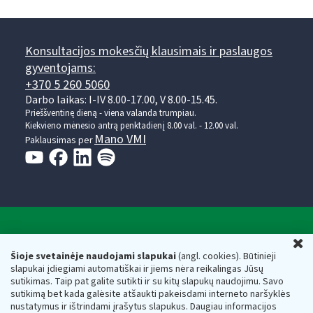
Konsultacijos mokesčių klausimais ir paslaugos
gyventojams:
+370 5 260 5060
Darbo laikas: I-IV 8.00-17.00, V 8.00-15.45.
Prieššventinę dieną - viena valanda trumpiau.
Kiekvieno mėnesio antrą penktadienį 8.00 val. - 12.00 val.
Mano VMI
Paklausimas per
Valstybinė mokesčių inspekcija prie Lietuvos
U
Respublikos finansų ministerijos
Šioje svetainėje naudojami slapukai
(angl. cookies). Būtinieji
slapukai įdiegiami automatiškai ir jiems nėra reikalingas Jūsų
Biudžetinė įstaiga. Juridinio asmens kodas — 188659752,
sutikimas. Taip pat galite sutikti ir su kitų slapukų naudojimu. Savo
adresas: Vasario 16-osios g. 14, 01107 Vilnius, Lietuva, el.paštas:
sutikimą bet kada galėsite atšaukti pakeisdami interneto naršyklės
vmi@vmi.lt
, E. pristatymo dėžutės adresas 188659752
nustatymus ir ištrindami įrašytus slapukus. Daugiau informacijos
Duomenys apie Valstybinę mokesčių inspekciją prie Lietuvos