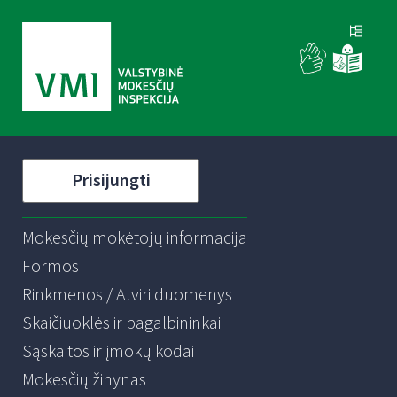
Prisijungti
Mokesčių mokėtojų informacija
Formos
Rinkmenos / Atviri duomenys
Skaičiuoklės ir pagalbininkai
Sąskaitos ir įmokų kodai
Mokesčių žinynas