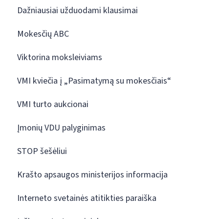
Dažniausiai užduodami klausimai
Mokesčių ABC
Viktorina moksleiviams
VMI kviečia į „Pasimatymą su mokesčiais“
VMI turto aukcionai
Įmonių VDU palyginimas
STOP šešėliui
Krašto apsaugos ministerijos informacija
Interneto svetainės atitikties paraiška