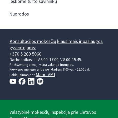
Ieškome turto savininkų
Nuorodos
Konsultacijos mokesčių klausimais ir paslaugos
gyventojams:
+370 5 260 5060
Darbo laikas: I-IV 8.00-17.00, V 8.00-15.45.
Prieššventinę dieną - viena valanda trumpiau.
Kiekvieno mėnesio antrą penktadienį 8.00 val. - 12.00 val.
Mano VMI
Paklausimas per
Valstybinė mokesčių inspekcija prie Lietuvos