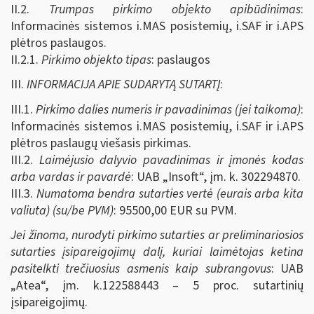
II.2.
Trumpas pirkimo objekto apibūdinimas
:
Informacinės sistemos i.MAS posistemių, i.SAF ir i.APS
plėtros paslaugos.
II.2.1.
Pirkimo objekto tipas
: paslaugos
III.
INFORMACIJA APIE SUDARYTĄ SUTARTĮ
:
III.1.
Pirkimo dalies numeris ir pavadinimas (jei taikoma)
:
Informacinės sistemos i.MAS posistemių, i.SAF ir i.APS
plėtros paslaugų viešasis pirkimas.
III.2.
Laimėjusio dalyvio pavadinimas ir įmonės kodas
arba vardas ir pavardė
: UAB „Insoft“, įm. k. 302294870.
III.3.
Numatoma bendra sutarties vertė (eurais arba kita
valiuta) (su/be PVM)
: 95500,00
EUR su PVM.
Jei žinoma, nurodyti pirkimo sutarties ar preliminariosios
sutarties įsipareigojimų dalį, kuriai laimėtojas ketina
pasitelkti trečiuosius asmenis kaip subrangovus
: UAB
„Atea“, įm. k.122588443 – 5 proc. sutartinių
įsipareigojimų.