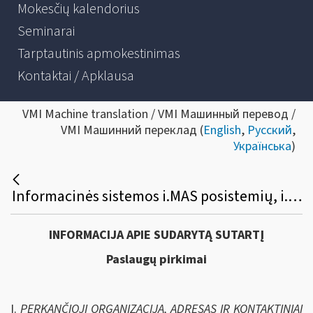
Mokesčių kalendorius
Seminarai
Tarptautinis apmokestinimas
Kontaktai / Apklausa
VMI Machine translation / VMI Машинный перевод /
VMI Машинний переклад (
English
,
Русский
,
Українська
)
Informacinės sistemos i.MAS posistemių, i.SAF ir i.APS plėtros paslaugų viešasis pirkimas
INFORMACIJA APIE SUDARYT
Ą
SUTARTĮ
Paslaugų pirkimai
I.
PERKANČIOJI ORGANIZACIJA, ADRESAS IR KONTAKTINIAI