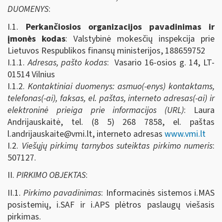
DUOMENYS
:
I.1.
Perkančiosios organizacijos pavadinimas ir
įmonės kodas
: Valstybinė mokesčių inspekcija prie
Lietuvos Respublikos finansų ministerijos, 188659752
I.1.1.
Adresas, pašto kodas
: Vasario 16-osios g. 14, LT-
01514 Vilnius
I.1.2.
Kontaktiniai duomenys: asmuo(-enys) kontaktams,
telefonas(-ai), faksas, el. paštas, interneto adresas(-ai) ir
elektroninė prieiga prie informacijos (URL)
: Laura
Andrijauskaitė, tel. (8 5) 268 7858, el. paštas
l.andrijauskaite@vmi.lt
, interneto adresas
www.vmi.lt
I.2.
Viešųjų pirkimų tarnybos suteiktas pirkimo numeris
:
507127.
II.
PIRKIMO OBJEKTAS
:
II.1.
Pirkimo pavadinimas
: Informacinės sistemos i.MAS
posistemių, i.SAF ir i.APS plėtros paslaugų viešasis
pirkimas.