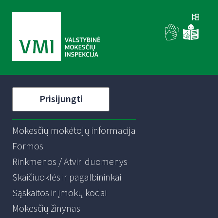
Prisijungti
Mokesčių mokėtojų informacija
Formos
Rinkmenos / Atviri duomenys
Skaičiuoklės ir pagalbininkai
Sąskaitos ir įmokų kodai
Mokesčių žinynas