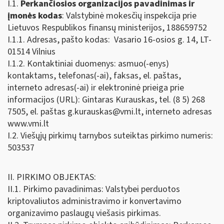
I.1.
Perkančiosios organizacijos pavadinimas ir
įmonės kodas
: Valstybinė mokesčių inspekcija prie
Lietuvos Respublikos finansų ministerijos, 188659752
I.1.1. Adresas, pašto kodas: Vasario 16-osios g. 14, LT-
01514 Vilnius
I.1.2. Kontaktiniai duomenys: asmuo(-enys)
kontaktams, telefonas(-ai), faksas, el. paštas,
interneto adresas(-ai) ir elektroninė prieiga prie
informacijos (URL): Gintaras Kurauskas, tel. (8 5) 268
7505, el. paštas
g.kurauskas@vmi.lt
, interneto adresas
www.vmi.lt
I.2. Viešųjų pirkimų tarnybos suteiktas pirkimo numeris:
503537
II. PIRKIMO OBJEKTAS:
II.1. Pirkimo pavadinimas: Valstybei perduotos
kriptovaliutos administravimo ir konvertavimo
organizavimo paslaugų viešasis pirkimas.