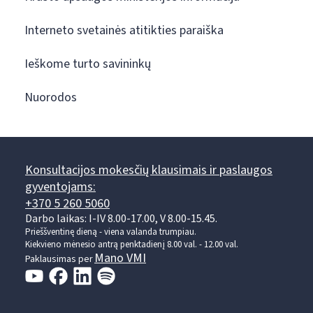
Interneto svetainės atitikties paraiška
Ieškome turto savininkų
Nuorodos
Konsultacijos mokesčių klausimais ir paslaugos
gyventojams:
+370 5 260 5060
Darbo laikas: I-IV 8.00-17.00, V 8.00-15.45.
Prieššventinę dieną - viena valanda trumpiau.
Kiekvieno mėnesio antrą penktadienį 8.00 val. - 12.00 val.
Mano VMI
Paklausimas per