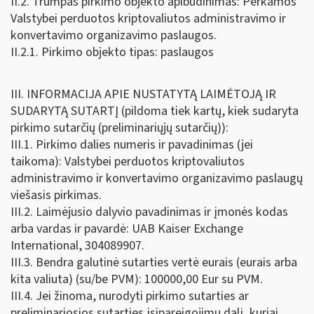
II.2. Trumpas pirkimo objekto apibūdinimas: Perkamos
Valstybei perduotos kriptovaliutos administravimo ir
konvertavimo organizavimo paslaugos.
II.2.1. Pirkimo objekto tipas: paslaugos
III. INFORMACIJA APIE NUSTATYTĄ LAIMĖTOJĄ IR
SUDARYTĄ SUTARTĮ (pildoma tiek kartų, kiek sudaryta
pirkimo sutarčių (preliminariųjų sutarčių)):
III.1. Pirkimo dalies numeris ir pavadinimas (jei
taikoma): Valstybei perduotos kriptovaliutos
administravimo ir konvertavimo organizavimo paslaugų
viešasis pirkimas.
III.2. Laimėjusio dalyvio pavadinimas ir įmonės kodas
arba vardas ir pavardė: UAB Kaiser Exchange
International, 304089907.
III.3. Bendra galutinė sutarties vertė eurais (eurais arba
kita valiuta) (su/be PVM): 100000,00 Eur su PVM.
III.4. Jei žinoma, nurodyti pirkimo sutarties ar
preliminariosios sutarties įsipareigojimų dalį, kuriai