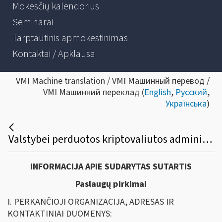
Mokesčių kalendorius
Seminarai
Tarptautinis apmokestinimas
Kontaktai / Apklausa
VMI Machine translation / VMI Машинный перевод /
VMI Машинний переклад (
English
,
Русский
,
Українська
)
Valstybei perduotos kriptovaliutos administravimo ir konvertavimo organizavimo paslaugų viešasis pirkimas
INFORMACIJA APIE SUDARYTAS SUTARTIS
Paslaugų pirkimai
I. PERKANČIOJI ORGANIZACIJA, ADRESAS IR
KONTAKTINIAI DUOMENYS: