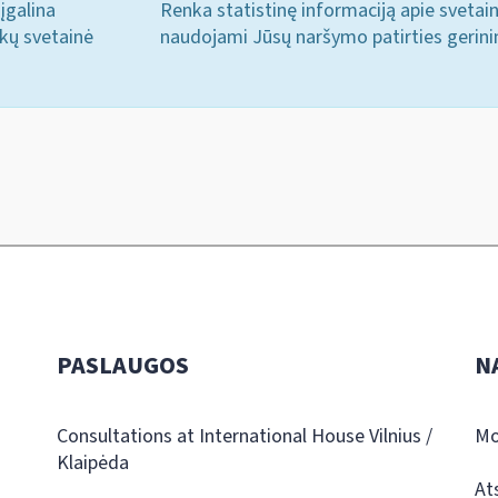
įgalina
Renka statistinę informaciją apie svetai
ukų svetainė
naudojami Jūsų naršymo patirties gerini
PASLAUGOS
N
Consultations at International House Vilnius /
Mo
Klaipėda
At