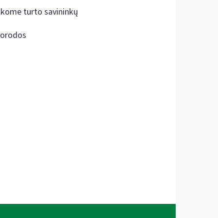
škome turto savininkų
orodos