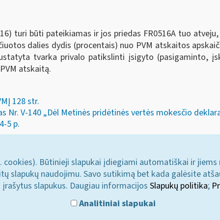
) turi būti pateikiamas ir jos priedas FR0516A tuo atveju, j
ičiuotos dalies dydis (procentais) nuo PVM atskaitos apskai
statyta tvarka privalo patikslinti įsigyto (pasigaminto, įs
) PVM atskaitą.
VMĮ 128 str.
as Nr. V-140 „Dėl Metinės pridėtinės vertės mokesčio deklar
4-5 p.
. cookies). Būtinieji slapukai įdiegiami automatiškai ir jiems
u kitų slapukų naudojimu. Savo sutikimą bet kada galėsite atš
i įrašytus slapukus. Daugiau informacijos
Slapukų politika
;
Pr
Analitiniai slapukai