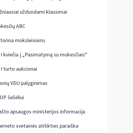
žniausiai užduodami klausimai
kesčių ABC
ktorina moksleiviams
I kviečia į „Pasimatymą su mokesčiais“
I turto aukcionai
onių VDU palyginimas
OP šešėliui
ašto apsaugos ministerijos informacija
terneto svetainės atitikties paraiška