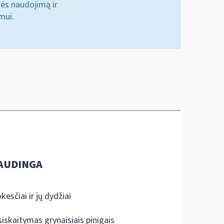
nės naudojimą ir
mui.
AUDINGA
kesčiai ir jų dydžiai
siskaitymas grynaisiais pinigais