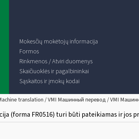
Mokesčių mokėtojų informacija
Formos
Rinkmenos / Atviri duomenys
Skaičiuoklės ir pagalbininkai
Sąskaitos ir įmokų kodai
Machine translation / VMI Машинный перевод / VMI Машин
ja (forma FR0516) turi būti pateikiamas ir jos p