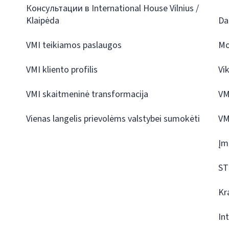
Консультации в International House Vilnius /
Klaipėda
Da
VMI teikiamos paslaugos
Mo
VMI kliento profilis
Vi
VMI skaitmeninė transformacija
VM
Vienas langelis prievolėms valstybei sumokėti
VM
Įm
ST
Kr
In