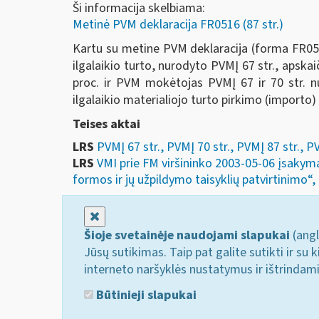
Ši informacija skelbiama:
Metinė PVM deklaracija FR0516 (87 str.)
Kartu su metine PVM deklaracija (forma FR0516
ilgalaikio turto, nurodyto PVMĮ 67 str., apska
proc. ir PVM mokėtojas PVMĮ 67 ir 70 str. nu
ilgalaikio materialiojo turto pirkimo (importo
Teises aktai
LRS
PVMĮ 67 str., PVMĮ 70 str., PVMĮ 87 str., P
LRS
VMI prie FM viršininko 2003-05-06 įsakym
formos ir jų užpildymo taisyklių patvirtinimo“, 
Uždaryti
Šioje svetainėje naudojami slapukai
(angl
Jūsų sutikimas. Taip pat galite sutikti ir s
interneto naršyklės nustatymus ir ištrindam
Būtinieji slapukai