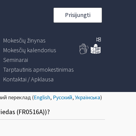
Prisijungti
Mokesčių žinynas
Mokesčių kalendorius
Seminarai
Tarptautinis apmokestinimas
Kontaktai / Apklausa
ний переклад (
English
,
Русский
,
Українська
)
riedas (FR0516A))?