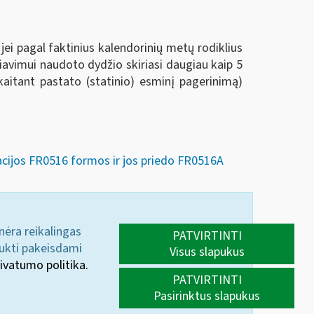
ei pagal faktinius kalendorinių metų rodiklius
čiavimui naudoto dydžio skiriasi daugiau kaip 5
kaitant pastato (statinio) esminį pagerinimą)
acijos FR0516 formos ir jos priedo FR0516A
 nėra reikalingas
PATVIRTINTI
aukti pakeisdami
Visus slapukus
ivatumo politika.
PATVIRTINTI
Pasirinktus slapukus