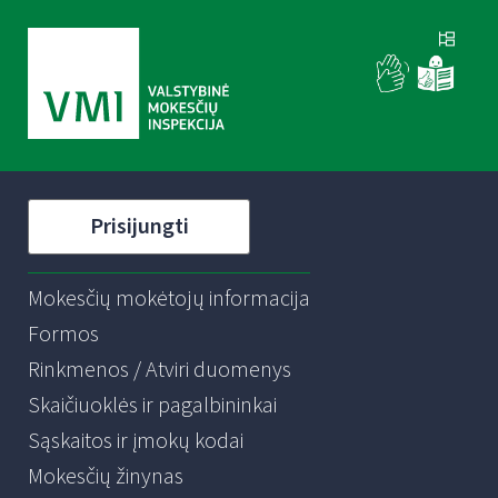
Prisijungti
Mokesčių mokėtojų informacija
Formos
Rinkmenos / Atviri duomenys
Skaičiuoklės ir pagalbininkai
Sąskaitos ir įmokų kodai
Mokesčių žinynas