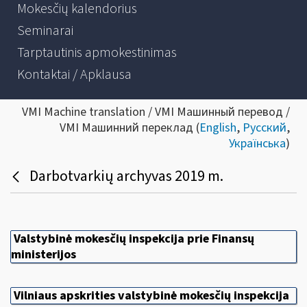
Mokesčių kalendorius
Seminarai
Tarptautinis apmokestinimas
Kontaktai / Apklausa
VMI Machine translation / VMI Машинный перевод /
VMI Машинний переклад (
English
,
Русский
,
Українська
)
Darbotvarkių archyvas 2019 m.
Valstybinė mokesčių inspekcija prie Finansų
ministerijos
Vilniaus apskrities valstybinė mokesčių inspekcija