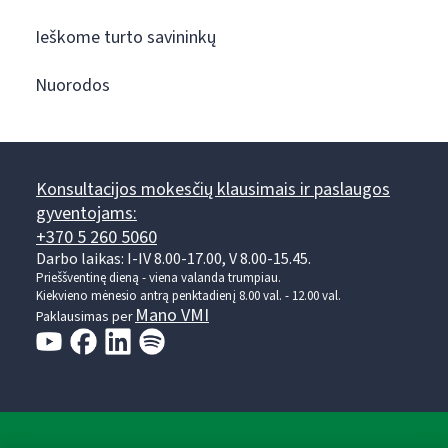
Ieškome turto savininkų
Nuorodos
Konsultacijos mokesčių klausimais ir paslaugos
gyventojams:
+370 5 260 5060
Darbo laikas: I-IV 8.00-17.00, V 8.00-15.45.
Prieššventinę dieną - viena valanda trumpiau.
Kiekvieno mėnesio antrą penktadienį 8.00 val. - 12.00 val.
Mano VMI
Paklausimas per