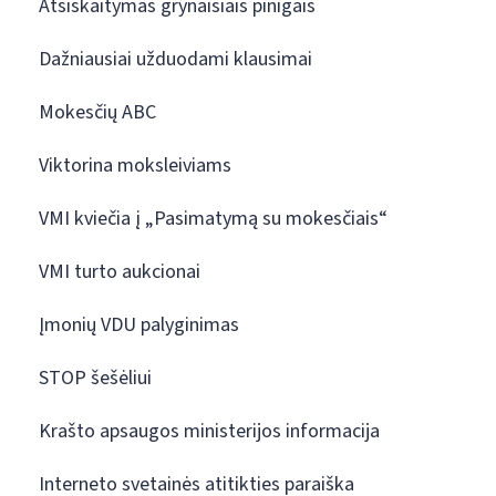
Atsiskaitymas grynaisiais pinigais
Dažniausiai užduodami klausimai
Mokesčių ABC
Viktorina moksleiviams
VMI kviečia į „Pasimatymą su mokesčiais“
VMI turto aukcionai
Įmonių VDU palyginimas
STOP šešėliui
Krašto apsaugos ministerijos informacija
Interneto svetainės atitikties paraiška