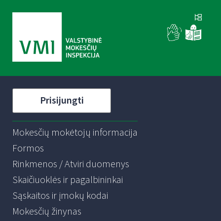
Prisijungti
Mokesčių mokėtojų informacija
Formos
Rinkmenos / Atviri duomenys
Skaičiuoklės ir pagalbininkai
Sąskaitos ir įmokų kodai
Mokesčių žinynas