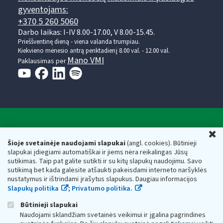
gyventojams:
+370 5 260 5060
Darbo laikas: I-IV 8.00-17.00, V 8.00-15.45.
Prieššventinę dieną - viena valanda trumpiau.
Kiekvieno mėnesio antrą penktadienį 8.00 val. - 12.00 val.
Mano VMI
Paklausimas per
Valstybinė mokesčių inspekcija prie Lietuvos
U
Respublikos finansų ministerijos
Šioje svetainėje naudojami slapukai
(angl. cookies). Būtinieji
slapukai įdiegiami automatiškai ir jiems nėra reikalingas Jūsų
Biudžetinė įstaiga. Juridinio asmens kodas — 188659752,
sutikimas. Taip pat galite sutikti ir su kitų slapukų naudojimu. Savo
adresas: Vasario 16-osios g. 14, 01107 Vilnius, Lietuva, el.paštas:
sutikimą bet kada galėsite atšaukti pakeisdami interneto naršyklės
vmi@vmi.lt
, E. pristatymo dėžutės adresas 188659752
nustatymus ir ištrindami įrašytus slapukus. Daugiau informacijos
Duomenys apie Valstybinę mokesčių inspekciją prie Lietuvos
Slapukų politika
;
Privatumo politika.
Respublikos finansų ministerijos kaupiami ir saugomi Juridinių
asmenų registre
Būtinieji slapukai
Naudojami sklandžiam svetainės veikimui ir įgalina pagrindines