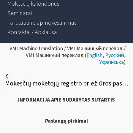
Mokesčių kalendorius
Seminarai
Tarptautinis apmokestinimas
Kontaktai / Apklausa
VMI Machine translation / VMI Машинный перевод /
VMI Машинний переклад (
English
,
Русский
,
Українська
)
Mokesčių mokėtojų registro priežiūros paslaugų viešasis pirkimas
INFORMACIJA APIE SUDARYTAS SUTARTIS
Paslaugų pirkimai