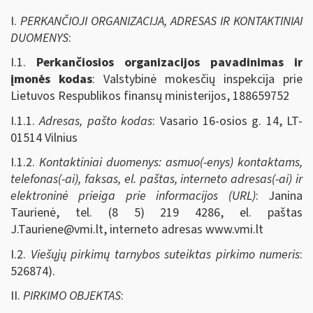
I.
PERKANČIOJI ORGANIZACIJA, ADRESAS IR KONTAKTINIAI
DUOMENYS
:
I.1.
Perkančiosios organizacijos pavadinimas ir
įmonės kodas
: Valstybinė mokesčių inspekcija prie
Lietuvos Respublikos finansų ministerijos, 188659752
I.1.1.
Adresas, pašto kodas
: Vasario 16-osios g. 14, LT-
01514 Vilnius
I.1.2.
Kontaktiniai duomenys: asmuo(-enys) kontaktams,
telefonas(-ai), faksas, el. paštas, interneto adresas(-ai) ir
elektroninė prieiga prie informacijos (URL)
: Janina
Taurienė, tel. (8 5) 219 4286, el. paštas
J.Tauriene@vmi.lt
, interneto adresas www.vmi.lt
I.2.
Viešųjų pirkimų tarnybos suteiktas pirkimo numeris
:
526874).
II.
PIRKIMO OBJEKTAS
: