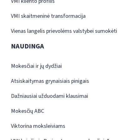
VMI kliento profilis
VMI skaitmeninė transformacija
Vienas langelis prievolėms valstybei sumokėti
NAUDINGA
Mokesčiai ir jų dydžiai
Atsiskaitymas grynaisiais pinigais
Dažniausiai užduodami klausimai
Mokesčių ABC
Viktorina moksleiviams