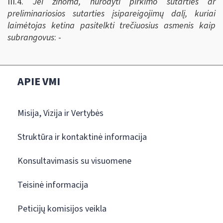
III.4.
Jei žinoma, nurodyti pirkimo sutarties ar
preliminariosios sutarties įsipareigojimų dalį, kuriai
laimėtojas ketina pasitelkti trečiuosius asmenis kaip
subrangovus
: -
APIE VMI
Misija, Vizija ir Vertybės
Struktūra ir kontaktinė informacija
Konsultavimasis su visuomene
Teisinė informacija
Peticijų komisijos veikla