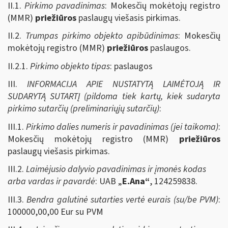
II.1.
Pirkimo pavadinimas
: Mokesčių mokėtojų registro
(MMR)
priežiūros
paslaugų viešasis pirkimas.
II.2.
Trumpas pirkimo objekto apibūdinimas
: Mokesčių
mokėtojų registro (MMR)
priežiūros
paslaugos.
II.2.1.
Pirkimo objekto tipas
: paslaugos
III.
INFORMACIJA APIE NUSTATYTĄ LAIMĖTOJĄ IR
SUDARYTĄ SUTARTĮ (pildoma tiek kartų, kiek sudaryta
pirkimo sutarčių (preliminariųjų sutarčių)
:
III.1.
Pirkimo dalies numeris ir pavadinimas (jei taikoma)
:
Mokesčių mokėtojų registro (MMR)
priežiūros
paslaugų viešasis pirkimas.
III.2.
Laimėjusio dalyvio pavadinimas ir įmonės kodas
arba vardas ir pavardė
: UAB „
E.Ana“
, 124259838.
III.3.
Bendra galutinė sutarties vertė eurais (su/be PVM)
:
100000,00,00
Eur su PVM