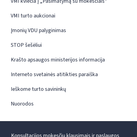
VMI kviečia į „Pasimatymą su mokesčiais“
VMI turto aukcionai
Įmonių VDU palyginimas
STOP šešėliui
Krašto apsaugos ministerijos informacija
Interneto svetainės atitikties paraiška
Ieškome turto savininkų
Nuorodos
Konsultacijos mokesčių klausimais ir paslaugos