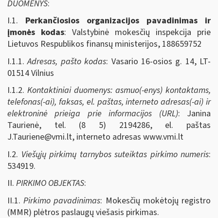
DUOMENYS
:
I.1.
Perkančiosios organizacijos pavadinimas ir
įmonės kodas
: Valstybinė mokesčių inspekcija prie
Lietuvos Respublikos finansų ministerijos, 188659752
I.1.1.
Adresas, pašto kodas
: Vasario 16-osios g. 14, LT-
01514 Vilnius
I.1.2.
Kontaktiniai duomenys: asmuo(-enys) kontaktams,
telefonas(-ai), faksas, el. paštas, interneto adresas(-ai) ir
elektroninė prieiga prie informacijos (URL)
: Janina
Taurienė, tel. (8 5) 2194286, el. paštas
J.Tauriene@vmi.lt
, interneto adresas www.vmi.lt
I.2.
Viešųjų pirkimų tarnybos suteiktas pirkimo numeris
:
534919.
II.
PIRKIMO OBJEKTAS
:
II.1.
Pirkimo pavadinimas
: Mokesčių mokėtojų registro
(MMR) plėtros paslaugų viešasis pirkimas.