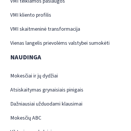
VMI teikiamos paslaugos
VMI kliento profilis
VMI skaitmeninė transformacija
Vienas langelis prievolėms valstybei sumokėti
NAUDINGA
Mokesčiai ir jų dydžiai
Atsiskaitymas grynaisiais pinigais
Dažniausiai užduodami klausimai
Mokesčių ABC