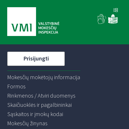
Prisijungti
Mokesčių mokėtojų informacija
Formos
Rinkmenos / Atviri duomenys
Skaičiuoklės ir pagalbininkai
Sąskaitos ir įmokų kodai
Mokesčių žinynas