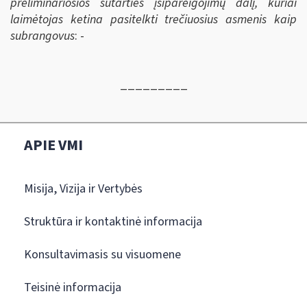
preliminariosios sutarties įsipareigojimų dalį, kuriai
laimėtojas ketina pasitelkti trečiuosius asmenis kaip
subrangovus
: -
_________
APIE VMI
Misija, Vizija ir Vertybės
Struktūra ir kontaktinė informacija
Konsultavimasis su visuomene
Teisinė informacija