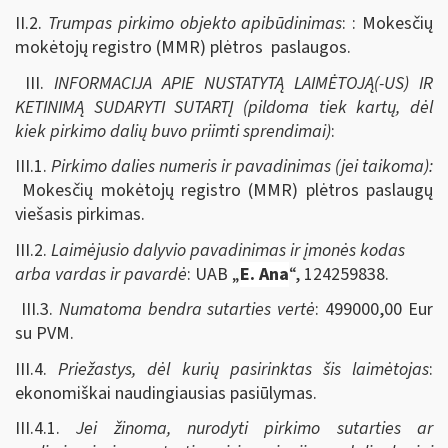
II.2.
Trumpas pirkimo objekto apibūdinimas
: : Mokesčių
mokėtojų registro (MMR) plėtros paslaugos.
III.
INFORMACIJA APIE NUSTATYTĄ LAIMĖTOJĄ(-US) IR
KETINIMĄ SUDARYTI SUTARTĮ (pildoma tiek kartų, dėl
kiek pirkimo dalių buvo priimti sprendimai)
:
III.1.
Pirkimo dalies numeris ir pavadinimas (jei taikoma):
Mokesčių mokėtojų registro (MMR) plėtros paslaugų
viešasis pirkimas.
III.2.
Laimėjusio dalyvio pavadinimas ir įmonės kodas
arba vardas ir pavardė
: UAB „
E. Ana
“, 124259838.
III.3.
Numatoma bendra sutarties vertė
: 499000,00 Eur
su PVM.
III.4.
Priežastys, dėl kurių pasirinktas šis laimėtojas
:
ekonomiškai naudingiausias pasiūlymas.
III.4.1.
Jei žinoma, nurodyti pirkimo sutarties ar