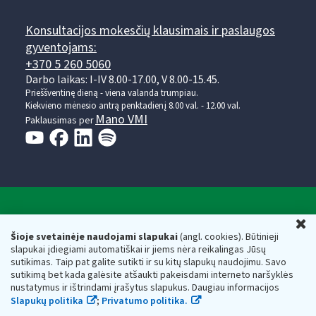
Konsultacijos mokesčių klausimais ir paslaugos
gyventojams:
+370 5 260 5060
Darbo laikas: I-IV 8.00-17.00, V 8.00-15.45.
Prieššventinę dieną - viena valanda trumpiau.
Kiekvieno mėnesio antrą penktadienį 8.00 val. - 12.00 val.
Mano VMI
Paklausimas per
Valstybinė mokesčių inspekcija prie Lietuvos
U
Respublikos finansų ministerijos
Šioje svetainėje naudojami slapukai
(angl. cookies). Būtinieji
slapukai įdiegiami automatiškai ir jiems nėra reikalingas Jūsų
Biudžetinė įstaiga. Juridinio asmens kodas — 188659752,
sutikimas. Taip pat galite sutikti ir su kitų slapukų naudojimu. Savo
adresas: Vasario 16-osios g. 14, 01107 Vilnius, Lietuva, el.paštas:
sutikimą bet kada galėsite atšaukti pakeisdami interneto naršyklės
vmi@vmi.lt
, E. pristatymo dėžutės adresas 188659752
nustatymus ir ištrindami įrašytus slapukus. Daugiau informacijos
Duomenys apie Valstybinę mokesčių inspekciją prie Lietuvos
Slapukų politika
;
Privatumo politika.
Respublikos finansų ministerijos kaupiami ir saugomi Juridinių