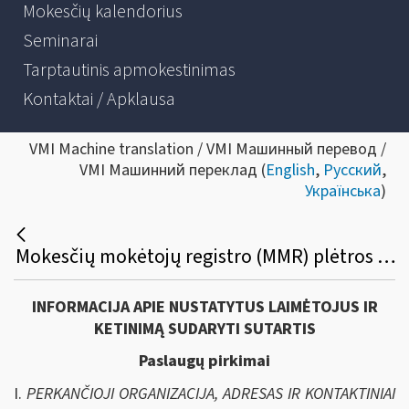
Mokesčių kalendorius
Seminarai
Tarptautinis apmokestinimas
Kontaktai / Apklausa
VMI Machine translation / VMI Машинный перевод /
VMI Машинний переклад (
English
,
Русский
,
Українська
)
Mokesčių mokėtojų registro (MMR) plėtros paslaugų viešasis pirkimas
INFORMACIJA APIE NUSTATYTUS LAIMĖTOJUS IR
KETINIMĄ SUDARYTI SUTARTIS
Paslaugų pirkimai
I.
PERKANČIOJI ORGANIZACIJA, ADRESAS IR KONTAKTINIAI