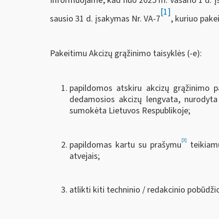
Informuojame, kad nuo 2025 m. vasario 1 d. įsi
[1]
sausio 31 d. įsakymas Nr. VA-7
, kuriuo pak
Pakeitimu Akcizų grąžinimo taisyklės (-e):
papildomos atskiru akcizų grąžinimo pa
dedamosios akcizų lengvata, nurodyta
sumokėta Lietuvos Respublikoje;
[3]
papildomas kartu su prašymu
teikiamų
atvejais;
atlikti kiti techninio / redakcinio pobūdži