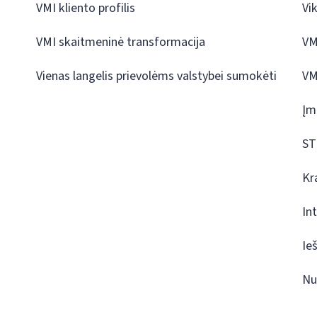
VMI kliento profilis
Vi
VMI skaitmeninė transformacija
VM
Vienas langelis prievolėms valstybei sumokėti
VM
Įm
ST
Kr
In
Ie
Nu