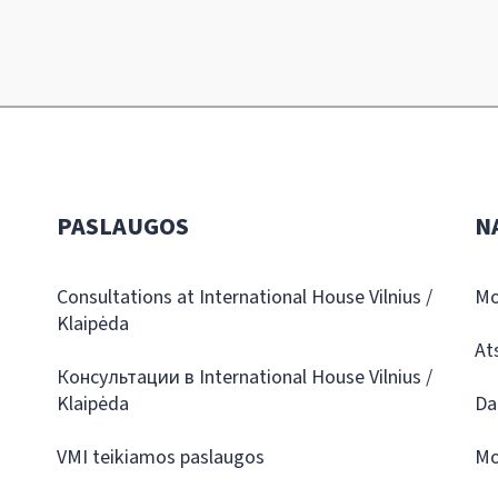
PASLAUGOS
N
Consultations at International House Vilnius /
Mo
Klaipėda
At
Консультации в International House Vilnius /
Klaipėda
Da
VMI teikiamos paslaugos
Mo