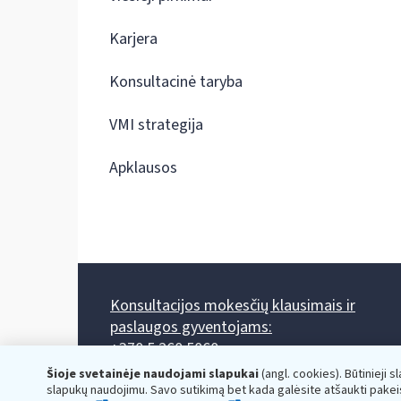
Karjera
Konsultacinė taryba
VMI strategija
Apklausos
Konsultacijos mokesčių klausimais ir
paslaugos gyventojams:
+370 5 260 5060
Darbo laikas: I-IV 8.00-17.00, V 8.00-15.45.
Šioje svetainėje naudojami slapukai
(angl. cookies). Būtinieji s
Prieššventinę dieną - viena valanda trumpiau.
slapukų naudojimu. Savo sutikimą bet kada galėsite atšaukti pakei