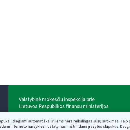
Valstybinė mokesčių inspekcija prie
Lietuvos Respublikos finansų ministerijos
Biudžetinė įstaiga. Juridinio asmens kodas — 188659752,
adresas: Vasario 16-osios g. 14, 01107 Vilnius, Lietuva,
lapukai įdiegiami automatiškai ir jiems nėra reikalingas Jūsų sutikimas. Taip pa
el.paštas:
vmi@vmi.lt
, E. pristatymo dėžutės adresas
sdami interneto naršyklės nustatymus ir ištrindami įrašytus slapukus. Daug
188659752