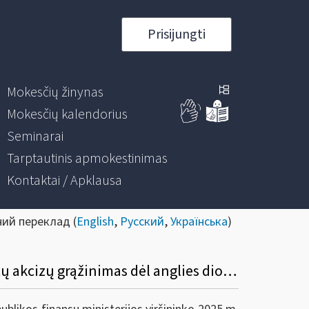
Prisijungti
Mokesčių žinynas
Mokesčių kalendorius
Seminarai
Tarptautinis apmokestinimas
Kontaktai / Apklausa
ний переклад (
English
,
Русский
,
Українська
)
Dėl VMI prie FM viršininko 2002 m. rugpjūčio 30 d. įsakymo Nr. 255 pakeitimo (sumokėtų akcizų grąžinimas dėl anglies dioksido dedamosios)