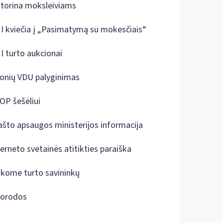
ktorina moksleiviams
I kviečia į „Pasimatymą su mokesčiais“
I turto aukcionai
onių VDU palyginimas
OP šešėliui
ašto apsaugos ministerijos informacija
terneto svetainės atitikties paraiška
škome turto savininkų
orodos