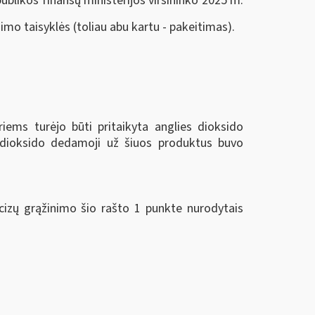
ublikos finansų ministerijos viršininko 2025 m.
imo taisyklės (toliau abu kartu - pakeitimas).
iems turėjo būti pritaikyta anglies dioksido
 dioksido dedamoji už šiuos produktus buvo
cizų grąžinimo šio rašto 1 punkte nurodytais