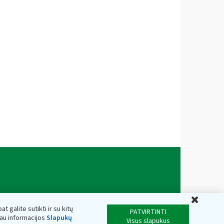
Uždar
t galite sutikti ir su kitų
PATVIRTINTI
iau informacijos
Slapukų
Visus slapukus