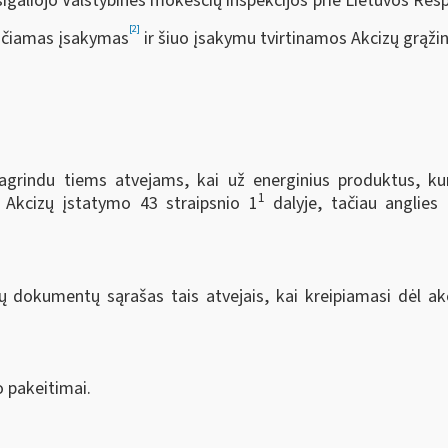
galiojo Valstybinės mokesčių inspekcijos prie Lietuvos Resp
[2]
eičiamas įsakymas
ir šiuo įsakymu tvirtinamos Akcizų grąžin
grindu tiems atvejams, kai už energinius produktus, kur
1
 Akcizų įstatymo 43 straipsnio 1
dalyje, tačiau anglies
 dokumentų sąrašas tais atvejais, kai kreipiamasi dėl ak
o pakeitimai.