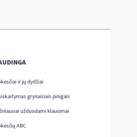
AUDINGA
kesčiai ir jų dydžiai
siskaitymas grynaisiais pinigais
žniausiai užduodami klausimai
kesčių ABC