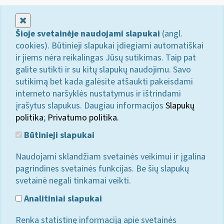
Uždaryti
Šioje svetainėje naudojami slapukai
(angl.
cookies). Būtinieji slapukai įdiegiami automatiškai
ir jiems nėra reikalingas Jūsų sutikimas. Taip pat
galite sutikti ir su kitų slapukų naudojimu. Savo
sutikimą bet kada galėsite atšaukti pakeisdami
interneto naršyklės nustatymus ir ištrindami
įrašytus slapukus. Daugiau informacijos
Slapukų
politika
;
Privatumo politika.
Būtinieji slapukai
Naudojami sklandžiam svetainės veikimui ir įgalina
pagrindines svetainės funkcijas. Be šių slapukų
svetainė negali tinkamai veikti.
Analitiniai slapukai
Renka statistinę informaciją apie svetainės