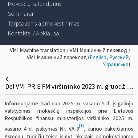
Mokesčių kalendorius
Seminarai
Tarptautinis apmokestinimas
Kontaktai / Apklausa
VMI Machine translation / VMI Машинный перевод /
VMI Машинний переклад (
English
,
Русский
,
Українська
)
Dėl VMI PRIE FM viršininko 2023 m. gruodžio 27 d. įsakymo Nr. VA-99 pakeitimo
Informuojame, kad nuo 2025 m. vasario 5 d. įsigaliojo
Valstybinės mokesčių inspekcijos prie Lietuvos
Respublikos finansų ministerijos viršininko 2025 m.
[1]
vasario 4 d. įsakymas Nr. VA-9
, kuriuo pakeičiamos
Asmenų, turinčių teisę įsigyti akcizais apmokestinamų