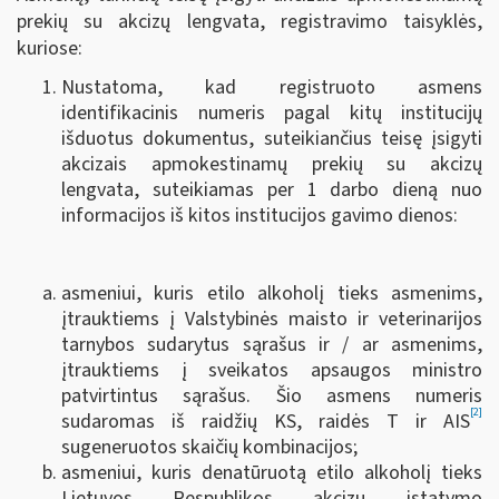
prekių su akcizų lengvata, registravimo taisyklės,
kuriose:
Nustatoma, kad registruoto asmens
identifikacinis numeris pagal kitų institucijų
išduotus dokumentus, suteikiančius teisę įsigyti
akcizais apmokestinamų prekių su akcizų
lengvata, suteikiamas per 1 darbo dieną nuo
informacijos iš kitos institucijos gavimo dienos:
asmeniui, kuris etilo alkoholį tieks asmenims,
įtrauktiems į Valstybinės maisto ir veterinarijos
tarnybos sudarytus sąrašus ir / ar asmenims,
įtrauktiems į sveikatos apsaugos ministro
patvirtintus sąrašus. Šio asmens numeris
[2]
sudaromas iš raidžių KS, raidės T ir AIS
sugeneruotos skaičių kombinacijos;
asmeniui, kuris denatūruotą etilo alkoholį tieks
Lietuvos Respublikos akcizų įstatymo