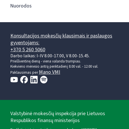
Nuorodos
Konsultacijos mokesčių klausimais ir paslaugos
gyventojams:
+370 5 260 5060
Darbo laikas: I-IV 8.00-17.00, V 8.00-15.45.
Prieššventinę dieną - viena valanda trumpiau.
Kiekvieno mėnesio antrą penktadienį 8.00 val. - 12.00 val.
Mano VMI
Paklausimas per
Valstybinė mokesčių inspekcija prie Lietuvos
Respublikos finansų ministerijos