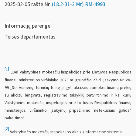
2025-02-05 rašte Nr.
(18.2-31-2 Mr) RM-4993
.
Informaciją parengė
Teisės departamentas
[1]
„Dėl Valstybinės mokesčių inspekcijos prie Lietuvos Respublikos
finansų ministerijos viršininko 2023 m. gruodžio 27 d. įsakymo Nr. VA-
99 „Dėl Asmenų, turinčių teisę įsigyti akcizais apmokestinamų prekių
su akcizų lengvata, registravimo taisyklių patvirtinimo ir kai kurių
Valstybinės mokesčių inspekcijos prie Lietuvos Respublikos finansų
ministerijos viršininko įsakymų pripažinimo netekusiais galios“
pakeitimo“.
[2]
Valstybinės mokesčių inspekcijos Akcizų informacinė sistema.