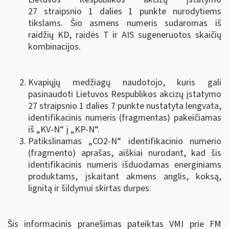
27 straipsnio 1 dalies 1 punkte nurodytiems
tikslams. Šio asmens numeris sudaromas iš
raidžių KD, raidės T ir AIS sugeneruotos skaičių
kombinacijos.
Kvapiųjų medžiagų naudotojo, kuris gali
pasinaudoti Lietuvos Respublikos akcizų įstatymo
27 straipsnio 1 dalies 7 punkte nustatyta lengvata,
identifikacinis numeris (fragmentas) pakeičiamas
iš „KV-N“ į „KP-N“.
Patikslinamas „CO2-N“ identifikacinio numerio
(fragmento) aprašas, aiškiai nurodant, kad šis
identifikacinis numeris išduodamas energiniams
produktams, įskaitant akmens anglis, koksą,
lignitą ir šildymui skirtas durpes.
Šis informacinis pranešimas pateiktas VMI prie FM