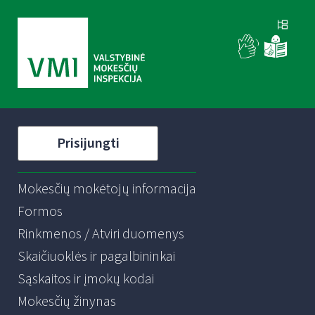
Prisijungti
Mokesčių mokėtojų informacija
Formos
Rinkmenos / Atviri duomenys
Skaičiuoklės ir pagalbininkai
Sąskaitos ir įmokų kodai
Mokesčių žinynas