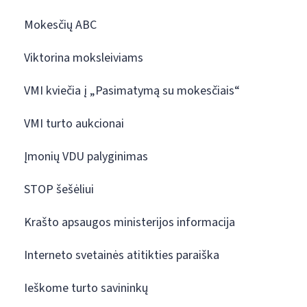
Mokesčių ABC
Viktorina moksleiviams
VMI kviečia į „Pasimatymą su mokesčiais“
VMI turto aukcionai
Įmonių VDU palyginimas
STOP šešėliui
Krašto apsaugos ministerijos informacija
Interneto svetainės atitikties paraiška
Ieškome turto savininkų