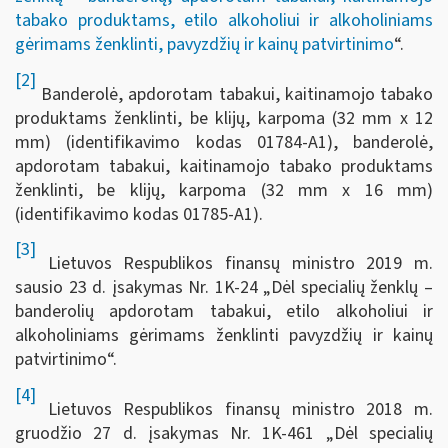
tabako produktams, etilo alkoholiui ir alkoholiniams
gėrimams ženklinti, pavyzdžių ir kainų patvirtinimo
“.
[2]
Banderolė, apdorotam tabakui, kaitinamojo tabako
produktams ženklinti, be klijų, karpoma (32 mm x 12
mm) (identifikavimo kodas 01784-A1), banderolė,
apdorotam tabakui, kaitinamojo tabako produktams
ženklinti, be klijų, karpoma (32 mm x 16 mm)
(identifikavimo kodas 01785-A1).
[3]
Lietuvos Respublikos finansų ministro 2019 m.
sausio 23 d. įsakymas Nr. 1K-24 „Dėl specialių ženklų –
banderolių apdorotam tabakui, etilo alkoholiui ir
alkoholiniams gėrimams ženklinti pavyzdžių ir kainų
patvirtinimo“.
[4]
Lietuvos Respublikos finansų ministro 2018 m.
gruodžio 27 d. įsakymas Nr. 1K-461 „Dėl specialių