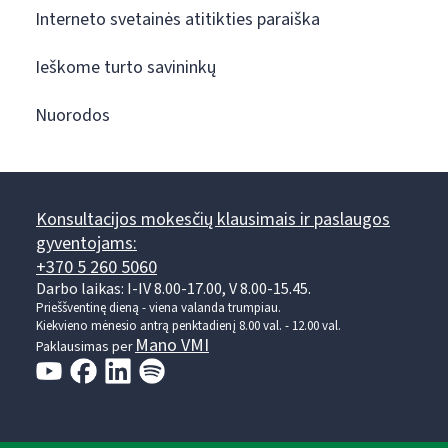
Interneto svetainės atitikties paraiška
Ieškome turto savininkų
Nuorodos
Konsultacijos mokesčių klausimais ir paslaugos
gyventojams:
+370 5 260 5060
Darbo laikas: I-IV 8.00-17.00, V 8.00-15.45.
Prieššventinę dieną - viena valanda trumpiau.
Kiekvieno mėnesio antrą penktadienį 8.00 val. - 12.00 val.
Mano VMI
Paklausimas per