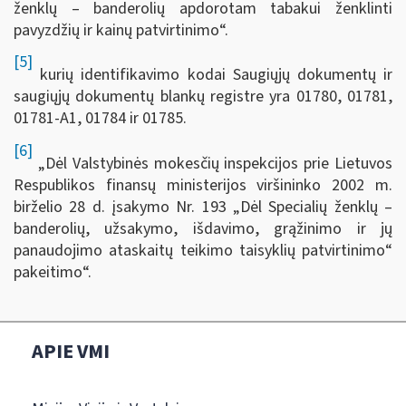
ženklų – ­banderolių apdorotam tabakui ženklinti
pavyzdžių ir kainų patvirtinimo“.
[5]
kurių identifikavimo kodai Saugiųjų dokumentų ir
saugiųjų dokumentų blankų registre yra 01780, 01781,
01781-A1, 01784 ir 01785.
[6]
„Dėl Valstybinės mokesčių inspekcijos prie Lietuvos
Respublikos finansų ministerijos viršininko 2002 m.
birželio 28 d. įsakymo Nr. 193 „Dėl Specialių ženklų –
banderolių, užsakymo, išdavimo, grąžinimo ir jų
panaudojimo ataskaitų teikimo taisyklių patvirtinimo“
pakeitimo“.
APIE VMI