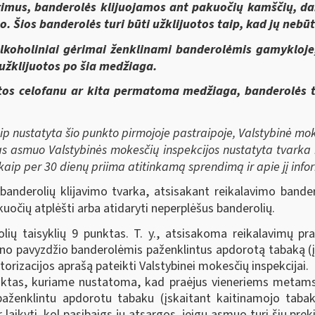
ėrimus, banderolės klijuojamos ant pakuočių kamščių, da
. Šios banderolės turi būti užklijuotos taip, kad jų nebū
 alkoholiniai gėrimai ženklinami banderolėmis gamykloj
užklijuotos po šia medžiaga.
os celofanu ar kita permatoma medžiaga, banderolės tur
p nustatyta šio punkto pirmojoje pastraipoje, Valstybinė moke
 asmuo Valstybinės mokesčių inspekcijos nustatyta tvarka kr
kaip per 30 dienų priima atitinkamą sprendimą ir apie jį info
anderolių klijavimo tvarka, atsisakant reikalavimo bandero
kuočių atplėšti arba atidaryti neperplėšus banderolių.
lių taisyklių 9 punktas. T. y., atsisakoma reikalavimų 
seno pavyzdžio banderolėmis paženklintus apdorotą tabaką (į
ntorizacijos aprašą pateikti Valstybinei mokesčių inspekcijai.
nktas, kuriame nustatoma, kad praėjus vieneriems metams
ženklintu apdorotu tabaku (įskaitant kaitinamojo tabako 
r laikyti, kol pasibaigs jų atsargos, jeigu asmuo turi šių pr