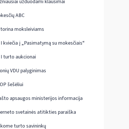
žniausiai užduodami klausimai
kesčių ABC
ktorina moksleiviams
I kviečia į „Pasimatymą su mokesčiais“
I turto aukcionai
onių VDU palyginimas
OP šešėliui
ašto apsaugos ministerijos informacija
terneto svetainės atitikties paraiška
škome turto savininkų