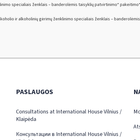
linimo specialiais ženklais – banderolėmis taisyklių patvirtinimo“ pakeitimo“
oholio ir alkoholinių gėrimų ženklinimo specialiais ženklais – banderolėmis
PASLAUGOS
N
Consultations at International House Vilnius /
Mo
Klaipėda
At
Консультации в International House Vilnius /