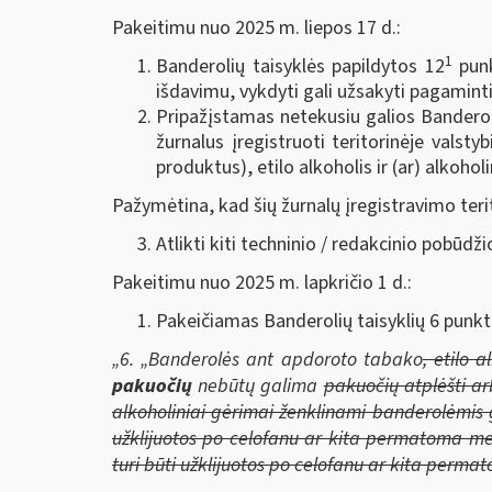
Pakeitimu nuo 2025 m. liepos 17 d.:
1
Banderolių taisyklės papildytos 12
punk
išdavimu, vykdyti gali užsakyti pagaminti 
Pripažįstamas netekusiu galios Banderoli
žurnalus įregistruoti teritorinėje valst
produktus), etilo alkoholis ir (ar) alkoho
Pažymėtina, kad šių žurnalų įregistravimo teri
Atlikti kiti techninio / redakcinio pobūdži
Pakeitimu nuo 2025 m. lapkričio 1 d.:
Pakeičiamas Banderolių taisyklių 6 punkt
„6.
„Banderolės ant apdoroto tabako
, etilo 
pakuočių
nebūtų galima
pakuočių atplėšti a
alkoholiniai gėrimai ženklinami banderolėmis
užklijuotos po celofanu ar kita permatoma m
turi būti užklijuotos po celofanu ar kita perma