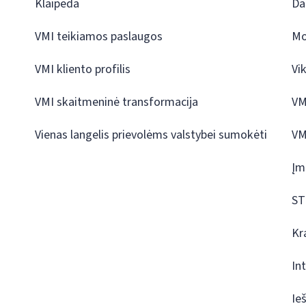
Klaipėda
Da
VMI teikiamos paslaugos
Mo
VMI kliento profilis
Vi
VMI skaitmeninė transformacija
VM
Vienas langelis prievolėms valstybei sumokėti
VM
Įm
ST
Kr
In
Ie