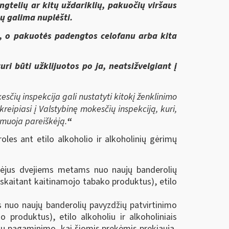
ngtelių ar kitų uždariklių, pakuočių viršaus
tų galima nuplėšti.
e, o pakuotės padengtos celofanu arba kita
i būti užklijuotos po ja, neatsižvelgiant į
sčių inspekcija gali nustatyti kitokį ženklinimo
eipiasi į Valstybinę mokesčių inspekciją, kuri,
rmuoja pareiškėją.
“
les ant etilo alkoholio ir alkoholinių gėrimų
praėjus dvejiems metams nuo naujų banderolių
skaitant kaitinamojo tabako produktus), etilo
 nuo naujų banderolių pavyzdžių patvirtinimo
produktus), etilo alkoholiu ir alkoholiniais
ekių pagaminimo, kai šiomis prekėmis prekiauja,