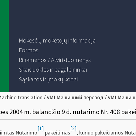
Mokesčių mokėtojų informacija
Formos
Rinkmenos / Atviri duomenys
Skaičiuoklės ir pagalbininkai
Sąskaitos ir įmokų kodai
Machine translation / VMI Машинный перевод / VMI Машин
bės 2004 m. balandžio 9 d. nutarimo Nr. 408 pake
[1]
[2]
riimtas Nutarimo
pakeitimas
, kuriuo pakeičiamos Nuta