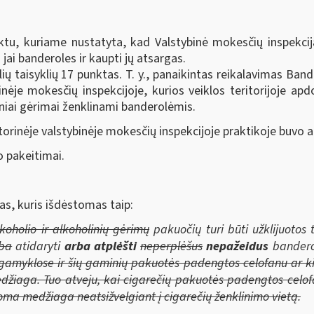
tu, kuriame nustatyta, kad Valstybinė mokesčių inspekcij
jai banderoles ir kaupti jų atsargas.
ų taisyklių 17 punktas. T. y., panaikintas reikalavimas Band
ybinėje mokesčių inspekcijoje, kurios veiklos teritorijoje a
liniai gėrimai ženklinami banderolėmis.
torinėje valstybinėje mokesčių inspekcijoje praktikoje buvo 
o pakeitimai.
as, kuris išdėstomas taip:
alkoholio ir alkoholinių gėrimų
pakuočių turi būti užklijuotos
rba
atidaryti
arba atplėšti
neperplėšus
nepažeidus
bandero
 gamyklose ir šių gaminių pakuotės padengtos celofanu ar 
edžiaga. Tuo atveju, kai cigarečių pakuotės padengtos cel
toma medžiaga neatsižvelgiant į cigarečių ženklinimo vietą.