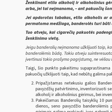
Ženklinant etilo alkoholį ir alkoholinius g
arba, jei tai neįmanoma, – ant pakuočių šono
Jei apdorotas tabakas, etilo alkoholis ar
permatoma medžiaga, banderolės turi būti 
Tuo atveju, kai cigarečių pakuotės padengt
ženklinimo vietą.
Jeigu banderolių neįmanoma užklijuoti taip, kai
banderolėmis būdą. Tokiu atveju suinteresuotas
įvertinusi tokio prašymo pagrįstumą, ne vėliau 
Taigi, šio punkto pakeitimu supaprastinama b
pakuočių užklijuoti taip, kad nebūtų galima pa
Pripažįstamas netekusiu galios Bandero
pavyzdžių patvirtinimo, inventorizuoti 
alkoholį ir alkoholinius gėrimus, bei inve
Pakeičiamas Banderolių taisyklių 10 pu
dienos, seno pavyzdžio banderolėmis pa
gėrimais galima prekiauti, juos gabenti i