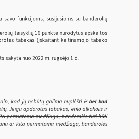
a savo funkcijoms, susijusioms su banderolių
erolių taisyklių 16 punkte nurodytus apskaitos
pdorotas tabakas (įskaitant kaitinamojo tabako
atsisakyta nuo 2022 m. rugsėjo 1 d.
 taip, kad jų nebūtų galima nuplėšti
ir
bei kad
lių.
Jeigu apdorotas tabakas, etilo alkoholis ir
kita permatoma medžiaga, banderolės turi būti
ofanu ar kita permatoma medžiaga, banderolės