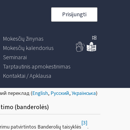
Prisijungti
Mokesčių žinynas
Mokesčių kalendorius
Seminarai
Tarptautinis apmokestinimas
Kontaktai / Apklausa
ний переклад (
English
,
Русский
,
Українська
)
itimo (banderolės)
[3]
rimu patvirtintos Banderolių taisyklės
.