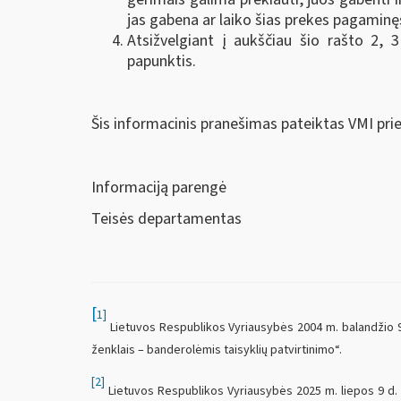
jas gabena ar laiko šias prekes pagamin
Atsižvelgiant į aukščiau šio rašto 2, 
papunktis.
Šis informacinis pranešimas pateiktas VMI pri
Informaciją parengė
Teisės departamentas
[
1]
Lietuvos Respublikos Vyriausybės 2004 m. balandžio 9 d
ženklais – banderolėmis taisyklių patvirtinimo“.
[2]
Lietuvos Respublikos Vyriausybės 2025 m. liepos 9 d. 