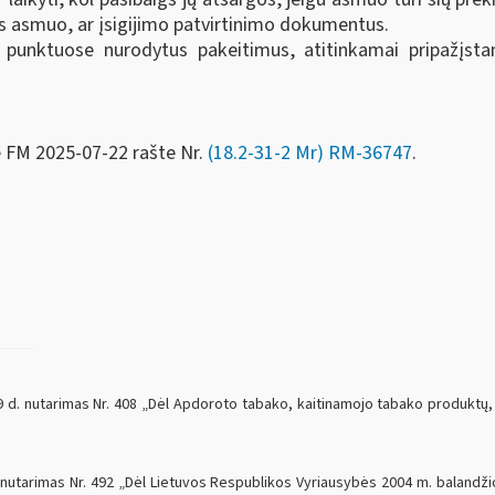
ęs asmuo, ar įsigijimo patvirtinimo dokumentus.
3 punktuose nurodytus pakeitimus, atitinkamai pripažįsta
e FM
2025-07-22 rašte Nr.
(18.2-31-2 Mr) RM-36747
.
. nutarimas Nr. 408 „Dėl Apdoroto tabako, kaitinamojo tabako produktų, eti
nutarimas Nr. 492 „Dėl Lietuvos Respublikos Vyriausybės 2004 m. balandžio