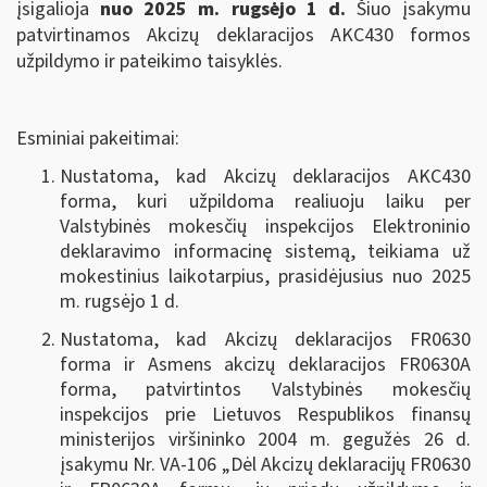
įsigalioja
nuo 2025 m. rugsėjo 1 d.
Šiuo įsakymu
patvirtinamos Akcizų deklaracijos AKC430 formos
užpildymo ir pateikimo taisyklės.
Esminiai pakeitimai:
Nustatoma, kad Akcizų deklaracijos AKC430
forma, kuri užpildoma realiuoju laiku per
Valstybinės mokesčių inspekcijos Elektroninio
deklaravimo informacinę sistemą, teikiama už
mokestinius laikotarpius, prasidėjusius nuo 2025
m. rugsėjo 1 d.
Nustatoma, kad Akcizų deklaracijos FR0630
forma ir Asmens akcizų deklaracijos FR0630A
forma, patvirtintos Valstybinės mokesčių
inspekcijos prie Lietuvos Respublikos finansų
ministerijos viršininko 2004 m. gegužės 26 d.
įsakymu Nr. VA-106 „Dėl Akcizų deklaracijų FR0630