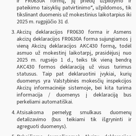
ir FR0630A formų, jų priedų užpildymo ir
pateikimo taisyklių patvirtinimo“, užpildomos, tik
tikslinant duomenis už mokestinius laikotarpius iki
2025 m. rugpjūčio 31 d.
Akcizų deklaracijos FR0630 forma ir Asmens
akcizų deklaracijos FR0630A forma sujungiamos į
vieną Akcizų deklaracijos AKC430 formą, todėl
asmuo už mokestinį laikotarpį, prasidėjusį nuo
2025 m. rugsėjo 1 d., teiks tik vieną bendrą
AKC430 formos deklaraciją už visus turimus
statusus. Taip pat deklaruotini įvykiai, kurių
duomenys yra Valstybinės mokesčių inspekcijos
Akcizų informacinėje sistemoje, bei kita turima
informacija / duomenys į deklaraciją bus
perkeliami automatiškai.
Atsisakoma pernelyg smulkaus duomenų
detalizavimo (bus teikiami tik išgryninti ir
agreguoti duomenys).