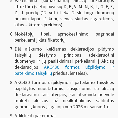
Pakeičiama (sumažinama) Akcizų deklaracijos
struktūra (vietoj buvusių D, B, V, M, N, K, L, G, F, E,
Z, J priedų (12 vnt.) lieka 2 skirtingi duomenų
rinkinių lapai, iš kurių vienas skirtas cigaretėms,
kitas – kitoms prekėms).
Mokėtojų tipai, apmokestinimo pagrindai
perkeliami į klasifikatorių.
Dėl aiškumo keičiamas deklaracijos pildymo
taisyklių dėstymo principas (deklaruotini
duomenys ir jų paaiškinimai perkeliami į Akcizų
deklaracijos
AKC430 formos užpildymo ir
pateikimo taisyklių
priedus, lenteles).
AKC430 formos užpildymo ir pateikimo taisyklės
papildytos nuostatomis, susijusiomis su akcizų
deklaravimu tais atvejais, kai atsiranda prievolė
mokėti akcizus už nealkoholinius saldintus
gėrimus, kurios įsigalioja nuo 2026 m. sausio 1 d.
Atlikti kiti pakeitimai.