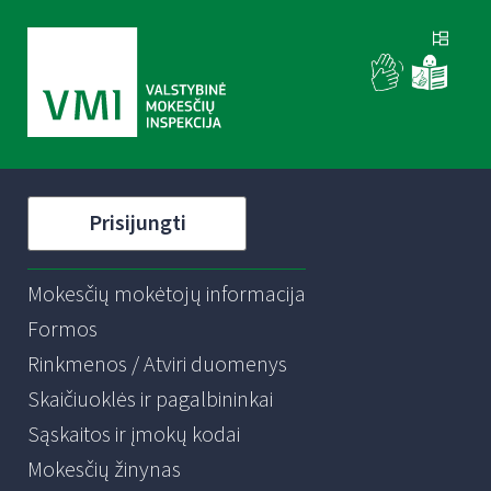
Prisijungti
Mokesčių mokėtojų informacija
Formos
Rinkmenos / Atviri duomenys
Skaičiuoklės ir pagalbininkai
Sąskaitos ir įmokų kodai
Mokesčių žinynas