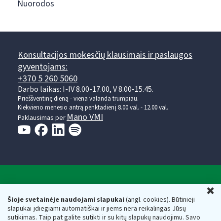
Nuorodos
Konsultacijos mokesčių klausimais ir paslaugos
gyventojams:
+370 5 260 5060
Darbo laikas: I-IV 8.00-17.00, V 8.00-15.45.
Prieššventinę dieną - viena valanda trumpiau.
Kiekvieno mėnesio antrą penktadienį 8.00 val. - 12.00 val.
Mano VMI
Paklausimas per
Valstybinė mokesčių inspekcija prie Lietuvos
U
Respublikos finansų ministerijos
Šioje svetainėje naudojami slapukai
(angl. cookies). Būtinieji
slapukai įdiegiami automatiškai ir jiems nėra reikalingas Jūsų
Biudžetinė įstaiga. Juridinio asmens kodas — 188659752,
sutikimas. Taip pat galite sutikti ir su kitų slapukų naudojimu. Savo