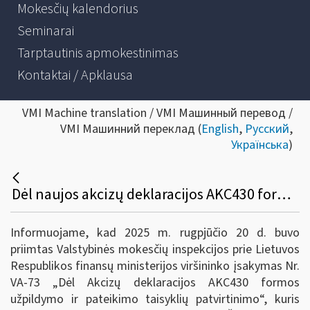
Mokesčių kalendorius
Seminarai
Tarptautinis apmokestinimas
Kontaktai / Apklausa
VMI Machine translation / VMI Машинный перевод /
VMI Машинний переклад (
English
,
Русский
,
Українська
)
Dėl naujos akcizų deklaracijos AKC430 formos patvirtinimo, pildymo ir pateikimo
Informuojame, kad 2025 m. rugpjūčio 20 d. buvo
priimtas Valstybinės mokesčių inspekcijos prie Lietuvos
Respublikos finansų ministerijos viršininko įsakymas Nr.
VA-73 „Dėl Akcizų deklaracijos AKC430 formos
užpildymo ir pateikimo taisyklių patvirtinimo“, kuris