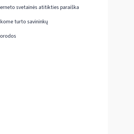
terneto svetainės atitikties paraiška
škome turto savininkų
orodos