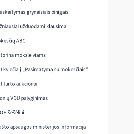
siskaitymas grynaisiais pinigais
žniausiai užduodami klausimai
kesčių ABC
ktorina moksleiviams
I kviečia į „Pasimatymą su mokesčiais“
I turto aukcionai
onių VDU palyginimas
OP šešėliui
ašto apsaugos ministerijos informacija