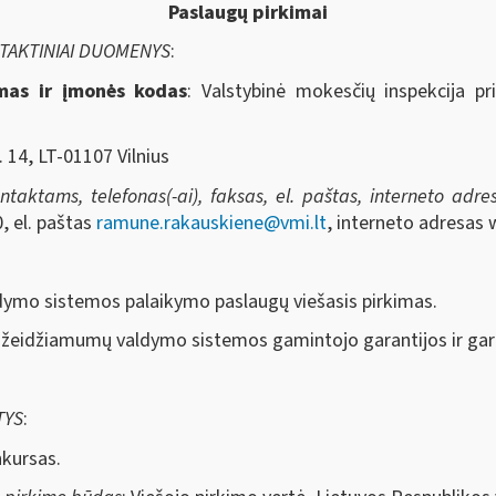
Paslaugų pirkimai
NTAKTINIAI DUOMENYS
:
imas ir įmonės kodas
: Valstybinė mokesčių inspekcija pr
. 14, LT-01107 Vilnius
aktams, telefonas(-ai), faksas, el. paštas, interneto adresa
, el. paštas
ramune.rakauskiene@vmi.lt
, interneto adresas 
dymo sistemos palaikymo paslaugų
viešasis pirkimas.
ažeidžiamumų valdymo sistemos gamintojo garantijos ir gar
TYS
:
nkursas.