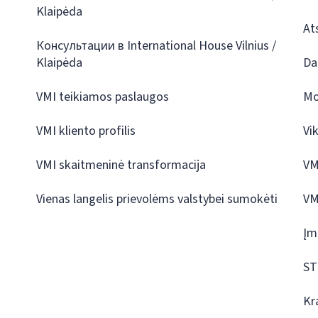
Klaipėda
At
Консультации в International House Vilnius /
Klaipėda
Da
VMI teikiamos paslaugos
Mo
VMI kliento profilis
Vi
VMI skaitmeninė transformacija
VM
Vienas langelis prievolėms valstybei sumokėti
VM
Įm
ST
Kr