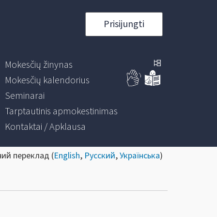
Prisijungti
Mokesčių žinynas
Mokesčių kalendorius
Seminarai
Tarptautinis apmokestinimas
Kontaktai / Apklausa
ний переклад (
English
,
Русский
,
Українська
)