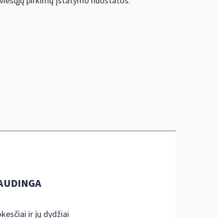
 viešųjų pirkimų įstatymo nuostatos.
AUDINGA
kesčiai ir jų dydžiai