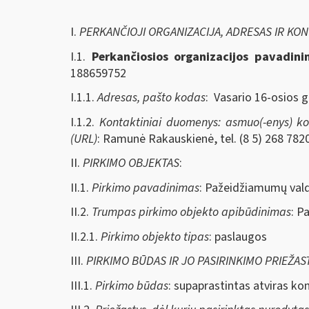
I.
PERKANČIOJI ORGANIZACIJA, ADRESAS IR KO
I.1.
Perkančiosios organizacijos pavadin
188659752
I.1.1.
Adresas, pašto kodas
: Vasario 16-osios g
I.1.2.
Kontaktiniai duomenys: asmuo(-enys) kont
(URL)
: Ramunė Rakauskienė, tel. (8 5) 268 7820
II.
PIRKIMO OBJEKTAS
:
II.1.
Pirkimo pavadinimas
: Pažeidžiamumų val
II.2.
Trumpas pirkimo objekto apibūdinimas
: P
II.2.1.
Pirkimo objekto tipas
: paslaugos
III.
PIRKIMO BŪDAS IR JO PASIRINKIMO PRIEŽAS
III.1.
Pirkimo būdas
: supaprastintas atviras ko