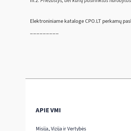
III.2.
Priežastys, dėl kurių pasirinktas nurodyta
Elektroniniame kataloge CPO.LT perkamų pasl
_________
APIE VMI
Misija, Vizija ir Vertybės