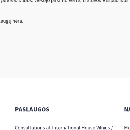
s pirkimo būdas
: Viešojo pirkimo vertė, Lietuvos Respublikos
augų nėra.
PASLAUGOS
N
Consultations at International House Vilnius /
Mo