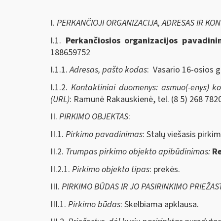
I.
PERKANČIOJI ORGANIZACIJA, ADRESAS IR KO
I.1.
Perkančiosios organizacijos pavadin
188659752
I.1.1.
Adresas, pašto kodas
: Vasario 16-osios g
I.1.2.
Kontaktiniai duomenys: asmuo(-enys) kont
(URL)
: Ramunė Rakauskienė, tel. (8 5) 268 7820
II.
PIRKIMO OBJEKTAS
:
II.1.
Pirkimo pavadinimas
: Stalų
viešasis pirkim
II.2.
Trumpas pirkimo objekto apibūdinimas:
Re
II.2.1.
Pirkimo objekto tipas
: prekės.
III.
PIRKIMO BŪDAS IR JO PASIRINKIMO PRIEŽAS
III.1.
Pirkimo būdas
: Skelbiama apklausa.