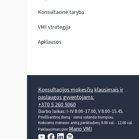
Konsultacinė taryba
VMI strategija
Apklausos
Konsultacijos mokesčių klausimais ir
paslaugos gyventojams:
+370 5 260 5060
Darbo laikas: I-IV 8.00-17.00, V 8.00-15.45.
Prieššventinę dieną - viena valanda trumpiau.
Kiekvieno mėnesio antrą penktadienį 8.00 val. - 12.00 val.
Mano VMI
Paklausimas per