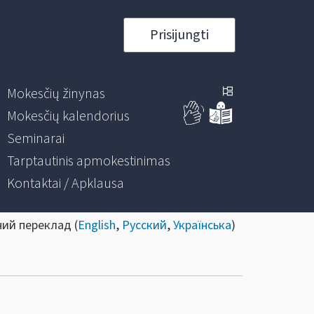
Prisijungti
Mokesčių žinynas
Mokesčių kalendorius
Seminarai
Tarptautinis apmokestinimas
Kontaktai / Apklausa
ний переклад (
English
,
Русский
,
Українська
)