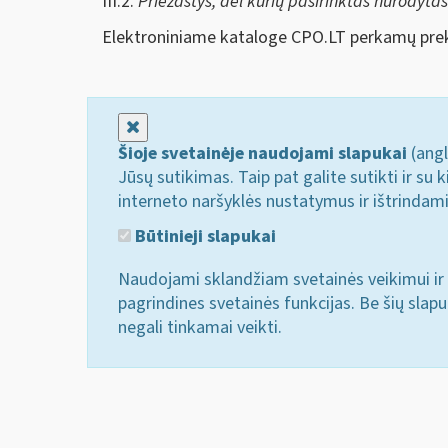
III.2.
Priežastys, dėl kurių pasirinktas nurodyta
Elektroniniame kataloge CPO.LT perkamų preki
Uždaryti
Šioje svetainėje naudojami slapukai
(angl
Jūsų sutikimas. Taip pat galite sutikti ir s
interneto naršyklės nustatymus ir ištrindam
Būtinieji slapukai
Naudojami sklandžiam svetainės veikimui ir 
pagrindines svetainės funkcijas. Be šių slap
negali tinkamai veikti.