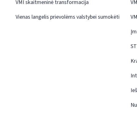
VMI skaitmeninė transformacija
VM
Vienas langelis prievolėms valstybei sumokėti
VM
Įm
ST
Kr
In
Ie
Nu