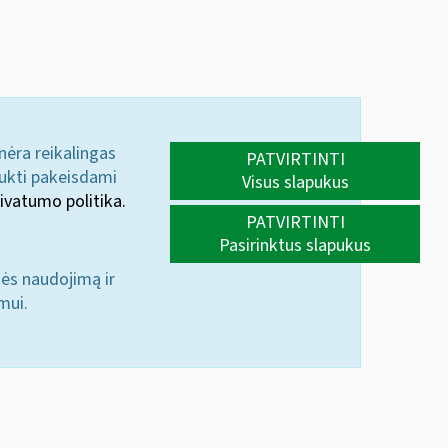
 nėra reikalingas
PATVIRTINTI
aukti pakeisdami
Visus slapukus
ivatumo politika.
PATVIRTINTI
Pasirinktus slapukus
nės naudojimą ir
mui.