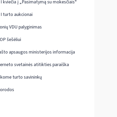
I kviečia į „Pasimatymą su mokesčiais“
I turto aukcionai
onių VDU palyginimas
OP šešėliui
ašto apsaugos ministerijos informacija
terneto svetainės atitikties paraiška
škome turto savininkų
orodos