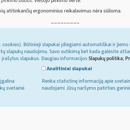
s pirkimo būdas
: Viešojo pirkimo vertė.
ų atitinkančių ergonominius reikalavimus nėra siūloma.
_________
. cookies). Būtinieji slapukai įdiegiami automatiškai ir jiems
u kitų slapukų naudojimu. Savo sutikimą bet kada galėsite atš
i įrašytus slapukus. Daugiau informacijos
Slapukų politika
;
Pr
Analitiniai slapukai
įgalina
Renka statistinę informaciją apie svetai
ukų svetainė
naudojami Jūsų naršymo patirties gerini