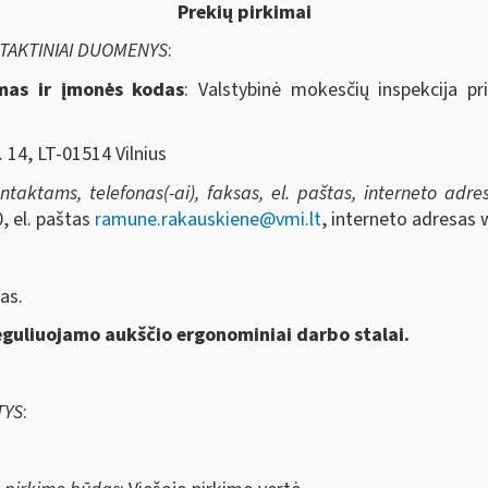
Prekių pirkimai
NTAKTINIAI DUOMENYS
:
imas ir įmonės kodas
: Valstybinė mokesčių inspekcija pr
. 14, LT-01514 Vilnius
aktams, telefonas(-ai), faksas, el. paštas, interneto adresa
, el. paštas
ramune.rakauskiene@vmi.lt
, interneto adresas 
as.
guliuojamo aukščio ergonominiai darbo stalai.
TYS
: