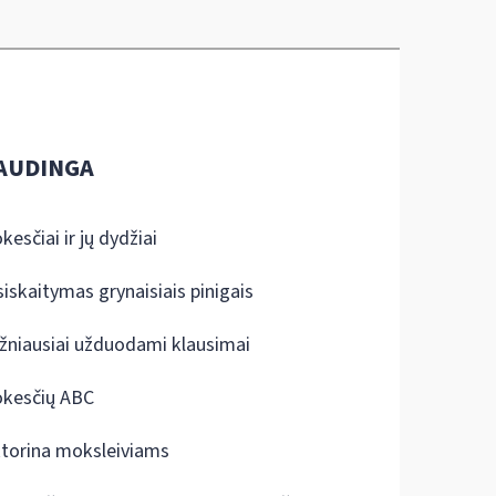
AUDINGA
kesčiai ir jų dydžiai
siskaitymas grynaisiais pinigais
žniausiai užduodami klausimai
kesčių ABC
ktorina moksleiviams