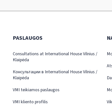
PASLAUGOS
N
Consultations at International House Vilnius /
Mo
Klaipėda
At
Консультации в International House Vilnius /
Klaipėda
Da
VMI teikiamos paslaugos
Mo
VMI kliento profilis
Vi