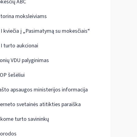
kesčių ABC
ktorina moksleiviams
I kviečia į „Pasimatymą su mokesčiais“
I turto aukcionai
onių VDU palyginimas
OP šešėliui
ašto apsaugos ministerijos informacija
terneto svetainės atitikties paraiška
škome turto savininkų
orodos