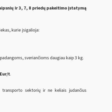
raipsnių ir 3, 7, 8 priedų
pakeitimo įstatymą
kas, kurie įsigalioja:
ų padangoms, sveriančioms daugiau kaip 3 kg.
Eur/t
.
 transporto sektorių ir ne keliais judančius