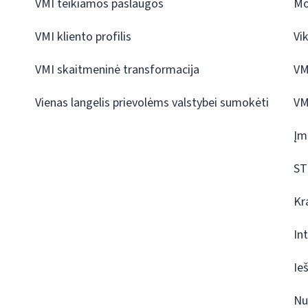
VMI teikiamos paslaugos
Mo
VMI kliento profilis
Vi
VMI skaitmeninė transformacija
VM
Vienas langelis prievolėms valstybei sumokėti
VM
Įm
ST
Kr
In
Ie
Nu