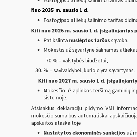
Fosfogipso atliekų šalinimo tarifas didi
Nuo 2035 m. sausio 1 d.
Fosfogipso atliekų šalinimo tarifas didi
Kiti nuo 2026 m. sausio 1 d. įsigaliojantys 
Patikslinta
nuslėptos taršos
sąvoka.
Mokestis už sąvartyne šalinamas atlieka
70 % – valstybės biudžetui,
% – savivaldybei, kurioje yra sąvartynas.
Kiti nuo 2027 m. sausio 1 d. įsigaliojant
M
okesčio už aplinkos teršimą gaminių i
sistemoje.
Atsisakius deklaracijų pildymo VMI inform
mokesčio suma bus automatiškai apskaičiuojam
apskaitos ataskaitoje
Nustatytos ekonominės sankcijos
už m