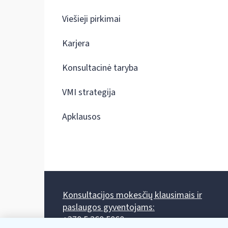
Viešieji pirkimai
Karjera
Konsultacinė taryba
VMI strategija
Apklausos
Konsultacijos mokesčių klausimais ir
paslaugos gyventojams:
+370 5 260 5060