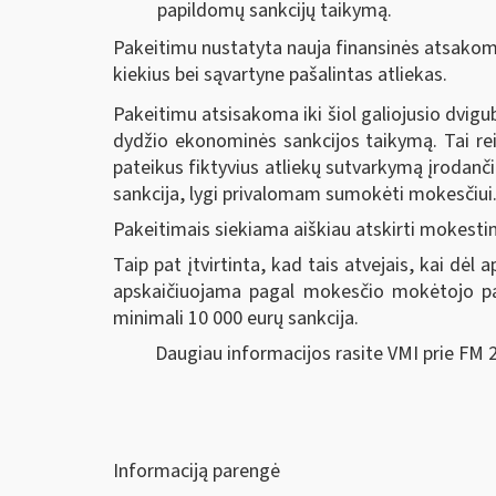
papildomų sankcijų taikymą.
Pakeitimu nustatyta nauja finansinės atsakom
kiekius bei sąvartyne pašalintas atliekas.
Pakeitimu atsisakoma iki šiol galiojusio dvigu
dydžio ekonominės sankcijos taikymą. Tai rei
pateikus fiktyvius atliekų sutvarkymą įrodan
sankcija, lygi privalomam sumokėti mokesčiui
Pakeitimais siekiama aiškiau atskirti mokestin
Taip pat įtvirtinta, kad tais atvejais, kai 
apskaičiuojama pagal mokesčio mokėtojo pa
minimali 10 000 eurų sankcija.
Daugiau informacijos rasite VMI prie FM 
Informaciją parengė