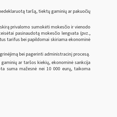
edeklaruotą taršą, tiektų gaminių ar pakuočių
 atskirą privalomo sumokėti mokesčio ir vienodo
teisėtai pasinaudotą mokesčio lengvata (pvz.,
tus tarifus bei papildomai skiriama ekonominė
grinėjimą bei pagerinti administracinį procesą.
 gaminių ar taršos kiekių, ekonominė sankcija
uota suma mažesnė nei 10 000 eurų, taikoma