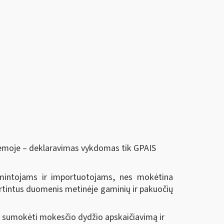
stemoje – deklaravimas vykdomas tik GPAIS
amintojams ir importuotojams, nes mokėtina
rtintus duomenis metinėje gaminių ir pakuočių
sumokėti mokesčio dydžio apskaičiavimą ir