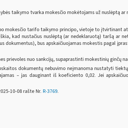
ybės taikymo tvarka mokesčio mokėtojams už nuslėptą ar n
bo mokesčio tarifo taikymo principo, vietoje to įtvirtinant
škia, kad nustačius nuslėptą (ar nedeklaruotą) taršą ar ne
čius dokumentus), bus apskaičiuojamas mokestis pagal įpras
.
es prievoles nuo sankcijų, supaprastinti mokestinių ginčų na
dėl apskaitos dokumentų nebuvimo neįmanoma nustatyti tiektų
jamas – jas dauginant iš koeficiento 0,02. Jei apskaiči
2025-10-08 rašte Nr.
R-3769
.