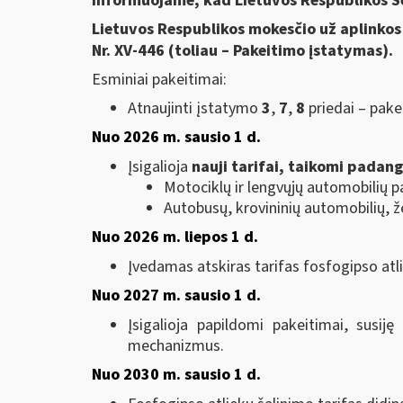
Informuojame, kad Lietuvos Respublikos S
Lietuvos Respublikos mokesčio už aplinko
Nr.
XV-446
(toliau – Pakeitimo įstatymas).
Esminiai pakeitimai:
Atnaujinti įstatymo
3
,
7
,
8
priedai – pakei
Nuo 2026 m. sausio 1 d.
Įsigalioja
nauji tarifai, taikomi padan
Motociklų ir lengvųjų automobilių
Autobusų, krovininių automobilių, 
Nuo 2026 m. liepos 1 d.
Įvedamas atskiras tarifas fosfogipso at
Nuo 2027 m. sausio 1 d.
Įsigalioja papildomi pakeitimai, susij
mechanizmus.
Nuo 2030 m. sausio 1 d.