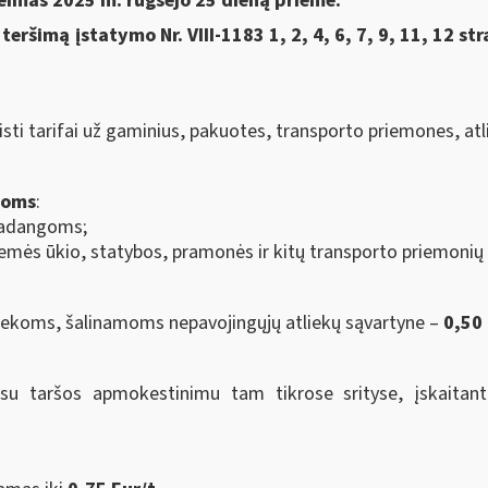
eimas 2025 m. rugsėjo 25 dieną priėmė:
s teršimą įstatymo
Nr.
VIII-1183
1, 2, 4, 6, 7, 9, 11, 12 st
sti tarifai už gaminius, pakuotes, transporto priemones, atlie
goms
:
 padangoms;
žemės ūkio, statybos, pramonės ir kitų transporto priemoni
liekoms, šalinamoms nepavojingųjų atliekų sąvartyne –
0,50 
ę su taršos apmokestinimu tam tikrose srityse, įskaitant