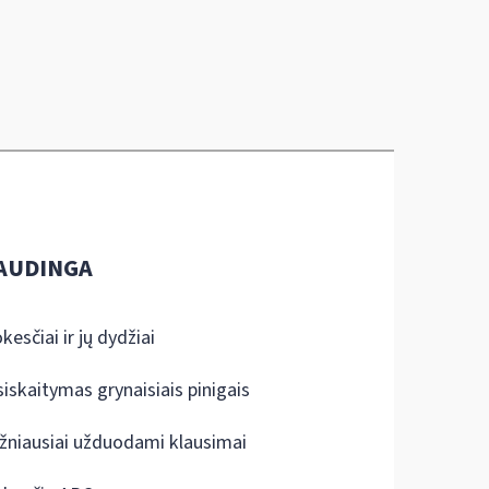
AUDINGA
kesčiai ir jų dydžiai
siskaitymas grynaisiais pinigais
žniausiai užduodami klausimai