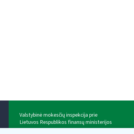
Valstybinė mokesčių inspekcija prie
Lietuvos Respublikos finansų ministerijos
Biudžetinė įstaiga. Juridinio asmens kodas — 188659752,