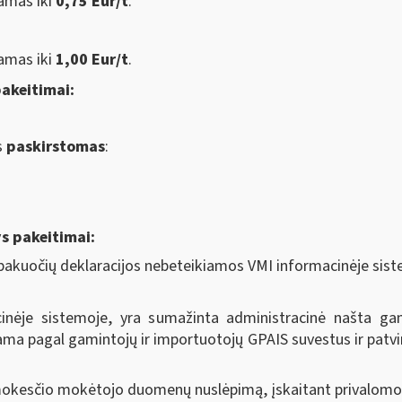
namas iki
0,75 Eur/t
.
namas iki
1,00 Eur/t
.
pakeitimai:
s
paskirstomas
:
ys pakeitimai:
r pakuočių deklaracijos nebeteikiamos VMI informacinėje si
acinėje sistemoje, yra sumažinta administracinė našta g
a pagal gamintojų ir importuotojų GPAIS suvestus ir patvi
okesčio mokėtojo duomenų nuslėpimą, įskaitant privalomo 