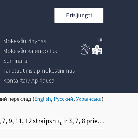
Prisijungti
Mokesčių žinynas
Mokesčių kalendorius
Seminarai
Tarptautinis apmokestinimas
Kontaktai / Apklausa
ний переклад (
English
,
Русский
,
Українська
)
Dėl Lietuvos Respublikos mokesčio už aplinkos teršimą įstatymo Nr. VIII-1183 1, 2, 4, 6, 7, 9, 11, 12 straipsnių ir 3, 7, 8 priedų pakeitimo įstatymo