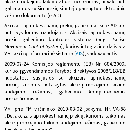
akcizų mokėjimo laikino atidėjimo režimas, privalo būti
gabenamos su šių prekių siuntėjo parengtu elektroniniu
vežimo dokumentu (e-AD).
Akcizais apmokestinamų prekių gabenimas su e-AD turi
būti vykdomas naudojantis Akcizais apmokestinamų
prekių gabenimo kontrolės sistema (angl.
Excise
Movement Control System
), kurios integracinė dalis yra
VMI akcizų informacinė sistema (
AIS
), vadovaujantis:
2009-0
7-24
Komisijos reglamentu (EB) Nr. 684/2009
,
kuriuo įgyvendinamos Tarybos direktyvos 2008/118/EB
nuostatos, susijusios su akcizais apmokestinamų
prekių, kurioms pritaikytas akcizų mokėjimo laikino
atidėjimo režimas, gabenimo kompiuterinėmis
procedūromis ir
VMI prie FM viršininko 2010-08-02 įsakymu Nr. VA-88
„Dėl akcizais apmokestinamų prekių, kurioms taikomas
akcizų mokėjimo laikino atidėjimo režimas, gabenimo
taisyklių patvirtinimo“.