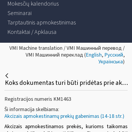
Mokesčių kalendorius
Seminarai
Tarptautinis apmokestinimas
Kontaktai / Apklausa
VMI Machine translation / VMI Машинный перевод /
VMI Машинний переклад (
English
,
Русский
,
Українська
)
Koks dokumentas turi būti pridėtas prie akcizais apmokestinamų prekių, gabenamų taikant akcizų mokėjimo laikino atidėjimo režimą?
Registracijos numeris KM1463
Ši informacija skelbiama:
Akcizais apmokestinamų prekių gabenimas (14-18 str.)
Akcizais apmokestinamos prekės, kurioms taikomas