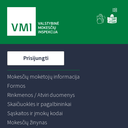
Prisijungti
Mokesčių mokėtojų informacija
Formos
Rinkmenos / Atviri duomenys
Skaičiuoklės ir pagalbininkai
Sąskaitos ir įmokų kodai
Mokesčių žinynas