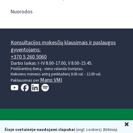
Nuorodos
Konsultacijos mokesčių klausimais ir paslaugos
gyventojams:
+370 5 260 5060
Darbo laikas: I-IV 8.00-17.00, V 8.00-15.45.
Prieššventinę dieną - viena valanda trumpiau.
Kiekvieno mėnesio antrą penktadienį 8.00 val. - 12.00 val.
Mano VMI
Paklausimas per
Valstybinė mokesčių inspekcija prie Lietuvos
U
Respublikos finansų ministerijos
Šioje svetainėje naudojami slapukai
(angl. cookies). Būtinieji