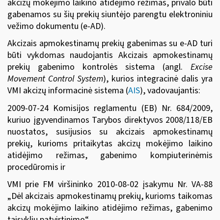
akcizų mokėjimo laikino atidėjimo režimas, privalo būti
gabenamos su šių prekių siuntėjo parengtu elektroniniu
vežimo dokumentu (e-AD).
Akcizais apmokestinamų prekių gabenimas su e-AD turi
būti vykdomas naudojantis Akcizais apmokestinamų
prekių gabenimo kontrolės sistema (angl.
Excise
Movement Control System
), kurios integracinė dalis yra
VMI akcizų informacinė sistema (
AIS
), vadovaujantis:
2009-0
7-24
Komisijos reglamentu (EB) Nr. 684/2009
,
kuriuo įgyvendinamos Tarybos direktyvos 2008/118/EB
nuostatos, susijusios su akcizais apmokestinamų
prekių, kurioms pritaikytas akcizų mokėjimo laikino
atidėjimo režimas, gabenimo kompiuterinėmis
procedūromis ir
VMI prie FM viršininko 2010-08-02 įsakymu Nr. VA-88
„Dėl akcizais apmokestinamų prekių, kurioms taikomas
akcizų mokėjimo laikino atidėjimo režimas, gabenimo
taisyklių patvirtinimo“.