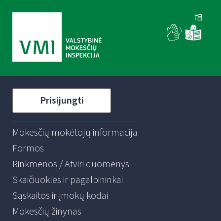
Prisijungti
Mokesčių mokėtojų informacija
Formos
Rinkmenos / Atviri duomenys
Skaičiuoklės ir pagalbininkai
Sąskaitos ir įmokų kodai
Mokesčių žinynas