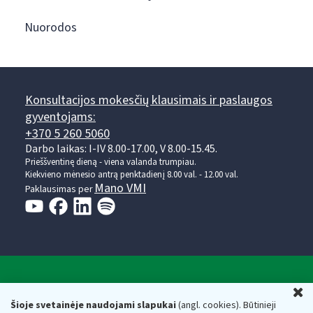
Nuorodos
Konsultacijos mokesčių klausimais ir paslaugos
gyventojams:
+370 5 260 5060
Darbo laikas: I-IV 8.00-17.00, V 8.00-15.45.
Prieššventinę dieną - viena valanda trumpiau.
Kiekvieno mėnesio antrą penktadienį 8.00 val. - 12.00 val.
Mano VMI
Paklausimas per
Valstybinė mokesčių inspekcija prie Lietuvos
U
Respublikos finansų ministerijos
Šioje svetainėje naudojami slapukai
(angl. cookies). Būtinieji