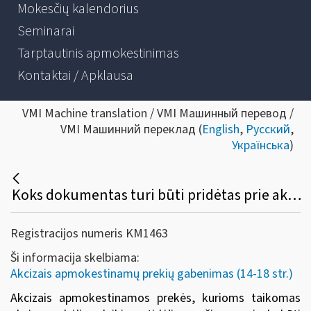
Mokesčių kalendorius
Seminarai
Tarptautinis apmokestinimas
Kontaktai / Apklausa
VMI Machine translation / VMI Машинный перевод /
VMI Машинний переклад (
English
,
Русский
,
Українська
)
Koks dokumentas turi būti pridėtas prie akcizais apmokestinamų prekių, gabenamų taikant akcizų mokėjimo laikino atidėjimo režimą?
Registracijos numeris KM1463
Ši informacija skelbiama:
Akcizais apmokestinamų prekių gabenimas (14-18 str.)
Akcizais apmokestinamos prekės, kurioms taikomas