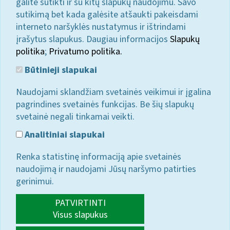
galite sutikti ir su kitų slapukų naudojimu. Savo
sutikimą bet kada galėsite atšaukti pakeisdami
interneto naršyklės nustatymus ir ištrindami
įrašytus slapukus. Daugiau informacijos
Slapukų
politika
;
Privatumo politika.
Būtinieji slapukai
Naudojami sklandžiam svetainės veikimui ir įgalina
pagrindines svetainės funkcijas. Be šių slapukų
svetainė negali tinkamai veikti.
Analitiniai slapukai
Renka statistinę informaciją apie svetainės
naudojimą ir naudojami Jūsų naršymo patirties
gerinimui.
PATVIRTINTI
Visus slapukus