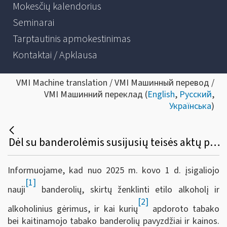
Mokesčių kalendorius
Seminarai
Tarptautinis apmokestinimas
Kontaktai / Apklausa
VMI Machine translation / VMI Машинный перевод /
VMI Машинний переклад (
English
,
Русский
,
Українська
)
Dėl su banderolėmis susijusių teisės aktų pasikeitimų
Informuojame, kad nuo 2025 m. kovo 1 d. įsigaliojo
[1]
nauji
banderolių, skirtų ženklinti etilo alkoholį ir
[2]
alkoholinius gėrimus, ir kai kurių
apdoroto tabako
bei kaitinamojo tabako banderolių pavyzdžiai ir kainos.