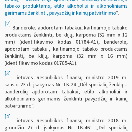
tabako produktams, etilo alkoholiui ir alkoholiniams
gėrimams ženklinti, pavyzdžių ir kainų patvirtinimo
“.
[2]
Banderolė, apdorotam tabakui, kaitinamojo tabako
produktams ženklinti, be klijų, karpoma (32 mm x 12
mm) (identifikavimo kodas 01784-A1), banderolė,
apdorotam tabakui, kaitinamojo tabako produktams
ženklinti, be klijų, karpoma (32 mm x 16 mm)
(identifikavimo kodas 01785-A1).
[3]
Lietuvos Respublikos finansų ministro 2019 m.
sausio 23 d. įsakymas Nr. 1K-24 „Dėl specialių ženklų –
banderolių apdorotam tabakui, etilo alkoholiui ir
alkoholiniams gėrimams ženklinti pavyzdžių ir kainų
patvirtinimo“.
[4]
Lietuvos Respublikos finansų ministro 2018 m.
gruodžio 27 d. įsakymas Nr. 1K-461 „Dėl specialių