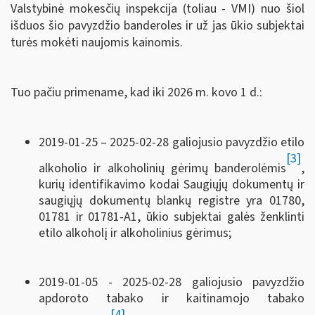
Valstybinė mokesčių inspekcija (toliau - VMI) nuo šiol
išduos šio pavyzdžio banderoles ir už jas ūkio subjektai
turės mokėti naujomis kainomis.
Tuo pačiu primename, kad iki 2026 m. kovo 1 d.:
2019-01-25 – 2025-02-28 galiojusio pavyzdžio etilo
[3]
alkoholio ir alkoholinių gėrimų banderolėmis
,
kurių identifikavimo kodai Saugiųjų dokumentų ir
saugiųjų dokumentų blankų registre yra 01780,
01781 ir 01781-A1, ūkio subjektai galės ženklinti
etilo alkoholį ir alkoholinius gėrimus;
2019-01-05 - 2025-02-28 galiojusio pavyzdžio
apdoroto tabako ir kaitinamojo tabako
[4]