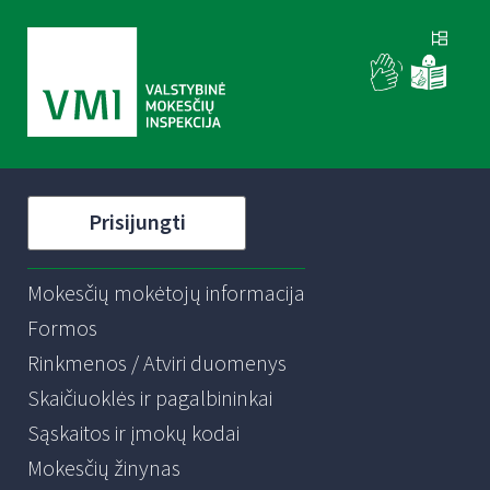
Prisijungti
Mokesčių mokėtojų informacija
Formos
Rinkmenos / Atviri duomenys
Skaičiuoklės ir pagalbininkai
Sąskaitos ir įmokų kodai
Mokesčių žinynas