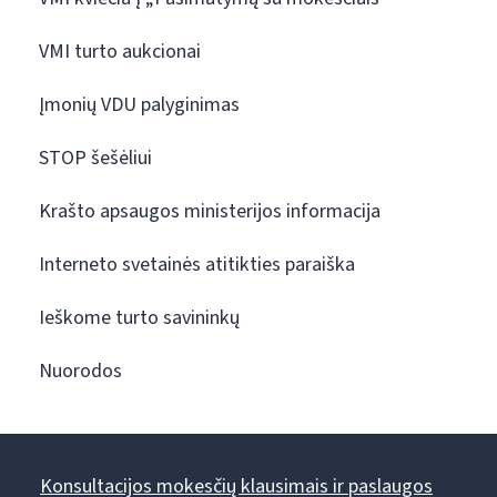
VMI turto aukcionai
Įmonių VDU palyginimas
STOP šešėliui
Krašto apsaugos ministerijos informacija
Interneto svetainės atitikties paraiška
Ieškome turto savininkų
Nuorodos
Konsultacijos mokesčių klausimais ir paslaugos