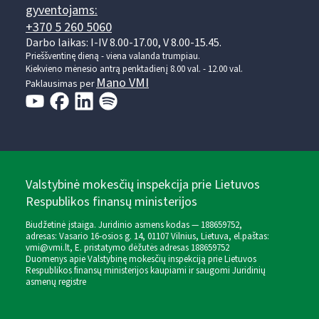
gyventojams:
+370 5 260 5060
Darbo laikas: I-IV 8.00-17.00, V 8.00-15.45.
Prieššventinę dieną - viena valanda trumpiau.
Kiekvieno mėnesio antrą penktadienį 8.00 val. - 12.00 val.
Mano VMI
Paklausimas per
Valstybinė mokesčių inspekcija prie Lietuvos
Respublikos finansų ministerijos
Biudžetinė įstaiga. Juridinio asmens kodas — 188659752,
adresas: Vasario 16-osios g. 14, 01107 Vilnius, Lietuva, el.paštas:
vmi@vmi.lt
, E. pristatymo dėžutės adresas 188659752
Duomenys apie Valstybinę mokesčių inspekciją prie Lietuvos
Respublikos finansų ministerijos kaupiami ir saugomi Juridinių
asmenų registre