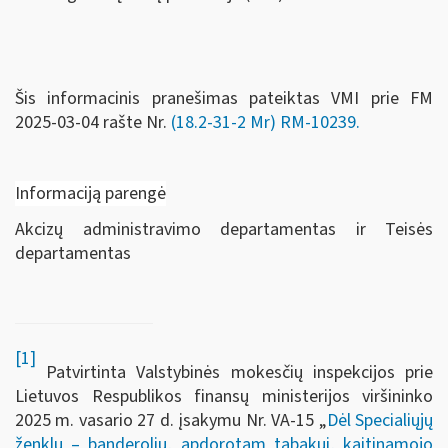
Šis informacinis pranešimas pateiktas VMI prie FM
2025-03-04 rašte Nr.
(18.2-31-2 Mr) RM-10239.
Informaciją parengė
Akcizų administravimo departamentas ir Teisės
departamentas
[1]
Patvirtinta Valstybinės mokesčių inspekcijos prie
Lietuvos Respublikos finansų ministerijos viršininko
2025 m. vasario 27 d. įsakymu Nr. VA-15 „
Dėl Specialiųjų
ženklų – banderolių, apdorotam tabakui, kaitinamojo