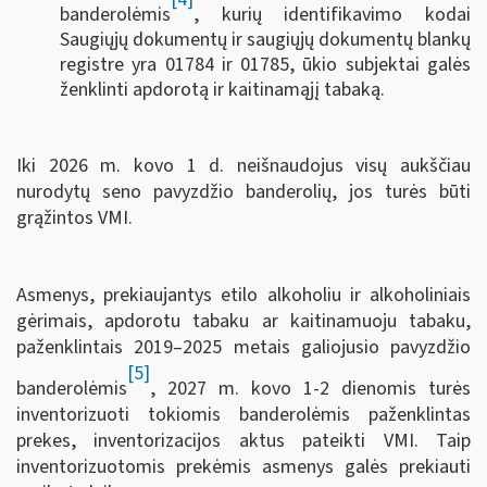
banderolėmis
, kurių identifikavimo kodai
Saugiųjų dokumentų ir saugiųjų dokumentų blankų
registre yra 01784 ir 01785, ūkio subjektai galės
ženklinti apdorotą ir kaitinamąjį tabaką.
Iki 2026 m. kovo 1 d. neišnaudojus visų aukščiau
nurodytų seno pavyzdžio banderolių, jos turės būti
grąžintos VMI.
Asmenys, prekiaujantys etilo alkoholiu ir alkoholiniais
gėrimais, apdorotu tabaku ar kaitinamuoju tabaku,
paženklintais 2019–2025 metais galiojusio pavyzdžio
[5]
banderolėmis
, 2027 m. kovo 1-2 dienomis turės
inventorizuoti tokiomis banderolėmis paženklintas
prekes, inventorizacijos aktus pateikti VMI. Taip
inventorizuotomis prekėmis asmenys galės prekiauti