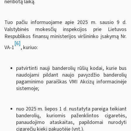
neribotą laiką.
Tuo pačiu informuojame apie 2025 m. sausio 9 d.
Valstybinės mokesčių inspekcijos prie Lietuvos
Respublikos finansų ministerijos viršininko įsakymą Nr.
[6]
VA-1
, kuriuo:
patvirtinti nauji banderolių rūšių kodai, kurie bus
naudojami pildant naujo pavyzdžio banderolių
pagaminimo paraiškas VMI Akcizų informacinėje
sistemoje;
nuo 2025 m. liepos 1 d. nustatyta pareiga teikiant
banderolių, kuriomis paženklintos cigaretės,
panaudojimo ataskaitas, papildomai nurodyti
cigarečių kiekį pakuotėje (vnt.).