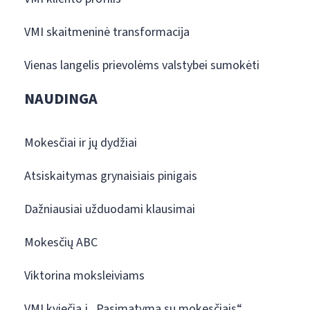
VMI skaitmeninė transformacija
Vienas langelis prievolėms valstybei sumokėti
NAUDINGA
Mokesčiai ir jų dydžiai
Atsiskaitymas grynaisiais pinigais
Dažniausiai užduodami klausimai
Mokesčių ABC
Viktorina moksleiviams
VMI kviečia į „Pasimatymą su mokesčiais“