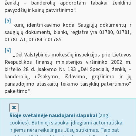
ženklų – ­banderolių apdorotam tabakui ženklinti
pavyzdžių ir kainų patvirtinimo“.
[5]
kurių identifikavimo kodai Saugiųjų dokumentų ir
saugiųjų dokumentų blankų registre yra 01780, 01781,
01781-A1, 01784 ir 01785.
[6]
„Dėl Valstybinės mokesčių inspekcijos prie Lietuvos
Respublikos finansų ministerijos viršininko 2002 m.
birželio 28 d. įsakymo Nr. 193 „Dėl Specialių ženklų –
banderolių, užsakymo, išdavimo, grąžinimo ir jų
panaudojimo ataskaitų teikimo taisyklių patvirtinimo“
pakeitimo“.
Uždaryti
Šioje svetainėje naudojami slapukai
(angl.
cookies). Būtinieji slapukai įdiegiami automatiškai
ir jiems nėra reikalingas Jūsų sutikimas. Taip pat