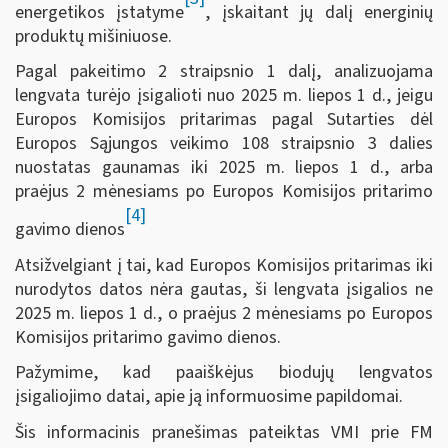
energetikos įstatyme
, įskaitant jų dalį energinių
produktų mišiniuose.
Pagal pakeitimo 2 straipsnio 1 dalį, analizuojama
lengvata turėjo įsigalioti nuo 2025 m. liepos 1 d., jeigu
Europos Komisijos pritarimas pagal Sutarties dėl
Europos Sąjungos veikimo 108 straipsnio 3 dalies
nuostatas gaunamas iki 2025 m. liepos 1 d., arba
praėjus 2 mėnesiams po Europos Komisijos pritarimo
[4]
gavimo dienos
Atsižvelgiant į tai, kad Europos Komisijos pritarimas iki
nurodytos datos nėra gautas, ši lengvata įsigalios ne
2025 m. liepos 1 d., o praėjus 2 mėnesiams po Europos
Komisijos pritarimo gavimo dienos.
Pažymime, kad paaiškėjus biodujų lengvatos
įsigaliojimo datai, apie ją informuosime papildomai.
Šis informacinis pranešimas pateiktas VMI prie FM