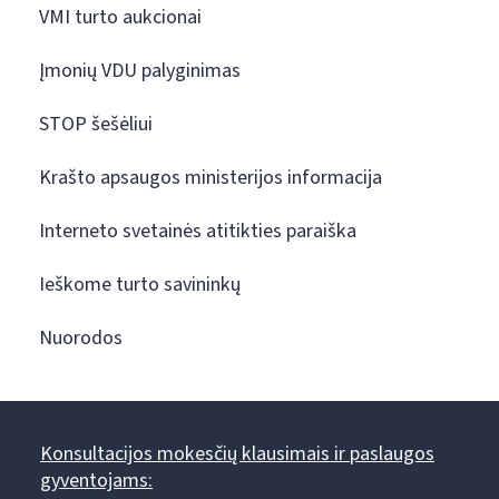
VMI turto aukcionai
Įmonių VDU palyginimas
STOP šešėliui
Krašto apsaugos ministerijos informacija
Interneto svetainės atitikties paraiška
Ieškome turto savininkų
Nuorodos
Konsultacijos mokesčių klausimais ir paslaugos
gyventojams: