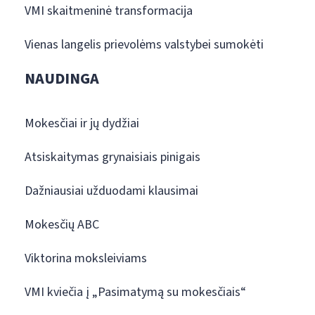
VMI skaitmeninė transformacija
Vienas langelis prievolėms valstybei sumokėti
NAUDINGA
Mokesčiai ir jų dydžiai
Atsiskaitymas grynaisiais pinigais
Dažniausiai užduodami klausimai
Mokesčių ABC
Viktorina moksleiviams
VMI kviečia į „Pasimatymą su mokesčiais“