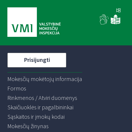
Prisijungti
Mokesčių mokėtojų informacija
Formos
Rinkmenos / Atviri duomenys
Skaičiuoklės ir pagalbininkai
Sąskaitos ir įmokų kodai
Mokesčių žinynas