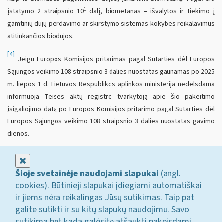
1
įstatymo 2 straipsnio 10
dalį, biometanas – išvalytos ir tiekimo į
gamtinių dujų perdavimo ar skirstymo sistemas kokybės reikalavimus
atitinkančios biodujos.
[4]
Jeigu Europos Komisijos pritarimas pagal Sutarties dėl Europos
Sąjungos veikimo 108 straipsnio 3 dalies nuostatas gaunamas po 2025
m. liepos 1 d. Lietuvos Respublikos aplinkos ministerija nedelsdama
informuoja Teisės aktų registro tvarkytoją apie šio pakeitimo
įsigaliojimo datą po Europos Komisijos pritarimo pagal Sutarties dėl
Europos Sąjungos veikimo 108 straipsnio 3 dalies nuostatas gavimo
dienos.
Uždaryti
Šioje svetainėje naudojami slapukai
(angl.
cookies). Būtinieji slapukai įdiegiami automatiškai
ir jiems nėra reikalingas Jūsų sutikimas. Taip pat
galite sutikti ir su kitų slapukų naudojimu. Savo
sutikimą bet kada galėsite atšaukti pakeisdami