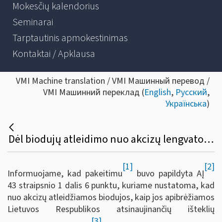
Mokesčių kalendorius
Seminarai
Tarptautinis apmokestinimas
Kontaktai / Apklausa
VMI Machine translation / VMI Машинный перевод /
VMI Машинний переклад (
English
,
Русский
,
Українська
)
Dėl biodujų atleidimo nuo akcizų lengvatos įsigaliojimo atidėjimo
[1]
[2]
Informuojame, kad pakeitimu
buvo papildyta AĮ
43 straipsnio 1 dalis 6 punktu, kuriame nustatoma, kad
nuo akcizų atleidžiamos biodujos, kaip jos apibrėžiamos
Lietuvos Respublikos atsinaujinančių išteklių
[3]