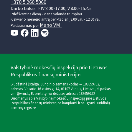
+370 5 260 5060
Darbo laikas: I-IV 8.00-17.00, V 8.00-15.45.
Prieššventinę dieną - viena valanda trumpiau.
Kiekvieno mėnesio antrą penktadienį 8.00 val. - 12.00 val.
Mano VMI
Paklausimas per
Valstybinė mokesčių inspekcija prie Lietuvos
Respublikos finansų ministerijos
Biudžetinė įstaiga. Juridinio asmens kodas — 188659752,
adresas: Vasario 16-osios g. 14, 01107 Vilnius, Lietuva, el.paštas:
vmi@vmi.lt
, E. pristatymo dėžutės adresas 188659752
Duomenys apie Valstybinę mokesčių inspekciją prie Lietuvos
Respublikos finansų ministerijos kaupiami ir saugomi Juridinių
asmenų registre