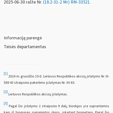
2025-06-30 rašte Nr.
(18.2-31-2 Mr) RM-33521
.
Informaciją parengė
Teisės departamentas
[1]
2024 m. gruodžio 19 d. Lietuvos Respublikos akcizų įstatymo Nr. IX-
569 43 straipsnio pakeitimo įstatymas Nr. XV-83.
[2]
Lietuvos Respublikos akcizų įstatymas.
[3]
Pagal šio įstatymo 2 straipsnio 9 dalį, biodujos yra suprantamos
kaip iš biomasės pagamintos dujos, įskaitant biometaną. Pagal šio