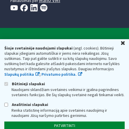
Mano VMI
Paklausimas per
Valstybinė mokesčių inspekcija prie Lietuvos
U
Respublikos finansų ministerijos
Šioje svetainėje naudojami slapukai
(angl. cookies). Būtinieji
slapukai įdiegiami automatiškai ir jiems nėra reikalingas Jūsų
Biudžetinė įstaiga. Juridinio asmens kodas — 188659752,
sutikimas. Taip pat galite sutikti ir su kitų slapukų naudojimu. Savo
adresas: Vasario 16-osios g. 14, 01107 Vilnius, Lietuva, el.paštas:
sutikimą bet kada galėsite atšaukti pakeisdami interneto naršyklės
vmi@vmi.lt
, E. pristatymo dėžutės adresas 188659752
nustatymus ir ištrindami įrašytus slapukus. Daugiau informacijos
Duomenys apie Valstybinę mokesčių inspekciją prie Lietuvos
Slapukų politika
;
Privatumo politika.
Respublikos finansų ministerijos kaupiami ir saugomi Juridinių
asmenų registre
Būtinieji slapukai
Naudojami sklandžiam svetainės veikimui ir įgalina pagrindines
svetainės funkcijas. Be šių slapukų svetainė negali tinkamai veikti.
Analitiniai slapukai
Renka statistinę informaciją apie svetainės naudojimą ir
naudojami Jūsų naršymo patirties gerinimui.
PATVIRTINTI