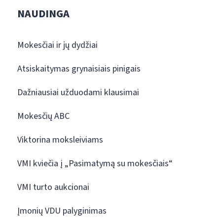
NAUDINGA
Mokesčiai ir jų dydžiai
Atsiskaitymas grynaisiais pinigais
Dažniausiai užduodami klausimai
Mokesčių ABC
Viktorina moksleiviams
VMI kviečia į „Pasimatymą su mokesčiais“
VMI turto aukcionai
Įmonių VDU palyginimas