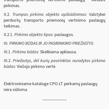
pirkimas.
II.2.
Trumpas pirkimo objekto apibūdinimas:
Valstybei
perduotų transporto priemonių vertinimo paslaugų
teikimas.
II.2.1.
Pirkimo objekto tipas
: paslaugos.
III.
PIRKIMO BŪDAS IR JO PASIRINKIMO PRIEŽASTYS
:
III.1.
Pirkimo būdas
: Skelbiama apklausa.
III.2.
Priežastys, dėl kurių pasirinktas nurodytas pirkimo
būdas
: Viešojo pirkimo vertė.
Elektroniniame kataloge CPO.LT perkamų paslaugų
nėra siūloma.
_________