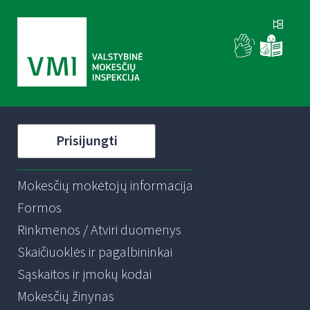
Prisijungti
Mokesčių mokėtojų informacija
Formos
Rinkmenos / Atviri duomenys
Skaičiuoklės ir pagalbininkai
Sąskaitos ir įmokų kodai
Mokesčių žinynas