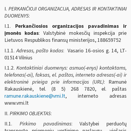
I.
PERKANČIOJI ORGANIZACIJA, ADRESAS IR KONTAKTINIAI
DUOMENYS
:
I.1.
Perkančiosios organizacijos pavadinimas ir
įmonės kodas
: Valstybinė mokesčių inspekcija prie
Lietuvos Respublikos finansų ministerijos, 188659752
I.1.1.
Adresas, pašto kodas
: Vasario 16-osios g. 14, LT-
01514 Vilnius
I.1.2.
Kontaktiniai duomenys: asmuo(-enys) kontaktams,
telefonas(-ai), faksas, el. paštas, interneto adresas(-ai) ir
elektroninė prieiga prie informacijos (URL)
: Ramunė
Rakauskienė, tel. (8 5) 268 7820, el. paštas
ramune.rakauskiene@vmi.lt
, interneto adresas
www.vmi.lt
II.
PIRKIMO OBJEKTAS
:
II.1.
Pirkimo pavadinimas
: Valstybei perduotų
transporto priemonių vertinimo paslaugų
viešasis