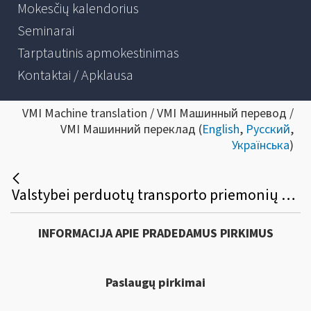
Mokesčių kalendorius
Seminarai
Tarptautinis apmokestinimas
Kontaktai / Apklausa
VMI Machine translation / VMI Машинный перевод /
VMI Машинний переклад (
English
,
Русский
,
Українська
)
Valstybei perduotų transporto priemonių vertinimo paslaugų viešasis pirkimas
INFORMACIJA APIE PRADEDAMUS PIRKIMUS
Paslaugų pirkimai