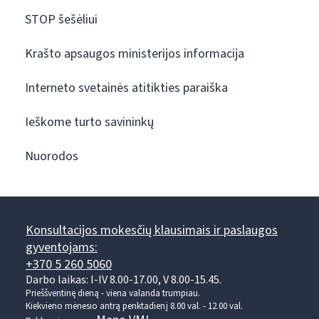
STOP šešėliui
Krašto apsaugos ministerijos informacija
Interneto svetainės atitikties paraiška
Ieškome turto savininkų
Nuorodos
Konsultacijos mokesčių klausimais ir paslaugos
gyventojams:
+370 5 260 5060
Darbo laikas: I-IV 8.00-17.00, V 8.00-15.45.
Prieššventinę dieną - viena valanda trumpiau.
Kiekvieno mėnesio antrą penktadienį 8.00 val. - 12.00 val.