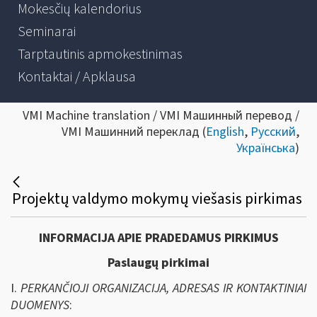
Mokesčių kalendorius
Seminarai
Tarptautinis apmokestinimas
Kontaktai / Apklausa
VMI Machine translation / VMI Машинный перевод /
VMI Машинний переклад (
English
,
Русский
,
Українська
)
Projektų valdymo mokymų viešasis pirkimas
INFORMACIJA APIE PRADEDAMUS PIRKIMUS
Paslaugų pirkimai
I.
PERKANČIOJI ORGANIZACIJA, ADRESAS IR KONTAKTINIAI
DUOMENYS
: