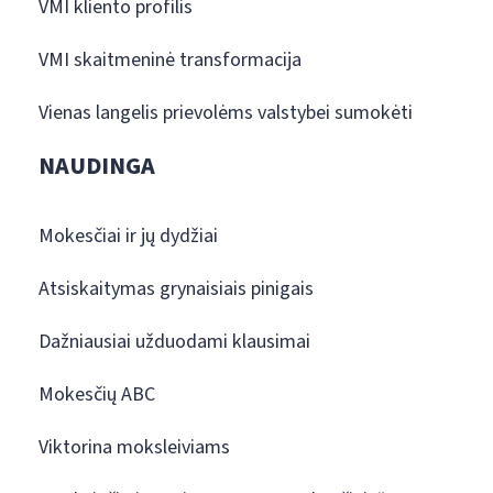
VMI kliento profilis
VMI skaitmeninė transformacija
Vienas langelis prievolėms valstybei sumokėti
NAUDINGA
Mokesčiai ir jų dydžiai
Atsiskaitymas grynaisiais pinigais
Dažniausiai užduodami klausimai
Mokesčių ABC
Viktorina moksleiviams