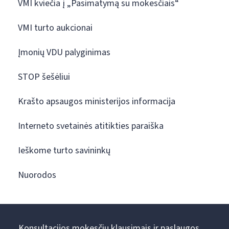
VMI kviečia į „Pasimatymą su mokesčiais“
VMI turto aukcionai
Įmonių VDU palyginimas
STOP šešėliui
Krašto apsaugos ministerijos informacija
Interneto svetainės atitikties paraiška
Ieškome turto savininkų
Nuorodos
Konsultacijos mokesčių klausimais ir paslaugos