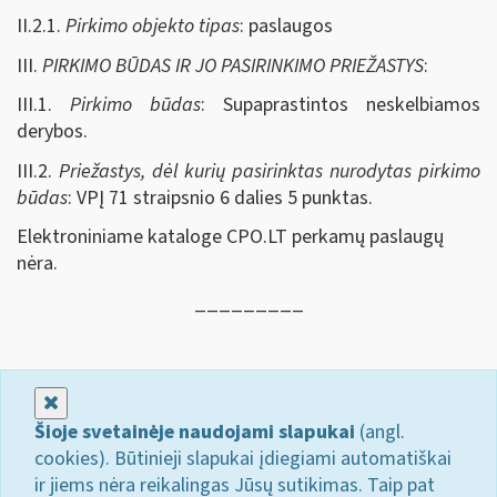
II.2.1.
Pirkimo objekto tipas
: paslaugos
III.
PIRKIMO BŪDAS IR JO PASIRINKIMO PRIEŽASTYS
:
III.1.
Pirkimo būdas
: Supaprastintos neskelbiamos
derybos.
III.2.
Priežastys, dėl kurių pasirinktas nurodytas pirkimo
būdas
: VPĮ 71 straipsnio 6 dalies 5 punktas.
Elektroniniame kataloge CPO.LT perkamų paslaugų
nėra.
_________
Uždaryti
Šioje svetainėje naudojami slapukai
(angl.
cookies). Būtinieji slapukai įdiegiami automatiškai
ir jiems nėra reikalingas Jūsų sutikimas. Taip pat