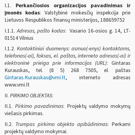
I.1.
Perkančiosios organizacijos pavadinimas ir
įmonės kodas
: Valstybinė mokesčių inspekcija prie
Lietuvos Respublikos finansų ministerijos, 188659752
I.1.1.
Adresas, pašto kodas
: Vasario 16-osios g. 14, LT-
01514 Vilnius
I.1.2.
Kontaktiniai duomenys: asmuo(-enys) kontaktams,
telefonas(-ai), faksas, el. paštas, interneto adresas(-ai) ir
elektroninė prieiga prie informacijos (URL)
: Gintaras
Kurauskas, tel. (8 5) 268 7505, el. paštas
Gintaras.Kurauskas@vmi.lt
, interneto adresas
www.vmi.lt
II.
PIRKIMO OBJEKTAS
:
II.1.
Pirkimo pavadinimas
: Projektų valdymo mokymų
viešasis pirkimas.
II.2.
Trumpas pirkimo objekto apibūdinimas
: Perkami
projektų valdymo mokymai.