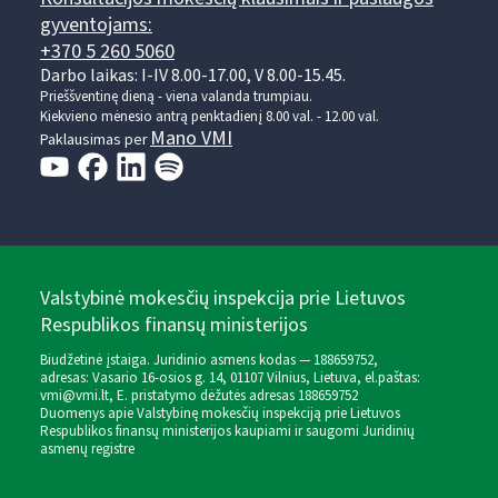
gyventojams:
+370 5 260 5060
Darbo laikas: I-IV 8.00-17.00, V 8.00-15.45.
Prieššventinę dieną - viena valanda trumpiau.
Kiekvieno mėnesio antrą penktadienį 8.00 val. - 12.00 val.
Mano VMI
Paklausimas per
Valstybinė mokesčių inspekcija prie Lietuvos
Respublikos finansų ministerijos
Biudžetinė įstaiga. Juridinio asmens kodas — 188659752,
adresas: Vasario 16-osios g. 14, 01107 Vilnius, Lietuva, el.paštas:
vmi@vmi.lt
, E. pristatymo dėžutės adresas 188659752
Duomenys apie Valstybinę mokesčių inspekciją prie Lietuvos
Respublikos finansų ministerijos kaupiami ir saugomi Juridinių
asmenų registre