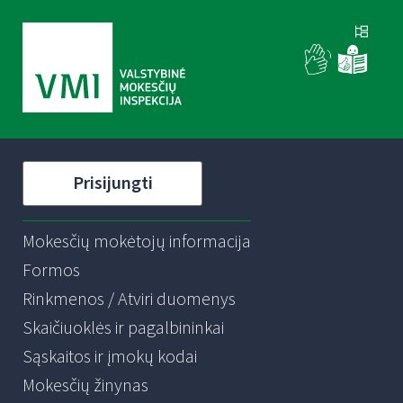
Prisijungti
Mokesčių mokėtojų informacija
Formos
Rinkmenos / Atviri duomenys
Skaičiuoklės ir pagalbininkai
Sąskaitos ir įmokų kodai
Mokesčių žinynas