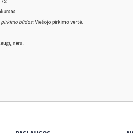
TYS
:
nkursas.
s pirkimo būdas
: Viešojo pirkimo vertė.
augų nėra.