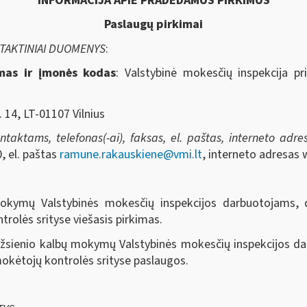
INFORMACIJA APIE PRADEDAMUS PIRKIMUS
Paslaugų pirkimai
NTAKTINIAI DUOMENYS
:
imas ir įmonės kodas
: Valstybinė mokesčių inspekcija pr
. 14, LT-01107 Vilnius
aktams, telefonas(-ai), faksas, el. paštas, interneto adresa
, el. paštas
ramune.rakauskiene@vmi.lt
, interneto adresas 
mokymų Valstybinės mokesčių inspekcijos darbuotojams, 
trolės srityse
viešasis pirkimas.
Užsienio kalbų mokymų Valstybinės mokesčių inspekcijos d
mokėtojų kontrolės srityse
paslaugos.