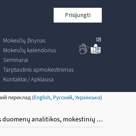
Prisijungti
Mokesčių žinynas
Mokesčių kalendorius
Seminarai
Tarptautinis apmokestinimas
Kontaktai / Apklausa
ний переклад (
English
,
Русский
,
Українська
)
Užsienio kalbų mokymų Valstybinės mokesčių inspekcijos darbuotojams, dirbantiems duomenų analitikos, mokestinių prievolių užtikrinimo ir mokesčių mokėtojų kontrolės srityse viešasis pirkimas