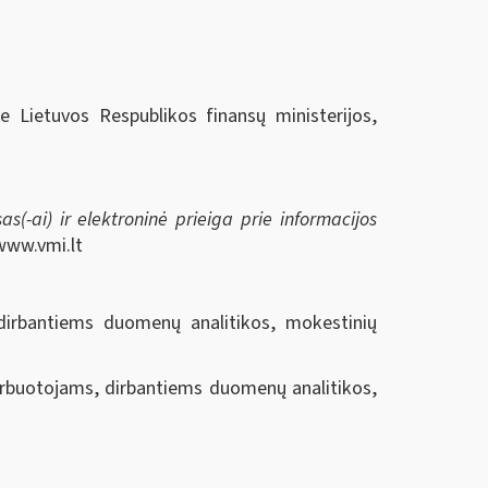
ie Lietuvos Respublikos finansų ministerijos,
s(-ai) ir elektroninė prieiga prie informacijos
www.vmi.lt
dirbantiems duomenų analitikos, mokestinių
arbuotojams, dirbantiems duomenų analitikos,