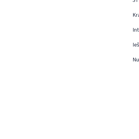
ST
Kr
In
Ie
Nu