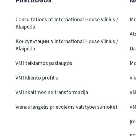
PASLAUGOS
N
Consultations at International House Vilnius /
Mo
Klaipėda
At
Консультации в International House Vilnius /
Klaipėda
Da
VMI teikiamos paslaugos
Mo
VMI kliento profilis
Vi
VMI skaitmeninė transformacija
VM
Vienas langelis prievolėms valstybei sumokėti
VM
Įm