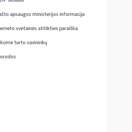
OP šešėliui
ašto apsaugos ministerijos informacija
terneto svetainės atitikties paraiška
škome turto savininkų
orodos