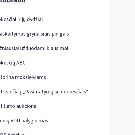
AUDINGA
kesčiai ir jų dydžiai
siskaitymas grynaisiais pinigais
žniausiai užduodami klausimai
kesčių ABC
ktorina moksleiviams
I kviečia į „Pasimatymą su mokesčiais“
I turto aukcionai
onių VDU palyginimas