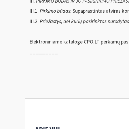
III.
PIRKIMO BŪDAS IR JO PASIRINKIMO PRIEŽAS
III.1.
Pirkimo būdas
: Supaprastintas atviras ko
III.2.
Priežastys, dėl kurių pasirinktas nurodyta
Elektroniniame kataloge CPO.LT perkamų pasl
_________