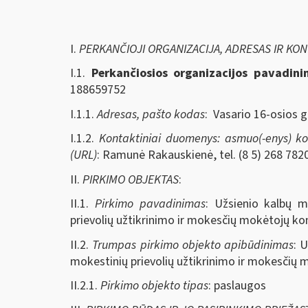
I.
PERKANČIOJI ORGANIZACIJA, ADRESAS IR KO
I.1.
Perkančiosios organizacijos pavadin
188659752
I.1.1.
Adresas, pašto kodas
: Vasario 16-osios g
I.1.2.
Kontaktiniai duomenys: asmuo(-enys) kont
(URL)
: Ramunė Rakauskienė, tel. (8 5) 268 7820
II.
PIRKIMO OBJEKTAS
:
II.1.
Pirkimo pavadinimas
: Užsienio kalbų 
prievolių užtikrinimo ir mokesčių mokėtojų kon
II.2.
Trumpas pirkimo objekto apibūdinimas
: 
mokestinių prievolių užtikrinimo ir mokesčių 
II.2.1.
Pirkimo objekto tipas
: paslaugos