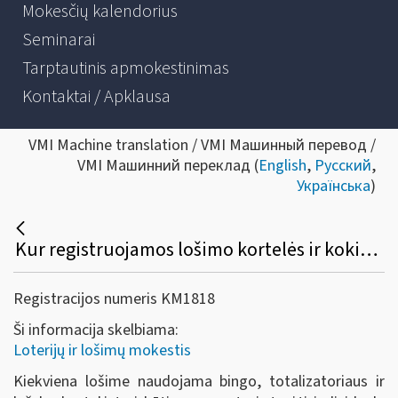
Mokesčių kalendorius
Seminarai
Tarptautinis apmokestinimas
Kontaktai / Apklausa
VMI Machine translation / VMI Машинный перевод /
VMI Машинний переклад (
English
,
Русский
,
Українська
)
Kur registruojamos lošimo kortelės ir kokie dokumentai teikiami registruojant lošimo korteles?
Registracijos numeris KM1818
Ši informacija skelbiama:
Loterijų ir lošimų mokestis
Kiekviena lošime naudojama bingo, totalizatoriaus ir