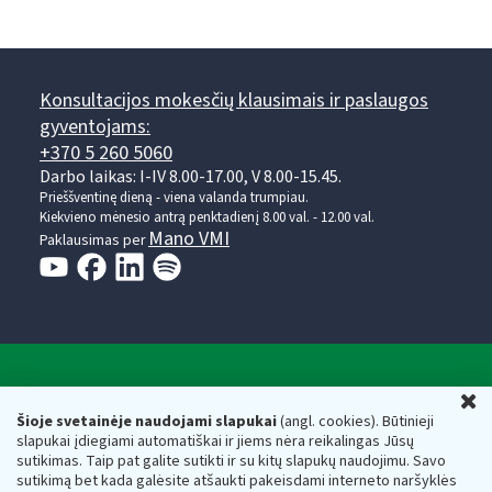
Konsultacijos mokesčių klausimais ir paslaugos
gyventojams:
+370 5 260 5060
Darbo laikas: I-IV 8.00-17.00, V 8.00-15.45.
Prieššventinę dieną - viena valanda trumpiau.
Kiekvieno mėnesio antrą penktadienį 8.00 val. - 12.00 val.
Mano VMI
Paklausimas per
Valstybinė mokesčių inspekcija prie Lietuvos
U
Respublikos finansų ministerijos
Šioje svetainėje naudojami slapukai
(angl. cookies). Būtinieji
slapukai įdiegiami automatiškai ir jiems nėra reikalingas Jūsų
Biudžetinė įstaiga. Juridinio asmens kodas — 188659752,
sutikimas. Taip pat galite sutikti ir su kitų slapukų naudojimu. Savo
adresas: Vasario 16-osios g. 14, 01107 Vilnius, Lietuva, el.paštas:
sutikimą bet kada galėsite atšaukti pakeisdami interneto naršyklės