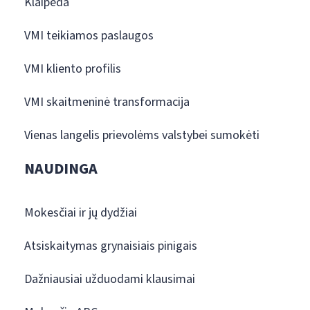
Klaipėda
VMI teikiamos paslaugos
VMI kliento profilis
VMI skaitmeninė transformacija
Vienas langelis prievolėms valstybei sumokėti
NAUDINGA
Mokesčiai ir jų dydžiai
Atsiskaitymas grynaisiais pinigais
Dažniausiai užduodami klausimai