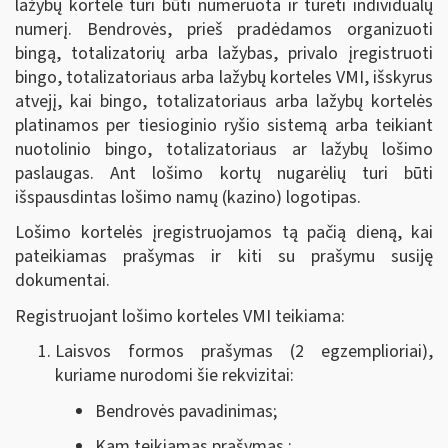
lažybų kortelė turi būti numeruota ir turėti individualų
numerį. Bendrovės, prieš pradėdamos organizuoti
bingą, totalizatorių arba lažybas, privalo įregistruoti
bingo, totalizatoriaus arba lažybų korteles VMI, išskyrus
atvejį, kai bingo, totalizatoriaus arba lažybų kortelės
platinamos per tiesioginio ryšio sistemą arba teikiant
nuotolinio bingo, totalizatoriaus ar lažybų lošimo
paslaugas. Ant lošimo kortų nugarėlių turi būti
išspausdintas lošimo namų (kazino) logotipas.
Lošimo kortelės įregistruojamos tą pačią dieną, kai
pateikiamas prašymas ir kiti su prašymu susiję
dokumentai.
Registruojant lošimo korteles VMI teikiama:
Laisvos formos prašymas (2 egzemplioriai),
kuriame nurodomi šie rekvizitai:
Bendrovės pavadinimas;
Kam teikiamas prašymas ;