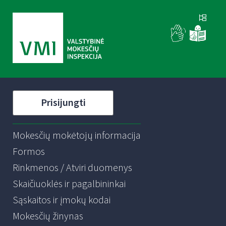
Prisijungti
Mokesčių mokėtojų informacija
Formos
Rinkmenos / Atviri duomenys
Skaičiuoklės ir pagalbininkai
Sąskaitos ir įmokų kodai
Mokesčių žinynas