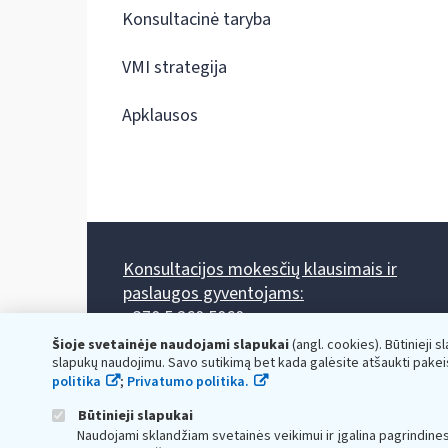
Konsultacinė taryba
VMI strategija
Apklausos
Konsultacijos mokesčių klausimais ir
paslaugos gyventojams:
+370 5 260 5060
Darbo laikas: I-IV 8.00-17.00, V 8.00-15.45.
Šioje svetainėje naudojami slapukai
(angl. cookies). Būtinieji s
Prieššventinę dieną - viena valanda trumpiau.
slapukų naudojimu. Savo sutikimą bet kada galėsite atšaukti pakei
Kiekvieno mėnesio antrą penktadienį 8.00 val. - 12.00 val.
politika
;
Privatumo politika.
Mano VMI
Paklausimas per
Būtinieji slapukai
Naudojami sklandžiam svetainės veikimui ir įgalina pagrindine