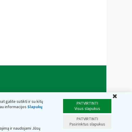
Uždar
t galite sutikti ir su kitų
PATVIRTINTI
iau informacijos
Slapukų
Visus slapukus
PATVIRTINTI
Pasirinktus slapukus
ojimą ir naudojami Jūsų