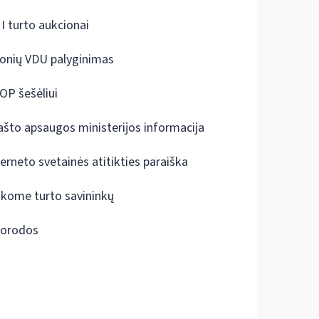
I turto aukcionai
onių VDU palyginimas
OP šešėliui
ašto apsaugos ministerijos informacija
terneto svetainės atitikties paraiška
škome turto savininkų
orodos