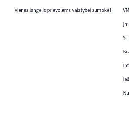
Vienas langelis prievolėms valstybei sumokėti
VM
Įm
ST
Kr
In
Ie
Nu