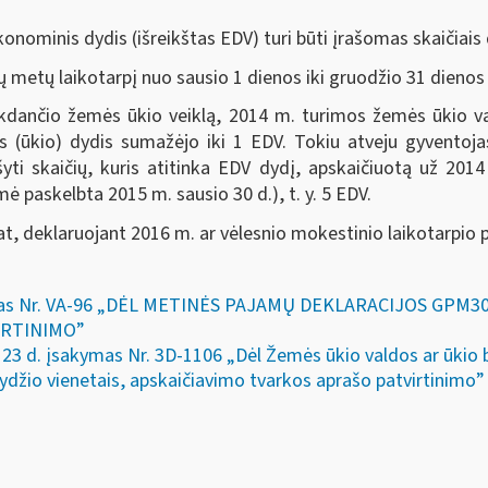
nominis dydis (išreikštas EDV) turi būti įrašomas skaičiais
ų metų laikotarpį nuo sausio 1 dienos iki gruodžio 31 dieno
ykdančio žemės ūkio veiklą, 2014 m. turimos žemės ūkio v
 (ūkio) dydis sumažėjo iki 1 EDV. Tokiu atveju gyventoja
ašyti skaičių, kuris atitinka EDV dydį, apskaičiuotą už 201
mė paskelbta 2015 m. sausio 30 d.), t. y. 5 EDV.
at, deklaruojant 2016 m. ar vėlesnio mokestinio laikotarpio
akymas Nr. VA-96 „DĖL METINĖS PAJAMŲ DEKLARACIJOS GP
IRTINIMO”
23 d. įsakymas Nr. 3D-1106 „Dėl Žemės ūkio valdos ar ūkio b
džio vienetais, apskaičiavimo tvarkos aprašo patvirtinimo”