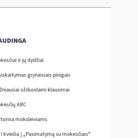
AUDINGA
kesčiai ir jų dydžiai
siskaitymas grynaisiais pinigais
žniausiai užduodami klausimai
kesčių ABC
ktorina moksleiviams
I kviečia į „Pasimatymą su mokesčiais“