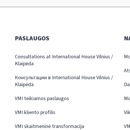
PASLAUGOS
N
Consultations at International House Vilnius /
Mo
Klaipėda
At
Консультации в International House Vilnius /
Klaipėda
Da
VMI teikiamos paslaugos
Mo
VMI kliento profilis
Vi
VMI skaitmeninė transformacija
VM