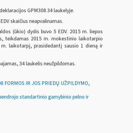
 deklaracijos GPM308 34 laukelyje.
s EDV skaičius neapvalinamas.
aldos (ūkio) dydis buvo 5 EDV. 2015 m. liepos
s, teikdamas 2015 m. mokestinio laikotarpio
4 m. laikotarpį, prasidedantį sausio 1 dieną ir
 pajamas, 34 laukelis neužpildomas.
M308 FORMOS IR JOS PRIEDŲ UŽPILDYMO,
endrojo standartinio gamybinio pelno ir