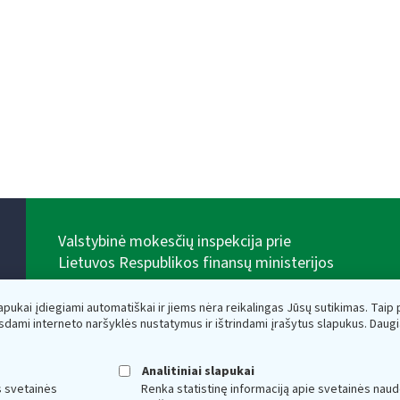
Valstybinė mokesčių inspekcija prie
Lietuvos Respublikos finansų ministerijos
Biudžetinė įstaiga. Juridinio asmens kodas — 188659752,
adresas: Vasario 16-osios g. 14, 01107 Vilnius, Lietuva,
lapukai įdiegiami automatiškai ir jiems nėra reikalingas Jūsų sutikimas. Taip pa
el.paštas:
vmi@vmi.lt
, E. pristatymo dėžutės adresas
sdami interneto naršyklės nustatymus ir ištrindami įrašytus slapukus. Daug
188659752
Duomenys apie Valstybinę mokesčių inspekciją prie
Lietuvos Respublikos finansų ministerijos kaupiami ir
Analitiniai slapukai
saugomi Juridinių asmenų registre
s svetainės
Renka statistinę informaciją apie svetainės naud