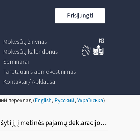
Prisijungti
Mokesčių žinynas
Mokesčių kalendorius
Seminarai
Tarptautinis apmokestinimas
Kontaktai / Apklausa
ний переклад (
English
,
Русский
,
Українська
)
Kaip nuolatinis Lietuvos gyventojas, kurio turimai žemei nustatytas EDV dydis, turi įrašyti jį į metinės pajamų deklaracijos GPM308 formą?