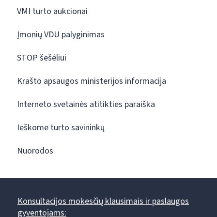
VMI turto aukcionai
Įmonių VDU palyginimas
STOP šešėliui
Krašto apsaugos ministerijos informacija
Interneto svetainės atitikties paraiška
Ieškome turto savininkų
Nuorodos
Konsultacijos mokesčių klausimais ir paslaugos
gyventojams: