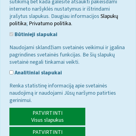
sutikimą bet kada galėsite atšaukti pakeisdami
interneto naršyklės nustatymus ir ištrindami
įrašytus slapukus. Daugiau informacijos
Slapukų
politika
;
Privatumo politika.
Būtinieji slapukai
Naudojami sklandžiam svetainės veikimui ir įgalina
pagrindines svetainės funkcijas. Be šių slapukų
svetainė negali tinkamai veikti.
Analitiniai slapukai
Renka statistinę informaciją apie svetainės
naudojimą ir naudojami Jūsų naršymo patirties
gerinimui.
PATVIRTINTI
Visus slapukus
PATVIRTINTI