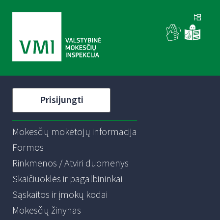
Prisijungti
Mokesčių mokėtojų informacija
Formos
Rinkmenos / Atviri duomenys
Skaičiuoklės ir pagalbininkai
Sąskaitos ir įmokų kodai
Mokesčių žinynas