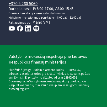
+370 5 260 5060
Darbo laikas: I-IV 8.00-17.00, V 8.00-15.45.
Prieššventinę dieną - viena valanda trumpiau.
Kiekvieno mėnesio antrą penktadienį 8.00 val. - 12.00 val.
Mano VMI
Paklausimas per
Valstybinė mokesčių inspekcija prie Lietuvos
Respublikos finansų ministerijos
Biudžetinė įstaiga. Juridinio asmens kodas — 188659752,
adresas: Vasario 16-osios g. 14, 01107 Vilnius, Lietuva, el.paštas:
vmi@vmi.lt
, E. pristatymo dėžutės adresas 188659752
Duomenys apie Valstybinę mokesčių inspekciją prie Lietuvos
Respublikos finansų ministerijos kaupiami ir saugomi Juridinių
asmenų registre