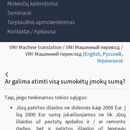
Mokesčių kalendorius
Seminarai
Tarptautinis apmokestinimas
Kontaktai / Apklausa
VMI Machine translation / VMI Машинный перевод /
VMI Машинний переклад (
English
,
Русский
,
Українська
)
Ar galima atimti visą sumokėtų įmokų sumą?
Taip, jeigu tenkinamos tokios sąlygos:
Jūsų patirtos išlaidos ne didesnės kaip 2000 Eur. Į
šią 2000 Eur sumą įskaičiuojamos ne tik Jūsų
išlaidos už pastatų apdailos ir / ar remonto
darbus, bet ir patirtos išlaidos už lengvųjų