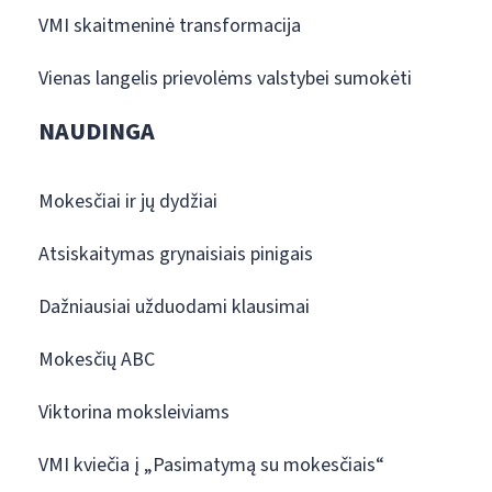
VMI skaitmeninė transformacija
Vienas langelis prievolėms valstybei sumokėti
NAUDINGA
Mokesčiai ir jų dydžiai
Atsiskaitymas grynaisiais pinigais
Dažniausiai užduodami klausimai
Mokesčių ABC
Viktorina moksleiviams
VMI kviečia į „Pasimatymą su mokesčiais“