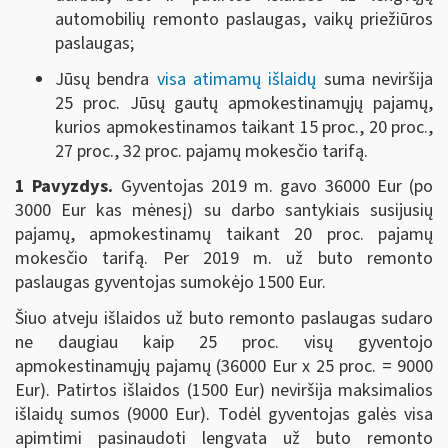
automobilių remonto paslaugas, vaikų priežiūros
paslaugas;
Jūsų bendra
visa atimamų išlaidų
suma neviršija
25 proc. Jūsų gautų apmokestinamųjų pajamų,
kurios apmokestinamos taikant 15 proc., 20 proc.,
27 proc., 32 proc. pajamų mokesčio tarifą.
1 Pavyzdys.
Gyventojas 2019 m. gavo 36000 Eur (po
3000 Eur kas mėnesį) su darbo santykiais susijusių
pajamų, apmokestinamų taikant 20 proc. pajamų
mokesčio tarifą. Per 2019 m. už buto remonto
paslaugas gyventojas sumokėjo 1500 Eur.
Šiuo atveju išlaidos už buto remonto paslaugas sudaro
ne daugiau kaip 25 proc. visų gyventojo
apmokestinamųjų pajamų (36000 Eur x 25 proc. = 9000
Eur). Patirtos išlaidos (1500 Eur) neviršija maksimalios
išlaidų sumos (9000 Eur). Todėl gyventojas galės visa
apimtimi pasinaudoti lengvata už buto remonto