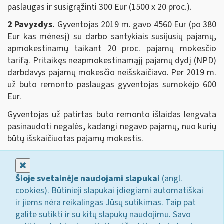
paslaugas ir susigrąžinti 300 Eur (1500 x 20 proc.).
2 Pavyzdys.
Gyventojas 2019 m. gavo 4560 Eur (po 380
Eur kas mėnesį) su darbo santykiais susijusių pajamų,
apmokestinamų taikant 20 proc. pajamų mokesčio
tarifą. Pritaikęs neapmokestinamąjį pajamų dydį (NPD)
darbdavys pajamų mokesčio neišskaičiavo. Per 2019 m.
už buto remonto paslaugas gyventojas sumokėjo 600
Eur.
Gyventojas už patirtas buto remonto išlaidas lengvata
pasinaudoti negalės, kadangi negavo pajamų, nuo kurių
būtų išskaičiuotas pajamų mokestis.
Uždaryti
Šioje svetainėje naudojami slapukai
(angl.
cookies). Būtinieji slapukai įdiegiami automatiškai
ir jiems nėra reikalingas Jūsų sutikimas. Taip pat
galite sutikti ir su kitų slapukų naudojimu. Savo