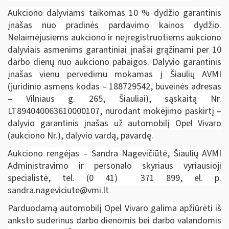
Aukciono dalyviams taikomas 10 % dydžio garantinis
įnašas nuo pradinės pardavimo kainos dydžio.
Nelaimėjusiems aukciono ir neįregistruotiems aukciono
dalyviais asmenims garantiniai įnašai grąžinami per 10
darbo dienų nuo aukciono pabaigos. Dalyvio garantinis
įnašas vienu pervedimu mokamas į Šiaulių AVMI
(juridinio asmens kodas – 188729542, buveinės adresas
– Vilniaus g. 265, Šiauliai), sąskaitą Nr.
LT894040063610000107, nurodant mokėjimo paskirtį –
dalyvio garantinis įnašas už automobilį Opel Vivaro
(aukciono Nr.), dalyvio vardą, pavardę.
Aukciono rengėjas – Sandra Nagevičiūtė, Šiaulių AVMI
Administravimo ir personalo skyriaus vyriausioji
specialistė, tel. (0 41) 371 899, el. p.
sandra.nageviciute@vmi.lt
Parduodamą automobilį Opel Vivaro galima apžiūrėti iš
anksto suderinus darbo dienomis bei darbo valandomis