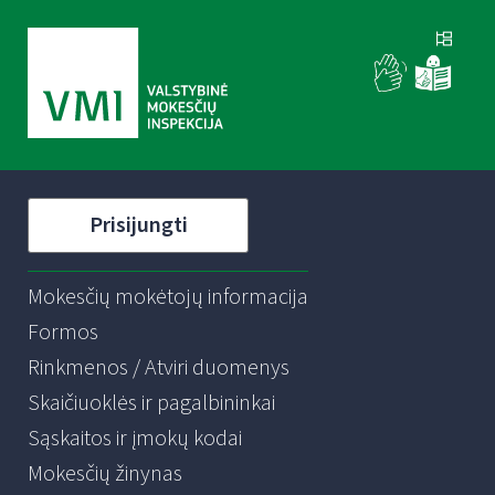
Prisijungti
Mokesčių mokėtojų informacija
Formos
Rinkmenos / Atviri duomenys
Skaičiuoklės ir pagalbininkai
Sąskaitos ir įmokų kodai
Mokesčių žinynas