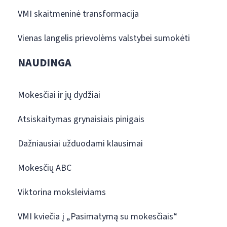
VMI skaitmeninė transformacija
Vienas langelis prievolėms valstybei sumokėti
NAUDINGA
Mokesčiai ir jų dydžiai
Atsiskaitymas grynaisiais pinigais
Dažniausiai užduodami klausimai
Mokesčių ABC
Viktorina moksleiviams
VMI kviečia į „Pasimatymą su mokesčiais“