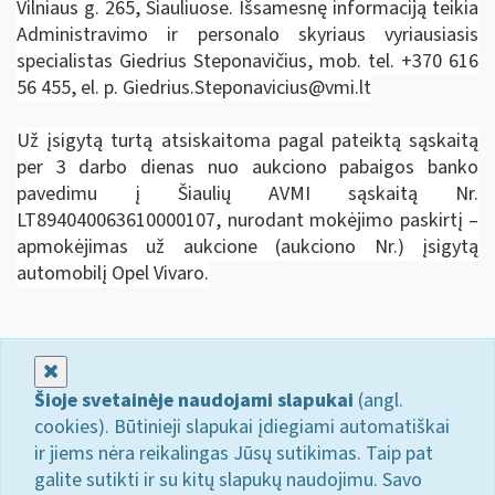
Vilniaus g. 265, Šiauliuose. Išsamesnę informaciją teikia
Administravimo ir personalo skyriaus vyriausiasis
specialistas Giedrius Steponavičius, mob. tel. +370 616
56 455, el. p.
Giedrius.Steponavicius@vmi.lt
Už įsigytą turtą atsiskaitoma pagal pateiktą sąskaitą
per 3 darbo dienas nuo aukciono pabaigos banko
pavedimu į Šiaulių AVMI sąskaitą Nr.
LT894040063610000107, nurodant mokėjimo paskirtį –
apmokėjimas už aukcione (aukciono Nr.) įsigytą
automobilį Opel Vivaro.
Uždaryti
Šioje svetainėje naudojami slapukai
(angl.
cookies). Būtinieji slapukai įdiegiami automatiškai
ir jiems nėra reikalingas Jūsų sutikimas. Taip pat
galite sutikti ir su kitų slapukų naudojimu. Savo