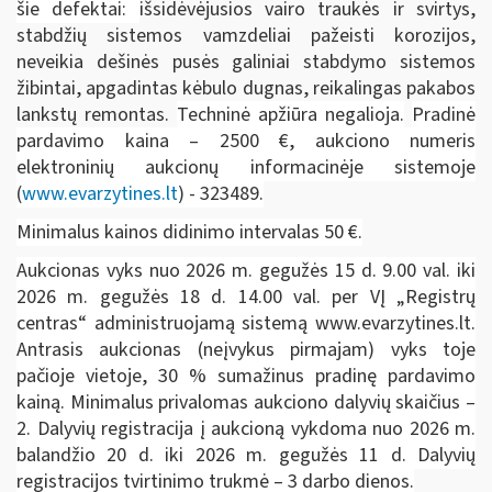
šie defektai:
išsidėvėjusios vairo traukės ir svirtys,
stabdžių sistemos vamzdeliai pažeisti korozijos,
neveikia dešinės pusės galiniai stabdymo sistemos
žibintai, apgadintas kėbulo dugnas, reikalingas pakabos
lankstų remontas.
Techninė apžiūra negalioja.
Pradinė
pardavimo kaina – 2500
€, aukciono numeris
elektroninių aukcionų informacinėje sistemoje
(
www.evarzytines.lt
) - 323489.
Minimalus kainos didinimo intervalas 50 €.
Aukcionas vyks nuo 2026 m. gegužės 15 d. 9.00 val. iki
2026 m. gegužės 18 d. 14.00 val. per VĮ „Registrų
centras“ administruojamą sistemą www.evarzytines.lt.
Antrasis aukcionas (neįvykus pirmajam) vyks toje
pačioje vietoje, 30 % sumažinus pradinę pardavimo
kainą. Minimalus
privalomas aukciono dalyvių skaičius –
2. Dalyvių registracija į aukcioną vykdoma nuo 2026 m.
balandžio 20 d. iki 2026 m. gegužės 11 d. Dalyvių
registracijos tvirtinimo trukmė – 3 darbo dienos.