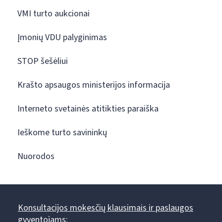
VMI turto aukcionai
Įmonių VDU palyginimas
STOP šešėliui
Krašto apsaugos ministerijos informacija
Interneto svetainės atitikties paraiška
Ieškome turto savininkų
Nuorodos
Konsultacijos mokesčių klausimais ir paslaugos
gyventojams: