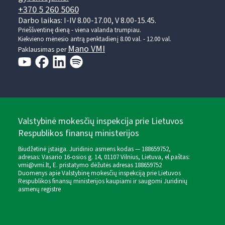
+370 5 260 5060
Darbo laikas: I-IV 8.00-17.00, V 8.00-15.45.
Prieššventinę dieną - viena valanda trumpiau.
Kiekvieno mėnesio antrą penktadienį 8.00 val. - 12.00 val.
Mano VMI
Paklausimas per
Valstybinė mokesčių inspekcija prie Lietuvos
Respublikos finansų ministerijos
Biudžetinė įstaiga. Juridinio asmens kodas — 188659752,
adresas: Vasario 16-osios g. 14, 01107 Vilnius, Lietuva, el.paštas:
vmi@vmi.lt
, E. pristatymo dėžutės adresas 188659752
Duomenys apie Valstybinę mokesčių inspekciją prie Lietuvos
Respublikos finansų ministerijos kaupiami ir saugomi Juridinių
asmenų registre