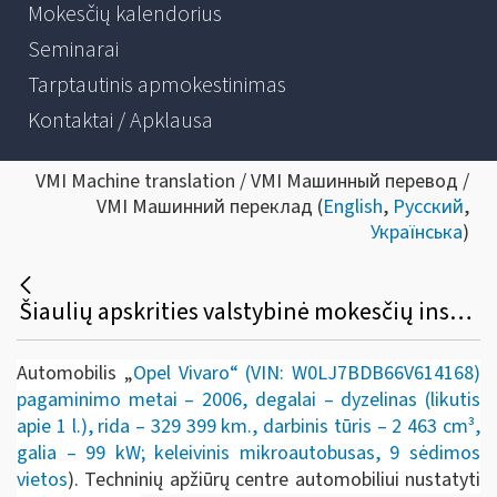
Mokesčių kalendorius
Seminarai
Tarptautinis apmokestinimas
Kontaktai / Apklausa
VMI Machine translation / VMI Машинный перевод /
VMI Машинний переклад (
English
,
Русский
,
Українська
)
Šiaulių apskrities valstybinė mokesčių inspekcija (toliau — Šiaulių AVMI) skelbia automobilio pardavimą viešame prekių aukcione:
Automobilis „
Opel Vivaro“ (VIN: W0LJ7BDB66V614168)
pagaminimo metai – 2006, degalai – dyzelinas (likutis
apie 1 l.), rida – 329 399 km., darbinis tūris – 2 463 cm³,
galia – 99 kW; keleivinis mikroautobusas, 9 sėdimos
vietos
). Techninių apžiūrų centre automobiliui nustatyti