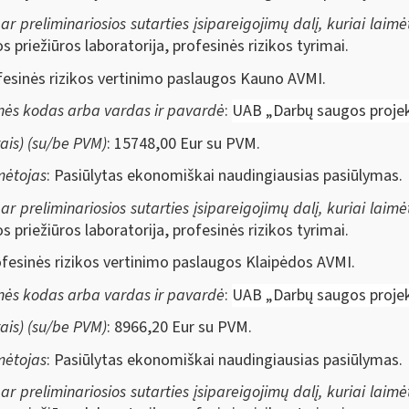
ar preliminariosios sutarties įsipareigojimų dalį, kuriai laim
 priežiūros laboratorija, profesinės rizikos tyrimai.
fesinės rizikos vertinimo paslaugos Kauno AVMI.
nės kodas arba vardas ir pavardė
:
UAB „Darbų saugos projek
ais) (su/be PVM)
: 15748,00 Eur su PVM.
imėtojas
: Pasiūlytas ekonomiškai naudingiausias pasiūlymas.
ar preliminariosios sutarties įsipareigojimų dalį, kuriai laim
 priežiūros laboratorija, profesinės rizikos tyrimai.
fesinės rizikos vertinimo paslaugos Klaipėdos AVMI.
nės kodas arba vardas ir pavardė
:
UAB „Darbų saugos projek
ais) (su/be PVM)
: 8966,20 Eur su PVM.
imėtojas
: Pasiūlytas ekonomiškai naudingiausias pasiūlymas.
ar preliminariosios sutarties įsipareigojimų dalį, kuriai laim