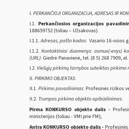
I.
PERKANČIOJI ORGANIZACIJA, ADRESAS IR KO
I.1.
Perkančiosios organizacijos pavadin
188659752 (toliau – Užsakovas).
I.1.1.
Adresas, pašto kodas
: Vasario 16-osios g.
I.1.2.
Kontaktiniai duomenys: asmuo(-enys) kont
(URL)
: Giedrė Panavienė, tel. (8 5) 268 7909, el
I.2.
Viešųjų pirkimų tarnybos suteiktas pirkimo
II.
PIRKIMO OBJEKTAS
:
II.1.
Pirkimo pavadinimas
: Profesinės rizikos 
II.2.
Trumpas pirkimo objekto apibūdinimas
:
Pirma KONKURSO objekto dalis -
Profesi
ministerijos (toliau - VMI prie FM);
Antra KONKURSO objekto dalis -
Profesinės 