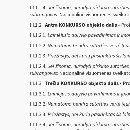
III.1.1.4.
Jei žinoma, nurodyti pirkimo sutarties 
subrangovus
: Nacionalinė visuomenės sveikatos
III.1.2.
Antra KONKURSO objekto dalis -
Pro
III.1.2.1.
Laimėjusio dalyvio pavadinimas ir įmo
III.1.2.2.
Numatoma bendra sutarties vertė (eur
III.1.2.3.
Priežastys, dėl kurių pasirinktas šis la
III.1.2.4.
Jei žinoma, nurodyti pirkimo sutarties 
subrangovus
: Nacionalinė visuomenės sveikatos
III.1.3.
Trečia KONKURSO objekto dalis -
Pro
III.1.3.1.
Laimėjusio dalyvio pavadinimas ir įmo
III.1.3.2.
Numatoma bendra sutarties vertė (eur
III.1.3.3.
Priežastys, dėl kurių pasirinktas šis la
III.1.3.4.
Jei žinoma, nurodyti pirkimo sutarties 