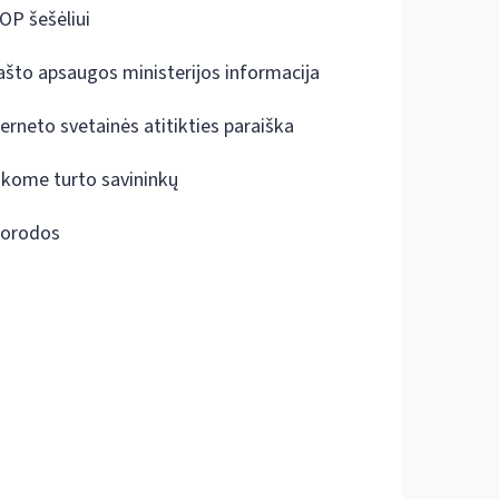
OP šešėliui
ašto apsaugos ministerijos informacija
terneto svetainės atitikties paraiška
škome turto savininkų
orodos