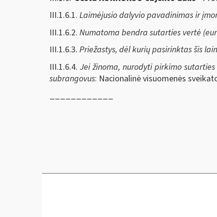
III.1.6.1.
Laimėjusio dalyvio pavadinimas ir įmo
III.1.6.2.
Numatoma bendra sutarties vertė (eur
III.1.6.3.
Priežastys, dėl kurių pasirinktas šis la
III.1.6.4.
Jei žinoma, nurodyti pirkimo sutarties 
subrangovus
: Nacionalinė visuomenės sveikatos
____________