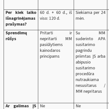
Per kiek laiko
60 d. + 60 d., iš
Siekiama per 24
išnagrinėjamas
viso: 120 d.
mėn.
prašymas?
Sprendimų
Pritarti ir
Su MM
rūšys
nepritarti MM
suderinto APA
pasiūlytiems
susitarimo
kainodaros
pagrindu
principams
priimtas ĮS arba
abipusio
susitarimo
procedūra
nutraukiama
nesusitarus /
MM nepritarus
Ar galimas ĮS
Ne
Ne