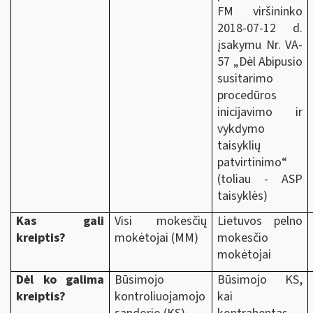
FM viršininko
2018-07-12 d.
įsakymu Nr. VA-
57 „Dėl Abipusio
susitarimo
procedūros
inicijavimo ir
vykdymo
taisyklių
patvirtinimo“
(toliau - ASP
taisyklės)
Kas gali
Visi mokesčių
Lietuvos pelno
kreiptis?
mokėtojai (MM)
mokesčio
mokėtojai
Dėl ko galima
Būsimojo
Būsimojo KS,
kreiptis?
kontroliuojamojo
kai