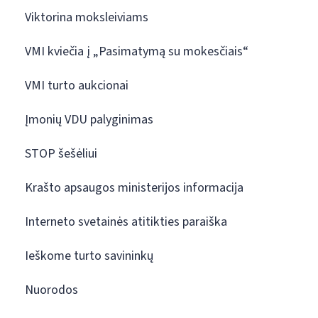
Viktorina moksleiviams
VMI kviečia į „Pasimatymą su mokesčiais“
VMI turto aukcionai
Įmonių VDU palyginimas
STOP šešėliui
Krašto apsaugos ministerijos informacija
Interneto svetainės atitikties paraiška
Ieškome turto savininkų
Nuorodos