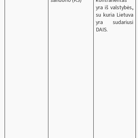
sandorio (KS)
kontrahentas
yra iš valstybės,
su kuria Lietuva
yra sudariusi
DAIS.