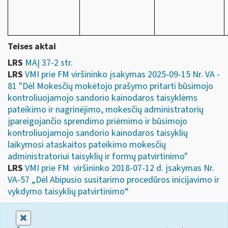
Teises aktai
LRS
MAĮ 37-2 str.
LRS
VMI prie FM viršininko įsakymas 2025-09-15 Nr. VA -
81 "Dėl Mokesčių mokėtojo prašymo pritarti būsimojo
kontroliuojamojo sandorio kainodaros taisyklėms
pateikimo ir nagrinėjimo, mokesčių administratorių
įpareigojančio sprendimo priėmimo ir būsimojo
kontroliuojamojo sandorio kainodaros taisyklių
laikymosi ataskaitos pateikimo mokesčių
administratoriui taisyklių ir formų patvirtinimo"
LRS
VMI prie FM viršininko 2018-07-12 d. įsakymas Nr.
VA-57 „Dėl Abipusio susitarimo procedūros inicijavimo ir
vykdymo taisyklių patvirtinimo“
Uždaryti