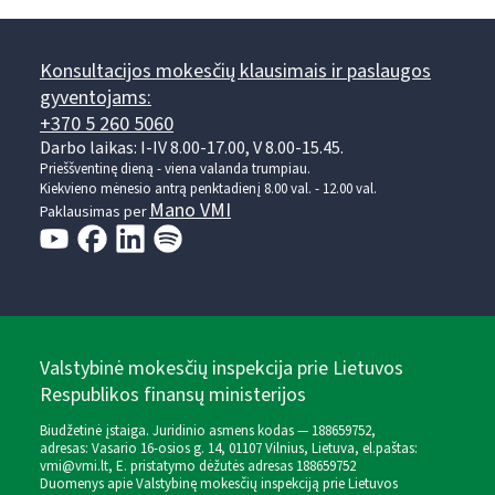
Konsultacijos mokesčių klausimais ir paslaugos
gyventojams:
+370 5 260 5060
Darbo laikas: I-IV 8.00-17.00, V 8.00-15.45.
Prieššventinę dieną - viena valanda trumpiau.
Kiekvieno mėnesio antrą penktadienį 8.00 val. - 12.00 val.
Mano VMI
Paklausimas per
Valstybinė mokesčių inspekcija prie Lietuvos
Respublikos finansų ministerijos
Biudžetinė įstaiga. Juridinio asmens kodas — 188659752,
adresas: Vasario 16-osios g. 14, 01107 Vilnius, Lietuva, el.paštas:
vmi@vmi.lt
, E. pristatymo dėžutės adresas 188659752
Duomenys apie Valstybinę mokesčių inspekciją prie Lietuvos