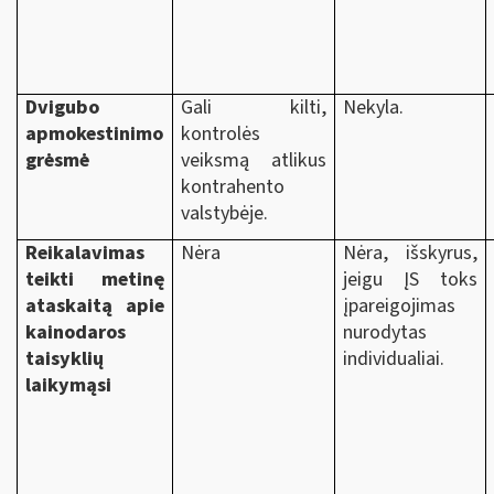
Dvigubo
Gali kilti,
Nekyla.
apmokestinimo
kontrolės
grėsmė
veiksmą atlikus
kontrahento
valstybėje.
Reikalavimas
Nėra
Nėra, išskyrus,
teikti metinę
jeigu ĮS toks
ataskaitą apie
įpareigojimas
kainodaros
nurodytas
taisyklių
individualiai.
laikymąsi