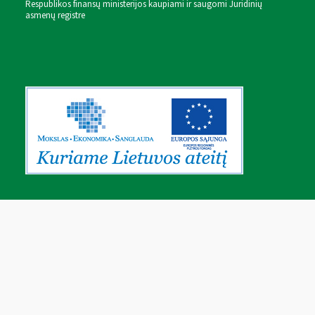
Respublikos finansų ministerijos kaupiami ir saugomi Juridinių
asmenų registre