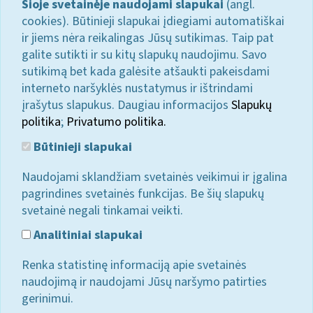
Šioje svetainėje naudojami slapukai
(angl.
cookies). Būtinieji slapukai įdiegiami automatiškai
ir jiems nėra reikalingas Jūsų sutikimas. Taip pat
galite sutikti ir su kitų slapukų naudojimu. Savo
sutikimą bet kada galėsite atšaukti pakeisdami
interneto naršyklės nustatymus ir ištrindami
įrašytus slapukus. Daugiau informacijos
Slapukų
politika
;
Privatumo politika.
Būtinieji slapukai
Naudojami sklandžiam svetainės veikimui ir įgalina
pagrindines svetainės funkcijas. Be šių slapukų
svetainė negali tinkamai veikti.
Analitiniai slapukai
Renka statistinę informaciją apie svetainės
naudojimą ir naudojami Jūsų naršymo patirties
gerinimui.