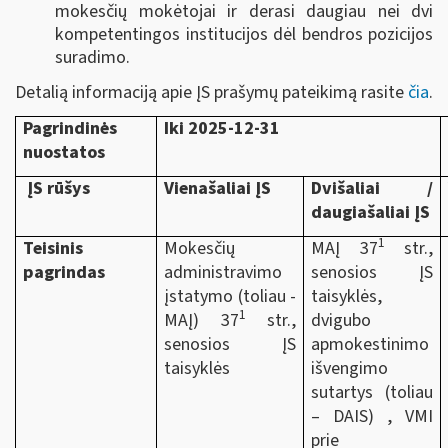
mokesčių mokėtojai ir derasi daugiau nei dvi
kompetentingos institucijos dėl bendros pozicijos
suradimo.
Detalią informaciją apie ĮS prašymų pateikimą rasite
čia
.
Pagrindinės
Iki 2025-12-31
nuostatos
ĮS rūšys
Vienašaliai ĮS
Dvišaliai /
daugiašaliai ĮS
1
Teisinis
Mokesčių
MAĮ 37
str.,
pagrindas
administravimo
senosios ĮS
įstatymo (toliau -
taisyklės,
1
MAĮ) 37
str.,
dvigubo
senosios ĮS
apmokestinimo
taisyklės
išvengimo
sutartys (toliau
– DAIS) , VMI
prie