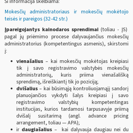
Ši informacija skelbiama:
Mokesčių administratoriaus ir mokesčių mokėtojo
teisės ir pareigos (32-42 str.)
Įpareigojantys kainodaros sprendimai
(toliau - ĮS)
pagal jų priėmimo procese dalyvaujančius mokesčių
administratorius (kompetentingus asmenis), skirstomi
į:
vienašalius
– kai mokesčių mokėtojas kreipiasi
tik į savo registravimo valstybės mokesčių
administratorių, kuris priima vienašališką
sprendimą, išreiškiantį tik jo poziciją;
dvišalius
– kai būsimąją kontroliuojamąjį sandorį
planuojančios vykdyti šalys kreipiasi į savo
registravimo valstybių kompetentingas
institucijas, kurios tardamosi tarpusavyje priimą
dvišalį susitarimą (angl. advance pricing
arrangement, toliau — APA);
ir
daugiašalius
– kai dalyvauja daugiau nei du