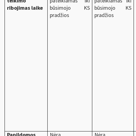
teikimo
pateikiamas iki
pateikiamas iki
ribojimas laike
būsimojo KS
būsimojo KS
pradžios
pradžios
Papildomos
Nėra
Nėra