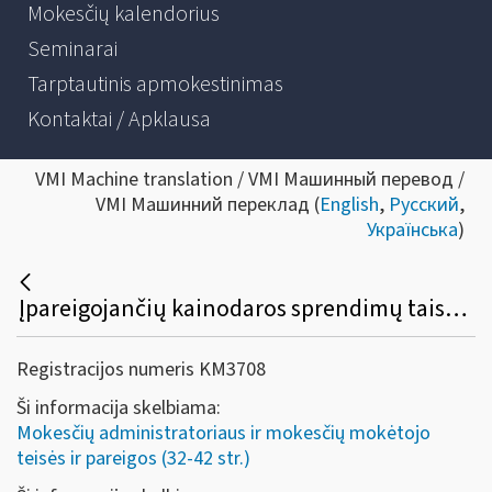
Mokesčių kalendorius
Seminarai
Tarptautinis apmokestinimas
Kontaktai / Apklausa
VMI Machine translation / VMI Машинный перевод /
VMI Машинний переклад (
English
,
Русский
,
Українська
)
Įpareigojančių kainodaros sprendimų taisyklių taikymas nuo 2026-01-01
Registracijos numeris KM3708
Ši informacija skelbiama:
Mokesčių administratoriaus ir mokesčių mokėtojo
teisės ir pareigos (32-42 str.)