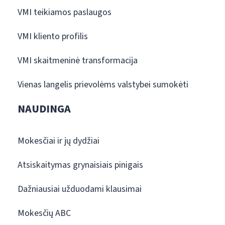
VMI teikiamos paslaugos
VMI kliento profilis
VMI skaitmeninė transformacija
Vienas langelis prievolėms valstybei sumokėti
NAUDINGA
Mokesčiai ir jų dydžiai
Atsiskaitymas grynaisiais pinigais
Dažniausiai užduodami klausimai
Mokesčių ABC