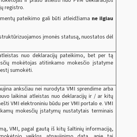
kėtojas ir prašo atleisti nuo PVM deklaracijos
ų registro.
kumentų pateikimo gali būti atleidžiama
ne ilgiau
estruktūrizuojamos įmonės statusą, nuostatos dėl
eistas nuo deklaracijų pateikimo, bet per tą
kesčių mokėtojas atitinkamo mokesčio įstatyme
kestį sumokėti.
aujina anksčiau nei nurodyta VMI sprendime arba
o laikinai atleistas nuo deklaracijų ir / ar kitų
nešti VMI elektroniniu būdu per VMI portalo e. VMI
inkamų mokesčių įstatymų nustatytais terminais
, VMI, pagal gautą iš kitų šaltinių informaciją,
mokėtojo veiklos atnaujinimo datą, apie tai