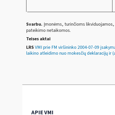
Svarbu.
Įmonėms, turinčioms likviduojamos, 
pateikimo netaikomos.
Teises aktai
LRS
VMI prie FM viršininko 2004-07-09 įsakym
laikino atleidimo nuo mokesčių deklaracijų ir 
APIE VMI