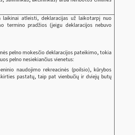
ikinai atleisti, deklaracijas už laikotarpį nuo
mo termino pradžios (jeigu deklaracijos nebuvo
tinės pelno mokesčio deklaracijos pateikimo, tokia
iuos pelno nesiekiančius vienetus:
ninio naudojimo rekreacinės (poilsio), kūrybos
kirties pastatų, taip pat vienbučių ir dviejų butų