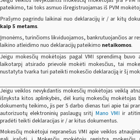
Jeigu veiklos nevykdantis mokesčių mokėtojas yra PVM mo
pateikimo, tai toks asmuo išregistruojamas iš PVM mokėtoj
Prašymo pagrindu laikinai nuo deklaracijų ir / ar kitų do
kaip 5 metams
.
Įmonėms, turinčioms likviduojamos, bankrutuojančios ar r
laikino atleidimo nuo deklaracijų pateikimo
netaikomos
.
Jeigu mokesčių mokėtojas pagal VMI sprendimą buvo atl
laikotarpį atsirado prievolė mokėti mokesčius, tai mo
nustatyta tvarka turi pateikti mokesčio deklaraciją ir šį mo
Jeigu veiklos nevykdantis mokesčių mokėtojas veiklą atn
išnyksta kitos aplinkybės, dėl kurių mokesčių mokėtojas buv
dokumentų teikimo, jis per 5 darbo dienas turi apie tai pra
autorizuotų elektroninių paslaugų sritį
Mano VMI
ir atit
pradėti teikti deklaracijas ir / ar kitus dokumentus.
Mokesčių mokėtojui nepranešus VMI apie veiklos atnaujinimą
gali įrašyti į Mokesčių mokėtojų registrą mokesčių 