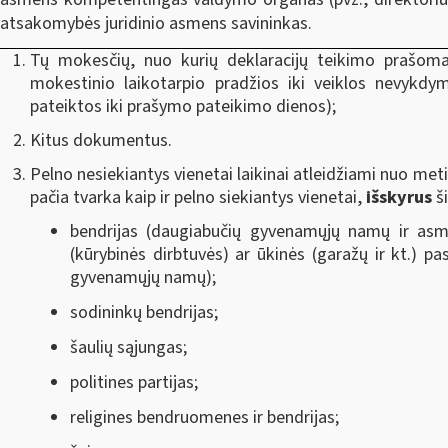
atsakomybės juridinio asmens savininkas.
Tų mokesčių, nuo kurių deklaracijų teikimo prašoma la
mokestinio laikotarpio pradžios iki veiklos nevykdy
pateiktos iki prašymo pateikimo dienos);
Kitus dokumentus.
Pelno nesiekiantys vienetai laikinai atleidžiami nuo me
pačia tvarka kaip ir pelno siekiantys vienetai,
išskyrus
š
bendrijas (daugiabučių gyvenamųjų namų ir asme
(kūrybinės dirbtuvės) ar ūkinės (garažų ir kt.) pas
gyvenamųjų namų);
sodininkų bendrijas;
šaulių sąjungas;
politines partijas;
religines bendruomenes ir bendrijas;