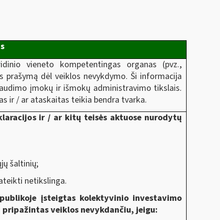
s
idinio vieneto kompetentingas organas (pvz.,
as prašymą dėl veiklos nevykdymo. Ši informacija
raudimo įmokų ir išmokų administravimo tikslais.
 ir / ar ataskaitas teikia bendra tvarka.
laracijos ir / ar kitų teisės aktuose nurodytų
ų šaltinių;
ateikti netikslinga.
ublikoje įsteigtas kolektyvinio investavimo
i pripažintas veiklos nevykdančiu, jeigu: