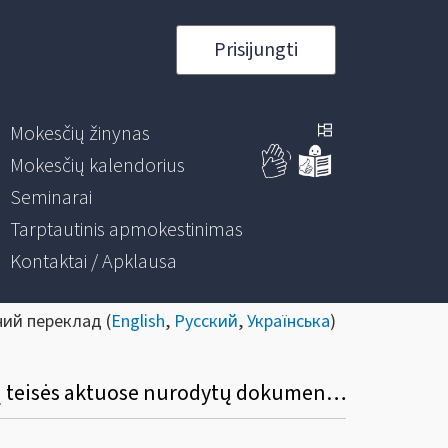
Prisijungti
Mokesčių žinynas
Mokesčių kalendorius
Seminarai
Tarptautinis apmokestinimas
Kontaktai / Apklausa
ний переклад (
English
,
Русский
,
Українська
)
Kokia yra prašymo dėl laikino veiklos nevykdymo ir / ar atleidimo nuo deklaracijų, kitų teisės aktuose nurodytų dokumentų pateikimo tvarka, terminai ir atvejai?