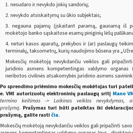
1. nesudaro ir nevykdo jokių sandorių;
2. nevykdo atsiskaitymų su ūkio subjektais;
3. negauna pajamų (įskaitant paramą, gaunamą iš pel
mokėtojo banko sąskaitose esamų piniginių lėšų palūkan
4. neturi kasos aparatų, prekybos ir (ar) paslaugų teiki
terminalų, taksometrų, kurių naudojimo būsena yra „Užre
Mokesčių mokėtoją nevykdančiu veiklos gali pripažint
juridinio asmens kompetentingas valdymo organas (pv
neribotos civilinės atsakomybės juridinio asmens savinink
Po sprendimo priėmimo mokesčių mokėtojas turi pateik
e. VMI autorizuotų elektroninių paslaugų sritį
Mano VM
termino keitimas -> Laikinas veiklos nevykdymas, at
prašymą.
Prašymas turi būti pateiktas iki deklaracij
prašymą, galite rasti
čia.
Mokesčių mokėtoją nevykdančiu veiklos gali pripažinti savo 
asmens kompetentingas valdymo organas (pvz., direktorius, 