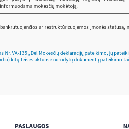
informuodama mokesčių mokėtoją.
bankrutuojančios ar restruktūrizuojamos įmonės statusą, nu
as Nr. VA-135 „Dėl Mokesčių deklaracijų pateikimo, jų pate
(arba) kitų teisės aktuose nurodytų dokumentų pateikimo tais
PASLAUGOS
N