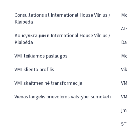
Consultations at International House Vilnius /
Mo
Klaipėda
At
Консультации в International House Vilnius /
Klaipėda
Da
VMI teikiamos paslaugos
Mo
VMI kliento profilis
Vi
VMI skaitmeninė transformacija
VM
Vienas langelis prievolėms valstybei sumokėti
VM
Įm
ST