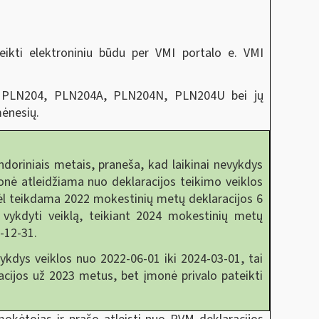
eikti elektroniniu būdu per VMI portalo e. VMI
se PLN204, PLN204A, PLN204N, PLN204U bei jų
mėnesių.
doriniais metais, praneša, kad laikinai nevykdys
onė atleidžiama nuo deklaracijos teikimo veiklos
ėl teikdama 2022 mokestinių metų deklaracijos 6
us vykdyti veiklą, teikiant 2024 mokestinių metų
4-12-31.
ykdys veiklos nuo 2022-06-01 iki 2024-03-01, tai
acijos už 2023 metus, bet įmonė privalo pateikti