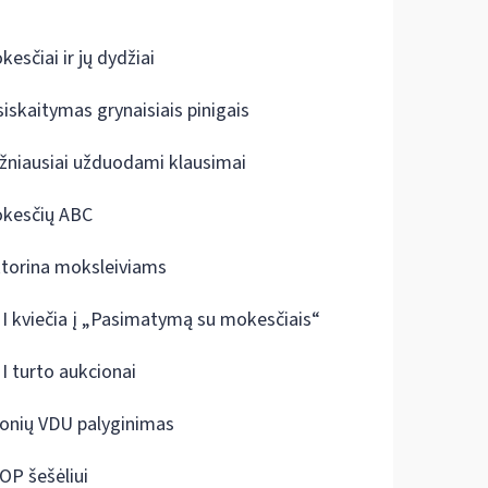
kesčiai ir jų dydžiai
siskaitymas grynaisiais pinigais
žniausiai užduodami klausimai
kesčių ABC
ktorina moksleiviams
I kviečia į „Pasimatymą su mokesčiais“
I turto aukcionai
onių VDU palyginimas
OP šešėliui