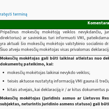
ratęsti terminą
Komentara
Pripažinus mokesčių mokėtoją veiklos nevykdančiu, jur
direktorius) ar savininkas turi informuoti VMI, pateikdam
yra aktuali šio mokesčių mokėtojo valstybinio socialinio d
Šiuo atveju mokesčių mokėtojas visas privalomas deklaracijas
Mokesčių mokėtojas gali būti laikinai atleistas nuo dek
dokumentų pateikimo, kai:
mokesčių mokėtojas laikinai nevykdo veiklos;
teisės aktuose nustatytą informaciją VMI gauna iš trečiųj
kitais atvejais, kai deklaraciją ir / ar kitus dokumentus p
Mokesčių mokėtojas (juridinis asmuo ar Lietuvos Resp
subjektas, neturintis juridinio asmens statuso) gali būt