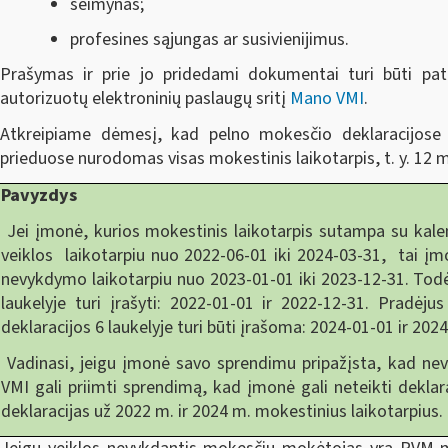
šeimynas;
profesines sąjungas ar susivienijimus.
Prašymas ir prie jo pridedami dokumentai turi būti pat
autorizuotų elektroninių paslaugų sritį
Mano VMI
.
Atkreipiame dėmesį, kad pelno mokesčio deklaracijo
prieduose nurodomas visas mokestinis laikotarpis, t. y. 12 
Pavyzdys
Jei įmonė, kurios mokestinis laikotarpis sutampa su kalen
veiklos laikotarpiu nuo 2022-06-01 iki 2024-03-31, tai įm
nevykdymo laikotarpiu nuo 2023-01-01 iki 2023-12-31. Tod
laukelyje turi įrašyti: 2022-01-01 ir 2022-12-31. Pradėj
deklaracijos 6 laukelyje turi būti įrašoma: 2024-01-01 ir 202
Vadinasi, jeigu įmonė savo sprendimu pripažįsta, kad nev
VMI gali priimti sprendimą, kad įmonė gali neteikti deklar
deklaracijas už 2022 m. ir 2024 m. mokestinius laikotarpius.