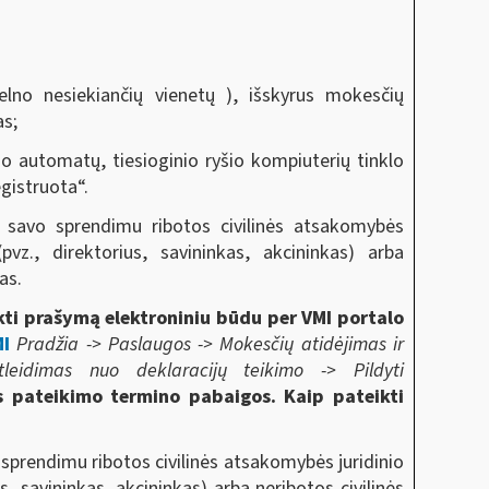
no nesiekiančių vienetų ), išskyrus mokesčių
as;
mo automatų, tiesioginio ryšio kompiuterių tinklo
gistruota“.
i savo sprendimu ribotos civilinės atsakomybės
z., direktorius, savininkas, akcininkas) arba
as.
ti prašymą elektroniniu būdu per VMI portalo
I
Pradžia -> Paslaugos -> Mokesčių atidėjimas ir
leidimas nuo deklaracijų teikimo -> Pildyti
os pateikimo termino pabaigos. Kaip pateikti
sprendimu ribotos civilinės atsakomybės juridinio
savininkas, akcininkas) arba neribotos civilinės