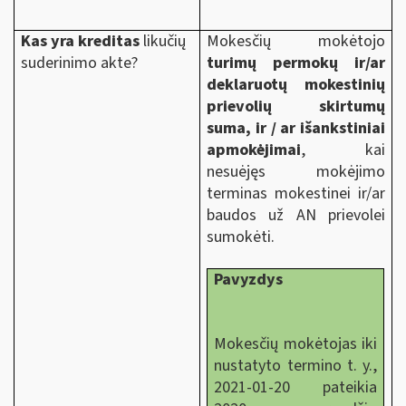
Kas yra kreditas
likučių
Mokesčių mokėtojo
suderinimo akte?
turimų permokų
ir/ar
deklaruotų mokestinių
prievolių skirtumų
suma, ir / ar išankstiniai
apmokėjimai
, kai
nesuėjęs mokėjimo
terminas mokestinei ir/ar
baudos už AN prievolei
sumokėti.
Pavyzdys
Mokesčių mokėtojas iki
nustatyto termino t. y.,
2021-01-20 pateikia