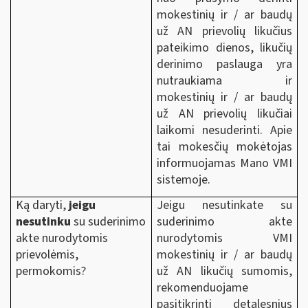
mokestinių ir / ar baudų
už AN prievolių likučius
pateikimo dienos, likučių
derinimo paslauga yra
nutraukiama ir
mokestinių ir / ar baudų
už AN prievolių likučiai
laikomi nesuderinti. Apie
tai mokesčių mokėtojas
informuojamas Mano VMI
sistemoje.
Ką daryti,
jeigu
Jeigu nesutinkate su
nesutinku
su suderinimo
suderinimo akte
akte nurodytomis
nurodytomis VMI
prievolėmis,
mokestinių ir / ar baudų
permokomis?
už AN likučių sumomis,
rekomenduojame
pasitikrinti detalesnius