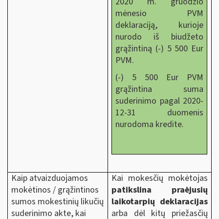
2020 m. gruodžio
mėnesio PVM
deklaraciją, kurioje
nurodo iš biudžeto
grąžintiną (-) 5 500 Eur
PVM.
(-) 5 500 Eur PVM
grąžintina suma
suderinimo pagal 2020-
12-31 duomenis
nurodoma kredite.
Kaip atvaizduojamos
Kai mokesčių mokėtojas
mokėtinos / grąžintinos
patikslina praėjusių
sumos mokestinių likučių
laikotarpių deklaracijas
suderinimo akte, kai
arba dėl kitų priežasčių