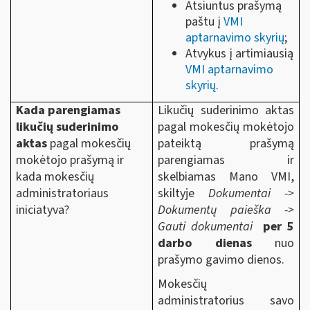
Atsiuntus prašymą
paštu į
VMI
aptarnavimo skyrių
;
Atvykus
į artimiausią
VMI aptarnavimo
skyrių
.
Kada parengiamas
Likučių suderinimo aktas
likučių suderinimo
pagal mokesčių mokėtojo
aktas
pagal mokesčių
pateiktą prašymą
mokėtojo prašymą ir
parengiamas ir
kada mokesčių
skelbiamas Mano VMI,
administratoriaus
skiltyje
Dokumentai ->
iniciatyva?
Dokumentų paieška ->
Gauti dokumentai
per 5
darbo dienas
nuo
prašymo gavimo dienos.
Mokesčių
administratorius savo