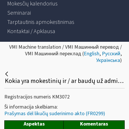
Mokesčių kalendorius
Seminarai
Tarptautinis apmokestinimas
Kontaktai / Apklausa
VMI Machine translation / VMI Машинный перевод /
VMI Машинний переклад (
English
,
Русский
,
Українська
)
Kokia yra mokestinių ir / ar baudų už administracinius nusižengimus prievolių likučių suderinimo tvarka?
Registracijos numeris KM3072
Ši informacija skelbiama:
Prašymas dėl likučių suderinimo akto (FR0299)
Aspektas
Komentaras