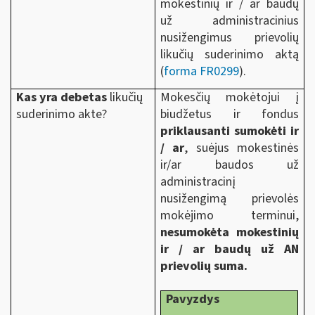
mokestinių ir / ar baudų
už administracinius
nusižengimus prievolių
likučių suderinimo aktą
(
forma FR0299
).
Kas yra debetas
likučių
Mokesčių mokėtojui į
suderinimo akte?
biudžetus ir fondus
priklausanti
sumokėti
ir
/ ar
, suėjus mokestinės
ir/ar baudos už
administracinį
nusižengimą prievolės
mokėjimo terminui,
nesumokėta mokestinių
ir / ar baudų už AN
prievolių suma.
Pavyzdys