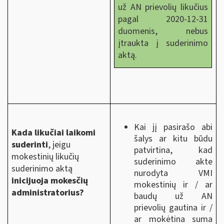
už AN prievolių likučius
pagal 2020-12-31
duomenis, nebus
įtraukta į suderinimo
aktą.
Kai jį pasirašo abi
Kada
likučiai laikomi
šalys ar kitu būdu
suderinti
, jeigu
patvirtina, kad
mokestinių likučių
suderinimo akte
suderinimo aktą
nurodyta VMI
inicijuoja mokesčių
mokestinių ir / ar
administratorius?
baudų už AN
prievolių gautina ir /
ar mokėtina suma