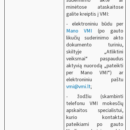
suderinimo akte ar
minėtose ataskaitose
galite kreiptis į VMI:
- elektroniniu būdu per
Mano VMI
(po gauto
likučių suderinimo akto
dokumento turiniu,
skiltyje „Atliktini
veiksmai“ paspaudus
aktyvią nuorodą „pateikti
per Mano VMI“) ar
elektroniniu paštu
vmi@vmi.lt
;
- žodžiu (skambinti
telefonu VMI mokesčių
apskaitos specialistui,
kurio kontaktai
pateikiami po gauto