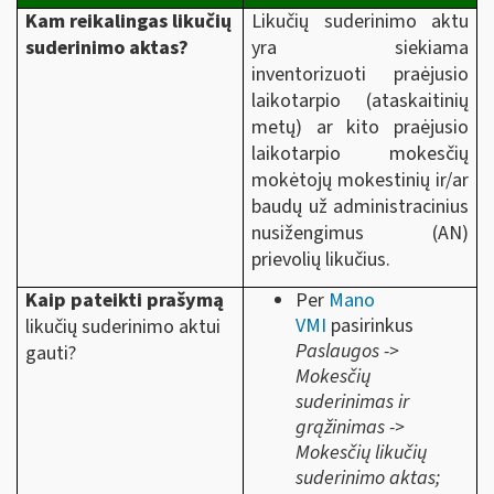
Kam reikalingas likučių
Likučių suderinimo aktu
suderinimo aktas?
yra siekiama
inventorizuoti praėjusio
laikotarpio (ataskaitinių
metų) ar kito praėjusio
laikotarpio mokesčių
mokėtojų mokestinių ir/ar
baudų už administracinius
nusižengimus (AN)
prievolių likučius.
Kaip pateikti prašymą
Per
Mano
VMI
pasirinkus
likučių suderinimo aktui
Paslaugos ->
gauti?
Mokesčių
suderinimas ir
grąžinimas ->
Mokesčių likučių
suderinimo aktas;