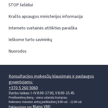
STOP šešėliui
Krašto apsaugos ministerijos informacija
Interneto svetainės atitikties paraiška
Ieškome turto savininkų
Nuorodos
Konsultacijos mokesčių klausimais ir paslaugos
gyventojams:
+370 5 260 5060
Darbo laikas: I-IV 8.00-17.00, V 8.00-15.45.
Prieššventinę dieną - viena valanda trumpiau.
Kiekvieno mėnesio antrą penktadienį 8.00 val. - 12.00 val.
Mano VMI
Paklausimas per