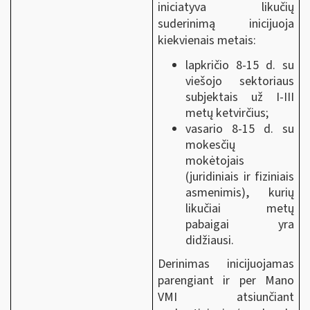
iniciatyva likučių
suderinimą inicijuoja
kiekvienais metais:
lapkričio 8-15 d. su
viešojo sektoriaus
subjektais už I-III
metų ketvirčius;
vasario 8-15 d. su
mokesčių
mokėtojais
(juridiniais ir fiziniais
asmenimis), kurių
likučiai metų
pabaigai yra
didžiausi.
Derinimas inicijuojamas
parengiant ir per Mano
VMI atsiunčiant