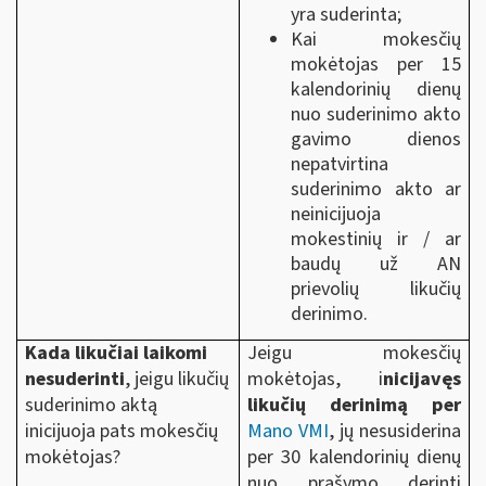
yra suderinta;
Kai mokesčių
mokėtojas per 15
kalendorinių dienų
nuo suderinimo akto
gavimo dienos
nepatvirtina
suderinimo akto ar
neinicijuoja
mokestinių ir / ar
baudų už AN
prievolių likučių
derinimo.
Kada likučiai laikomi
Jeigu mokesčių
nesuderinti
, jeigu likučių
mokėtojas, i
nicijavęs
suderinimo aktą
likučių derinimą per
inicijuoja pats mokesčių
Mano VMI
, jų nesusiderina
mokėtojas?
per 30 kalendorinių dienų
nuo prašymo derinti