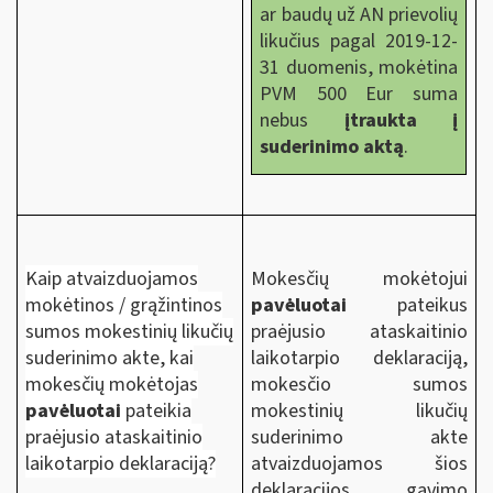
ar baudų už AN prievolių
likučius pagal 2019-12-
31 duomenis, mokėtina
PVM 500 Eur suma
nebus
įtraukta į
suderinimo aktą
.
Kaip atvaizduojamos
Mokesčių mokėtojui
mokėtinos / grąžintinos
pavėluotai
pateikus
sumos mokestinių likučių
praėjusio ataskaitinio
suderinimo akte, kai
laikotarpio deklaraciją,
mokesčių mokėtojas
mokesčio sumos
pavėluotai
pateikia
mokestinių likučių
praėjusio ataskaitinio
suderinimo akte
laikotarpio deklaraciją?
atvaizduojamos šios
deklaracijos gavimo