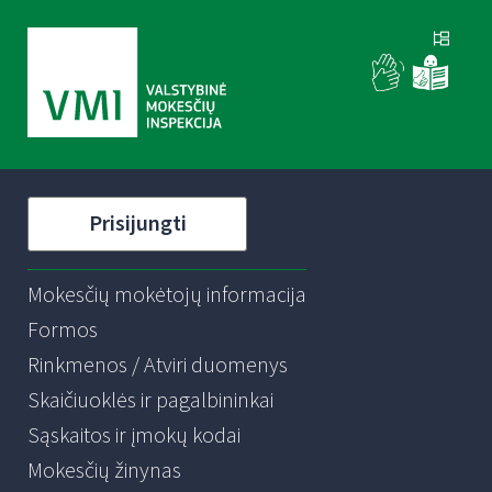
Prisijungti
Mokesčių mokėtojų informacija
Formos
Rinkmenos / Atviri duomenys
Skaičiuoklės ir pagalbininkai
Sąskaitos ir įmokų kodai
Mokesčių žinynas