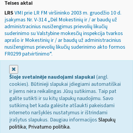
Teises aktai
LRS
VMI prie LR FM viršininko 2003 m. gruodžio 10 d.
įsakymas Nr. V-314 „Dėl Mokestinių ir / ar baudų už
administracinius nusižengimus prievolių likučių
suderinimo su Valstybine mokesčių inspekcija tvarkos
aprašo ir Mokestinių ir / ar baudų už administracinius
nusižengimus prievolių likučių suderinimo akto formos
FR0299 patvirtinimo“.
Uždaryti
Šioje svetainėje naudojami slapukai
(angl.
cookies). Būtinieji slapukai įdiegiami automatiškai
ir jiems nėra reikalingas Jūsų sutikimas. Taip pat
galite sutikti ir su kitų slapukų naudojimu. Savo
sutikimą bet kada galėsite atšaukti pakeisdami
interneto naršyklės nustatymus ir ištrindami
įrašytus slapukus. Daugiau informacijos
Slapukų
politika
;
Privatumo politika.