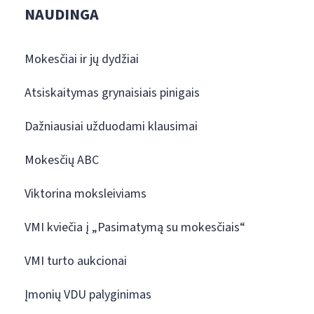
NAUDINGA
Mokesčiai ir jų dydžiai
Atsiskaitymas grynaisiais pinigais
Dažniausiai užduodami klausimai
Mokesčių ABC
Viktorina moksleiviams
VMI kviečia į „Pasimatymą su mokesčiais“
VMI turto aukcionai
Įmonių VDU palyginimas