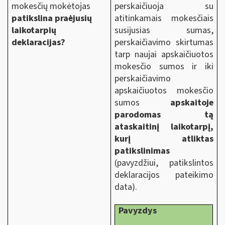
mokesčių mokėtojas
perskaičiuoja su
patikslina praėjusių
atitinkamais mokesčiais
laikotarpių
susijusias sumas,
deklaracijas?
perskaičiavimo skirtumas
tarp naujai apskaičiuotos
mokesčio sumos ir iki
perskaičiavimo
apskaičiuotos mokesčio
sumos
apskaitoje
parodomas tą
ataskaitinį laikotarpį,
kurį atliktas
patikslinimas
(pavyzdžiui, patikslintos
deklaracijos pateikimo
data).
Pavyzdys