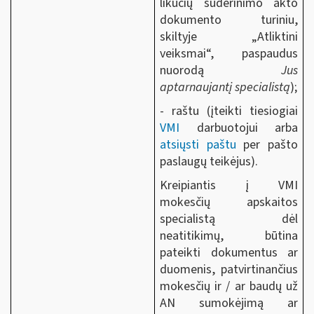
likučių suderinimo akto
dokumento turiniu,
skiltyje „Atliktini
veiksmai“, paspaudus
nuorodą
Jus
aptarnaujantį specialistą
);
- raštu (įteikti tiesiogiai
VMI
darbuotojui arba
atsiųsti paštu
per pašto
paslaugų teikėjus).
Kreipiantis į VMI
mokesčių apskaitos
specialistą dėl
neatitikimų, būtina
pateikti dokumentus ar
duomenis, patvirtinančius
mokesčių ir / ar baudų už
AN sumokėjimą ar