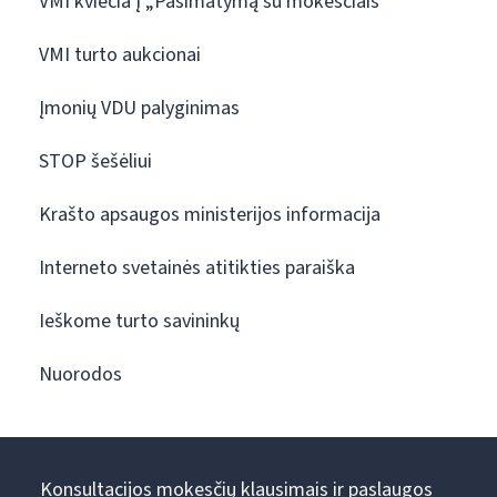
VMI kviečia į „Pasimatymą su mokesčiais“
VMI turto aukcionai
Įmonių VDU palyginimas
STOP šešėliui
Krašto apsaugos ministerijos informacija
Interneto svetainės atitikties paraiška
Ieškome turto savininkų
Nuorodos
Konsultacijos mokesčių klausimais ir paslaugos