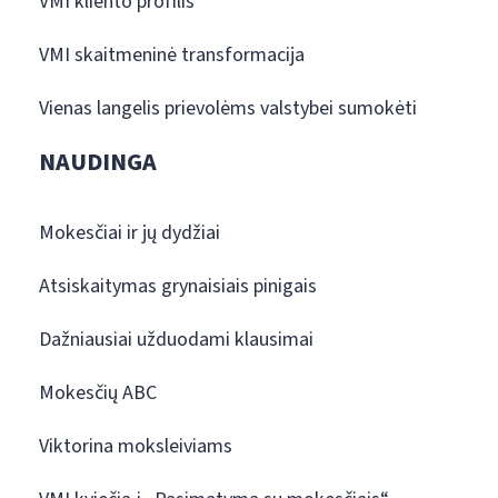
VMI kliento profilis
VMI skaitmeninė transformacija
Vienas langelis prievolėms valstybei sumokėti
NAUDINGA
Mokesčiai ir jų dydžiai
Atsiskaitymas grynaisiais pinigais
Dažniausiai užduodami klausimai
Mokesčių ABC
Viktorina moksleiviams