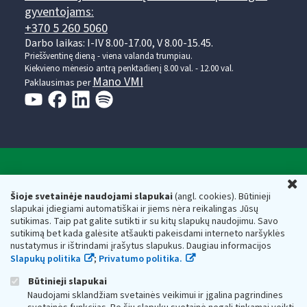
gyventojams:
+370 5 260 5060
Darbo laikas: I-IV 8.00-17.00, V 8.00-15.45.
Prieššventinę dieną - viena valanda trumpiau.
Kiekvieno mėnesio antrą penktadienį 8.00 val. - 12.00 val.
Mano VMI
Paklausimas per
Valstybinė mokesčių inspekcija prie Lietuvos
U
Respublikos finansų ministerijos
Šioje svetainėje naudojami slapukai
(angl. cookies). Būtinieji
slapukai įdiegiami automatiškai ir jiems nėra reikalingas Jūsų
Biudžetinė įstaiga. Juridinio asmens kodas — 188659752,
sutikimas. Taip pat galite sutikti ir su kitų slapukų naudojimu. Savo
adresas: Vasario 16-osios g. 14, 01107 Vilnius, Lietuva, el.paštas:
sutikimą bet kada galėsite atšaukti pakeisdami interneto naršyklės
vmi@vmi.lt
, E. pristatymo dėžutės adresas 188659752
nustatymus ir ištrindami įrašytus slapukus. Daugiau informacijos
Duomenys apie Valstybinę mokesčių inspekciją prie Lietuvos
Slapukų politika
;
Privatumo politika.
Respublikos finansų ministerijos kaupiami ir saugomi Juridinių
asmenų registre
Būtinieji slapukai
Naudojami sklandžiam svetainės veikimui ir įgalina pagrindines