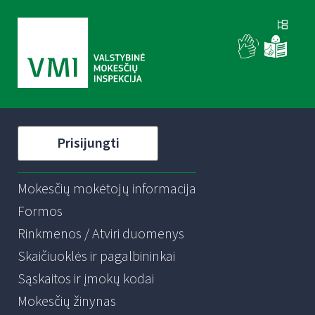
Prisijungti
Mokesčių mokėtojų informacija
Formos
Rinkmenos / Atviri duomenys
Skaičiuoklės ir pagalbininkai
Sąskaitos ir įmokų kodai
Mokesčių žinynas