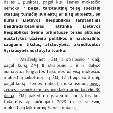
dalies 1 punktas, pagal kurį žemės mokesčio
nemoka ir
pagal tarptautinę teisę specialų
statusą turinčių subjektų ar kitų subjektų, su
kuriais Lietuvos Respublikos tarptautinis
bendradarbiavimas atitinka Lietuvos
Respublikos Seimo priimtuose teisės aktuose
nustatytus užsienio politikos ir nacionalinio
saugumo tikslus, atstovybės, akredituotos
Vyriausybės nustatyta tvarka
.
Atsižvelgiant į ŽMĮ 8 straipsnio 4 dalį,
pagal kurią ŽMĮ 8 straipsnio 1 ir 2 dalyse
numatytos lengvatos taikomos už visą mokesčio
mokestinį laikotarpį ir į ŽMĮ 12 straipsnio 3 dalį,
pagal kurią . žemės mokestį moka asmuo,
buvęs
žemės savininku mokestinio laikotarpio birželio 30
dieną,
ŽMĮ pakeitimo įstatymo nuostatos bus
taikomos apskaičiuojant 2023 m. ir vėlesnių
mokestinių laikotarpių žemės mokestį.