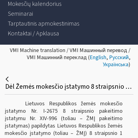
Mokesčių kalendorius
Seminarai
Tarptautinis apmokestinimas
Kontaktai / Apklausa
VMI Machine translation / VMI Машинный перевод /
VMI Машинний переклад (
English
,
Русский
,
Українська
)
Dėl Žemės mokesčio įstatymo 8 straipsnio pakeitimo
Lietuvos Respublikos žemės mokesčio
įstatymo Nr. I-2675 8 straipsnio pakeitimo
įstatymu Nr. XIV-996 (toliau – ŽMĮ pakeitimo
įstatymas) papildytas Lietuvos Respublikos žemės
mokesčio įstatymo (toliau – ŽMĮ) 8 straipsnio 1