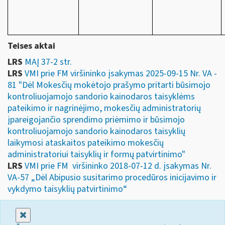
Teises aktai
LRS
MAĮ 37-2 str.
LRS
VMI prie FM viršininko įsakymas 2025-09-15 Nr. VA -
81 "Dėl Mokesčių mokėtojo prašymo pritarti būsimojo
kontroliuojamojo sandorio kainodaros taisyklėms
pateikimo ir nagrinėjimo, mokesčių administratorių
įpareigojančio sprendimo priėmimo ir būsimojo
kontroliuojamojo sandorio kainodaros taisyklių
laikymosi ataskaitos pateikimo mokesčių
administratoriui taisyklių ir formų patvirtinimo"
LRS
VMI prie FM viršininko 2018-07-12 d. įsakymas Nr.
VA-57 „Dėl Abipusio susitarimo procedūros inicijavimo ir
vykdymo taisyklių patvirtinimo“
Uždaryti