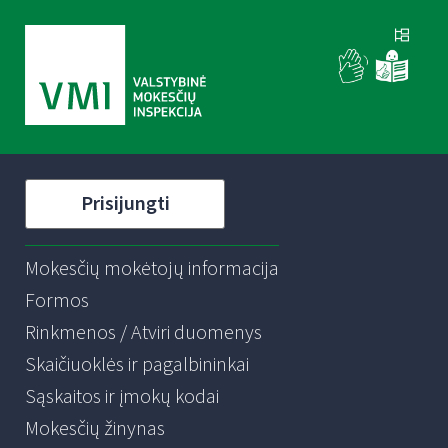
Prisijungti
Mokesčių mokėtojų informacija
Formos
Rinkmenos / Atviri duomenys
Skaičiuoklės ir pagalbininkai
Sąskaitos ir įmokų kodai
Mokesčių žinynas