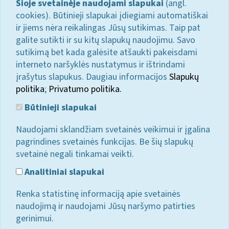
Šioje svetainėje naudojami slapukai
(angl.
cookies). Būtinieji slapukai įdiegiami automatiškai
ir jiems nėra reikalingas Jūsų sutikimas. Taip pat
galite sutikti ir su kitų slapukų naudojimu. Savo
sutikimą bet kada galėsite atšaukti pakeisdami
interneto naršyklės nustatymus ir ištrindami
įrašytus slapukus. Daugiau informacijos
Slapukų
politika
;
Privatumo politika.
Būtinieji slapukai
Naudojami sklandžiam svetainės veikimui ir įgalina
pagrindines svetainės funkcijas. Be šių slapukų
svetainė negali tinkamai veikti.
Analitiniai slapukai
Renka statistinę informaciją apie svetainės
naudojimą ir naudojami Jūsų naršymo patirties
gerinimui.