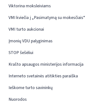
Viktorina moksleiviams
VMI kviečia į „Pasimatymą su mokesčiais“
VMI turto aukcionai
Įmonių VDU palyginimas
STOP šešėliui
Krašto apsaugos ministerijos informacija
Interneto svetainės atitikties paraiška
Ieškome turto savininkų
Nuorodos