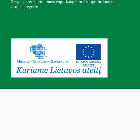
Respublikos finansų ministerijos kaupiami ir saugomi Juridinių
asmenų registre