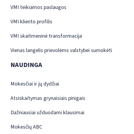
VMI teikiamos paslaugos
VMI kliento profilis
VMI skaitmeninė transformacija
Vienas langelis prievolėms valstybei sumokėti
NAUDINGA
Mokesčiai ir jų dydžiai
Atsiskaitymas grynaisiais pinigais
Dažniausiai užduodami klausimai
Mokesčių ABC