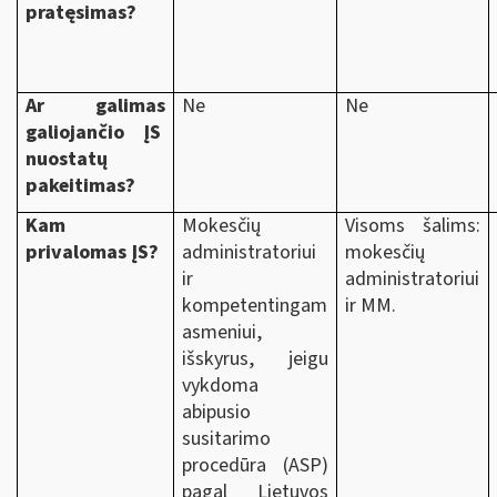
pratęsimas?
Ar galimas
Ne
Ne
galiojančio ĮS
nuostatų
pakeitimas?
Kam
Mokesčių
Visoms šalims:
privalomas ĮS?
administratoriui
mokesčių
ir
administratoriui
kompetentingam
ir MM.
asmeniui,
išskyrus, jeigu
vykdoma
abipusio
susitarimo
procedūra (ASP)
pagal Lietuvos