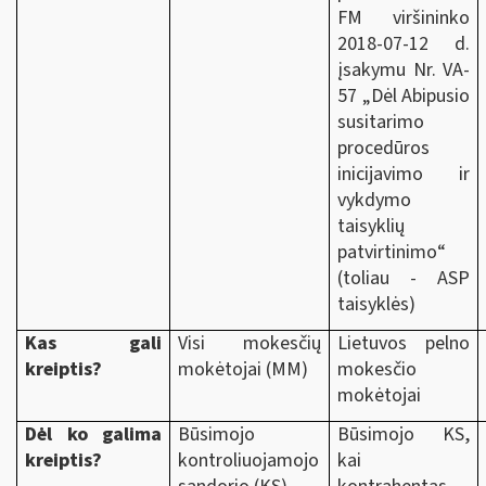
FM viršininko
2018-07-12 d.
įsakymu Nr. VA-
57 „Dėl Abipusio
susitarimo
procedūros
inicijavimo ir
vykdymo
taisyklių
patvirtinimo“
(toliau - ASP
taisyklės)
Kas gali
Visi mokesčių
Lietuvos pelno
kreiptis?
mokėtojai (MM)
mokesčio
mokėtojai
Dėl ko galima
Būsimojo
Būsimojo KS,
kreiptis?
kontroliuojamojo
kai