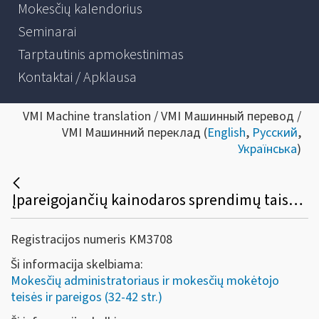
Mokesčių kalendorius
Seminarai
Tarptautinis apmokestinimas
Kontaktai / Apklausa
VMI Machine translation / VMI Машинный перевод /
VMI Машинний переклад (
English
,
Русский
,
Українська
)
Įpareigojančių kainodaros sprendimų taisyklių taikymas nuo 2026-01-01
Registracijos numeris KM3708
Ši informacija skelbiama:
Mokesčių administratoriaus ir mokesčių mokėtojo
teisės ir pareigos (32-42 str.)