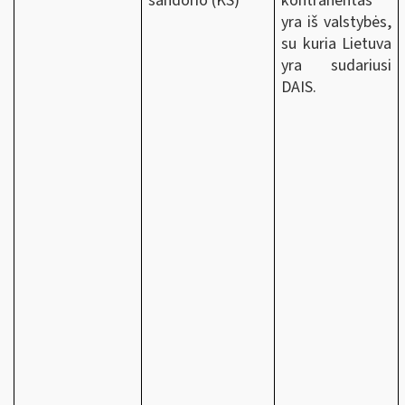
sandorio (KS)
kontrahentas
yra iš valstybės,
su kuria Lietuva
yra sudariusi
DAIS.