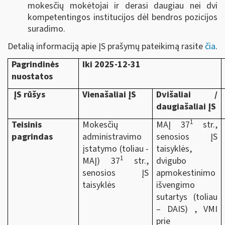
mokesčių mokėtojai ir derasi daugiau nei dvi
kompetentingos institucijos dėl bendros pozicijos
suradimo.
Detalią informaciją apie ĮS prašymų pateikimą rasite
čia
.
Pagrindinės
Iki 2025-12-31
nuostatos
ĮS rūšys
Vienašaliai ĮS
Dvišaliai /
daugiašaliai ĮS
1
Teisinis
Mokesčių
MAĮ 37
str.,
pagrindas
administravimo
senosios ĮS
įstatymo (toliau -
taisyklės,
1
MAĮ) 37
str.,
dvigubo
senosios ĮS
apmokestinimo
taisyklės
išvengimo
sutartys (toliau
– DAIS) , VMI
prie