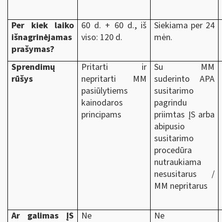
Per kiek laiko
60 d. + 60 d., iš
Siekiama per 24
išnagrinėjamas
viso: 120 d.
mėn.
prašymas?
Sprendimų
Pritarti ir
Su MM
rūšys
nepritarti MM
suderinto APA
pasiūlytiems
susitarimo
kainodaros
pagrindu
principams
priimtas ĮS arba
abipusio
susitarimo
procedūra
nutraukiama
nesusitarus /
MM nepritarus
Ar galimas ĮS
Ne
Ne