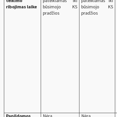
teikimo
pateikiamas iki
pateikiamas iki
ribojimas laike
būsimojo KS
būsimojo KS
pradžios
pradžios
Papildomos
Nėra
Nėra