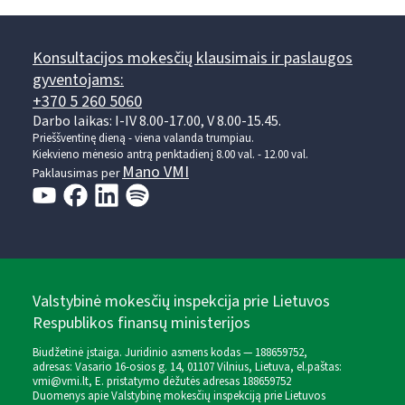
Konsultacijos mokesčių klausimais ir paslaugos
gyventojams:
+370 5 260 5060
Darbo laikas: I-IV 8.00-17.00, V 8.00-15.45.
Prieššventinę dieną - viena valanda trumpiau.
Kiekvieno mėnesio antrą penktadienį 8.00 val. - 12.00 val.
Mano VMI
Paklausimas per
Valstybinė mokesčių inspekcija prie Lietuvos
Respublikos finansų ministerijos
Biudžetinė įstaiga. Juridinio asmens kodas — 188659752,
adresas: Vasario 16-osios g. 14, 01107 Vilnius, Lietuva, el.paštas:
vmi@vmi.lt
, E. pristatymo dėžutės adresas 188659752
Duomenys apie Valstybinę mokesčių inspekciją prie Lietuvos