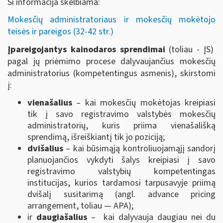
Ši informacija skelbiama:
Mokesčių administratoriaus ir mokesčių mokėtojo
teisės ir pareigos (32-42 str.)
Įpareigojantys kainodaros sprendimai
(toliau - ĮS)
pagal jų priėmimo procese dalyvaujančius mokesčių
administratorius (kompetentingus asmenis), skirstomi
į:
vienašalius
– kai mokesčių mokėtojas kreipiasi
tik į savo registravimo valstybės mokesčių
administratorių, kuris priima vienašališką
sprendimą, išreiškiantį tik jo poziciją;
dvišalius
– kai būsimąją kontroliuojamąjį sandorį
planuojančios vykdyti šalys kreipiasi į savo
registravimo valstybių kompetentingas
institucijas, kurios tardamosi tarpusavyje priimą
dvišalį susitarimą (angl. advance pricing
arrangement, toliau — APA);
ir
daugiašalius
– kai dalyvauja daugiau nei du