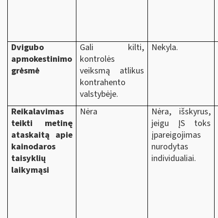
Dvigubo
Gali kilti,
Nekyla.
apmokestinimo
kontrolės
grėsmė
veiksmą atlikus
kontrahento
valstybėje.
Reikalavimas
Nėra
Nėra, išskyrus,
teikti metinę
jeigu ĮS toks
ataskaitą apie
įpareigojimas
kainodaros
nurodytas
taisyklių
individualiai.
laikymąsi