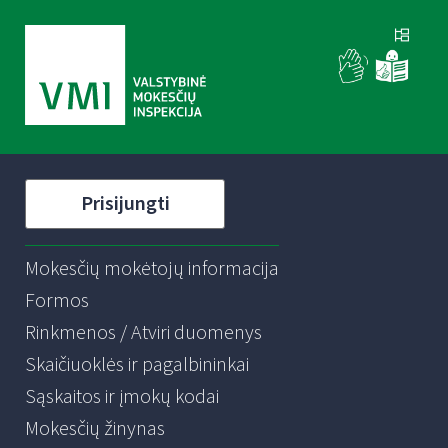
Prisijungti
Mokesčių mokėtojų informacija
Formos
Rinkmenos / Atviri duomenys
Skaičiuoklės ir pagalbininkai
Sąskaitos ir įmokų kodai
Mokesčių žinynas