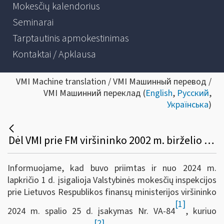
Mokesčių kalendorius
Seminarai
Tarptautinis apmokestinimas
Kontaktai / Apklausa
VMI Machine translation / VMI Машинный перевод /
VMI Машинний переклад (
English
,
Русский
,
Українська
)
Dėl VMI prie FM viršininko 2002 m. birželio 14 d. įsakymo Nr. 156 pakeitimo
Informuojame, kad buvo priimtas ir nuo 2024 m.
lapkričio 1 d. įsigalioja Valstybinės mokesčių inspekcijos
prie Lietuvos Respublikos finansų ministerijos viršininko
[1]
2024 m. spalio 25 d. įsakymas Nr. VA-84
, kuriuo
[2]