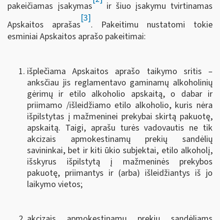
pakeičiamas įsakymas
ir šiuo įsakymu tvirtinamas
[3]
Apskaitos aprašas
. Pakeitimu nustatomi tokie
esminiai Apskaitos aprašo pakeitimai:
išplečiama Apskaitos aprašo taikymo sritis –
anksčiau jis reglamentavo gaminamų alkoholinių
gėrimų ir etilo alkoholio apskaitą, o dabar ir
priimamo /išleidžiamo etilo alkoholio, kuris nėra
išpilstytas į mažmeninei prekybai skirtą pakuotę,
apskaitą. Taigi, aprašu turės vadovautis ne tik
akcizais apmokestinamų prekių sandėlių
savininkai, bet ir kiti ūkio subjektai, etilo alkoholį,
išskyrus išpilstytą į mažmeninės prekybos
pakuotę, priimantys ir (arba) išleidžiantys iš jo
laikymo vietos;
akcizais apmokestinamų prekių sandėliams