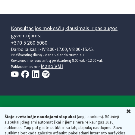
Konsultacijos mokesčių klausimais ir paslaugos
gyventojams:
+370 5 260 5060
Darbo laikas: I-IV 8.00-17.00, V 8.00-15.45.
Prieššventinę dieną - viena valanda trumpiau.
Kiekvieno mėnesio antrą penktadienį 8.00 val. - 12.00 val.
Mano VMI
Paklausimas per
Valstybinė mokesčių inspekcija prie Lietuvos
U
Respublikos finansų ministerijos
Šioje svetainėje naudojami slapukai
(angl. cookies). Būtinieji
slapukai įdiegiami automatiškai ir jiems nėra reikalingas Jūsų
Biudžetinė įstaiga. Juridinio asmens kodas — 188659752,
sutikimas. Taip pat galite sutikti ir su kitų slapukų naudojimu. Savo
adresas: Vasario 16-osios g. 14, 01107 Vilnius, Lietuva, el.paštas:
sutikimą bet kada galėsite atšaukti pakeisdami interneto naršyklės