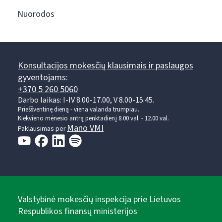
Nuorodos
Konsultacijos mokesčių klausimais ir paslaugos
gyventojams:
+370 5 260 5060
Darbo laikas: I-IV 8.00-17.00, V 8.00-15.45.
Prieššventinę dieną - viena valanda trumpiau.
Kiekvieno mėnesio antrą penktadienį 8.00 val. - 12.00 val.
Mano VMI
Paklausimas per
Valstybinė mokesčių inspekcija prie Lietuvos
Respublikos finansų ministerijos