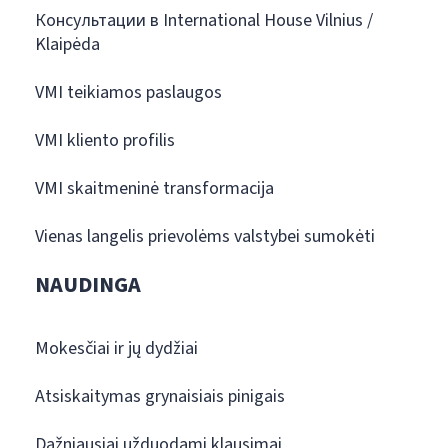
Консультации в International House Vilnius /
Klaipėda
VMI teikiamos paslaugos
VMI kliento profilis
VMI skaitmeninė transformacija
Vienas langelis prievolėms valstybei sumokėti
NAUDINGA
Mokesčiai ir jų dydžiai
Atsiskaitymas grynaisiais pinigais
Dažniausiai užduodami klausimai