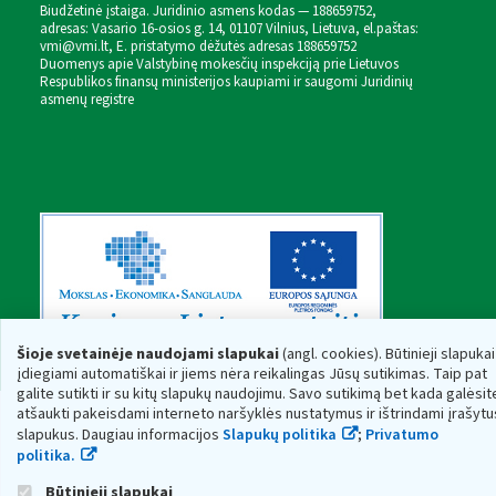
Biudžetinė įstaiga. Juridinio asmens kodas — 188659752,
adresas: Vasario 16-osios g. 14, 01107 Vilnius, Lietuva, el.paštas:
vmi@vmi.lt
, E. pristatymo dėžutės adresas 188659752
Duomenys apie Valstybinę mokesčių inspekciją prie Lietuvos
Respublikos finansų ministerijos kaupiami ir saugomi Juridinių
asmenų registre
Šioje svetainėje naudojami slapukai
(angl. cookies). Būtinieji slapukai
įdiegiami automatiškai ir jiems nėra reikalingas Jūsų sutikimas. Taip pat
galite sutikti ir su kitų slapukų naudojimu. Savo sutikimą bet kada galėsit
atšaukti pakeisdami interneto naršyklės nustatymus ir ištrindami įrašytu
slapukus. Daugiau informacijos
Slapukų politika
;
Privatumo
politika.
Būtinieji slapukai