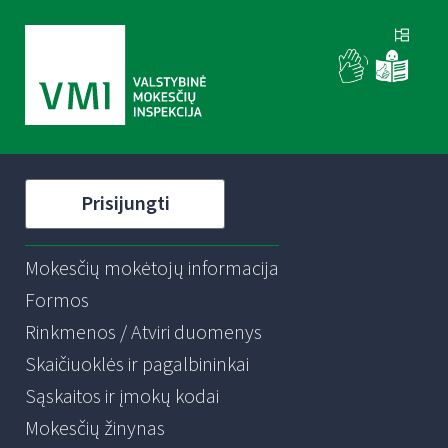
Prisijungti
Mokesčių mokėtojų informacija
Formos
Rinkmenos / Atviri duomenys
Skaičiuoklės ir pagalbininkai
Sąskaitos ir įmokų kodai
Mokesčių žinynas