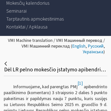
Mokesčių kalendorius
Seminarai
Tarptautinis apmokestinimas
Kontaktai / Apklausa
VMI Machine translation / VMI Машинный перевод /
VMI Машинний переклад (
English
,
Русский
,
Українська
)
Dėl LR pelno mokesčio įstatymo apibendrinto paaiškinimo (komentaro) 3 straipsnio 2 dalies 5 punkto pakeitimo ir papildymo nauju 7 punktu
[1]
Informuojame, kad parengtas PMĮ
apibendrinto
paaiškinimo (komentaro) 3 straipsnio 2 dalies 5 punkto
pakeitimas ir papildymas nauju 7 punktu, kuris susijęs
su Lietuvos Respublikos Seimo 2025 m. gruodžio 9 d.
priimtu Lietuvos Respublikos pelno mokesčio įstatymo