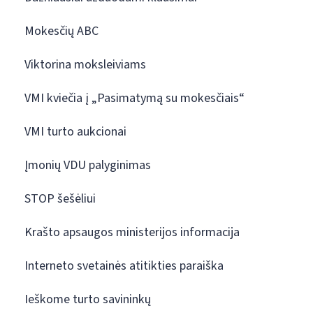
Mokesčių ABC
Viktorina moksleiviams
VMI kviečia į „Pasimatymą su mokesčiais“
VMI turto aukcionai
Įmonių VDU palyginimas
STOP šešėliui
Krašto apsaugos ministerijos informacija
Interneto svetainės atitikties paraiška
Ieškome turto savininkų