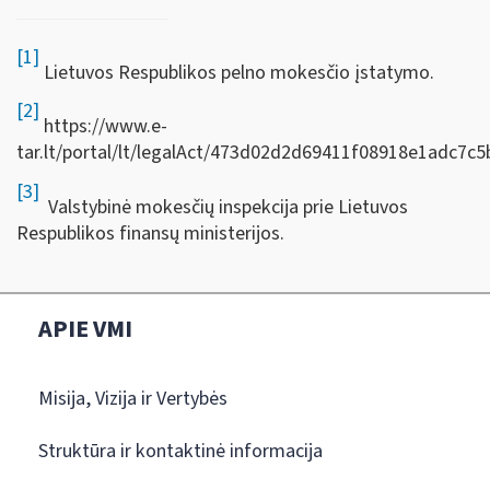
[1]
Lietuvos Respublikos pelno mokesčio įstatymo.
[2]
https://www.e-
tar.lt/portal/lt/legalAct/473d02d2d69411f08918e1adc7c5
[3]
Valstybinė mokesčių inspekcija prie Lietuvos
Respublikos finansų ministerijos.
APIE VMI
Misija, Vizija ir Vertybės
Struktūra ir kontaktinė informacija