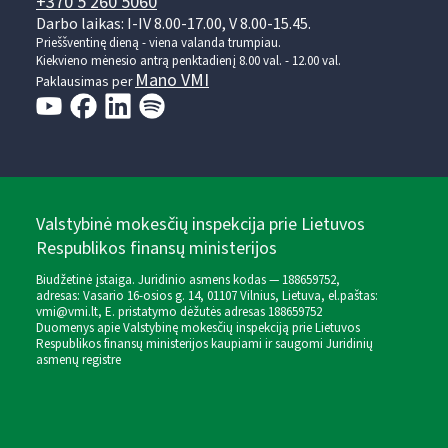
+370 5 260 5060
Darbo laikas: I-IV 8.00-17.00, V 8.00-15.45.
Prieššventinę dieną - viena valanda trumpiau.
Kiekvieno mėnesio antrą penktadienį 8.00 val. - 12.00 val.
Mano VMI
Paklausimas per
Valstybinė mokesčių inspekcija prie Lietuvos
Respublikos finansų ministerijos
Biudžetinė įstaiga. Juridinio asmens kodas — 188659752,
adresas: Vasario 16-osios g. 14, 01107 Vilnius, Lietuva, el.paštas:
vmi@vmi.lt
, E. pristatymo dėžutės adresas 188659752
Duomenys apie Valstybinę mokesčių inspekciją prie Lietuvos
Respublikos finansų ministerijos kaupiami ir saugomi Juridinių
asmenų registre