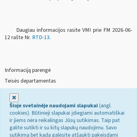
Daugiau informacijos rasite VMI prie FM 2026-06-
12 rašte Nr.
RTD-13.
Informaciją parengė
Teisės departamentas
Uždaryti
Šioje svetainėje naudojami slapukai
(angl.
cookies). Būtinieji slapukai įdiegiami automatiškai
ir jiems nėra reikalingas Jūsų sutikimas. Taip pat
galite sutikti ir su kitų slapukų naudojimu. Savo
sutikimą bet kada galėsite atšaukti pakeisdami