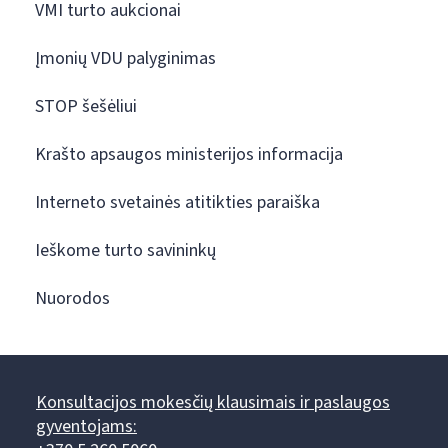
VMI turto aukcionai
Įmonių VDU palyginimas
STOP šešėliui
Krašto apsaugos ministerijos informacija
Interneto svetainės atitikties paraiška
Ieškome turto savininkų
Nuorodos
Konsultacijos mokesčių klausimais ir paslaugos
gyventojams: