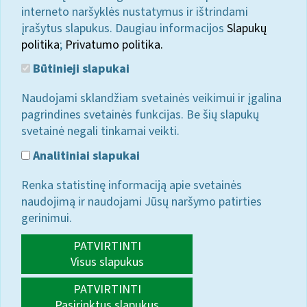
interneto naršyklės nustatymus ir ištrindami
įrašytus slapukus. Daugiau informacijos
Slapukų
politika
;
Privatumo politika.
Būtinieji slapukai
Naudojami sklandžiam svetainės veikimui ir įgalina
pagrindines svetainės funkcijas. Be šių slapukų
svetainė negali tinkamai veikti.
Analitiniai slapukai
Renka statistinę informaciją apie svetainės
naudojimą ir naudojami Jūsų naršymo patirties
gerinimui.
PATVIRTINTI
Visus slapukus
PATVIRTINTI
Pasirinktus slapukus