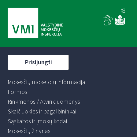
Prisijungti
Mokesčių mokėtojų informacija
Formos
Rinkmenos / Atviri duomenys
Skaičiuoklės ir pagalbininkai
Sąskaitos ir įmokų kodai
Mokesčių žinynas