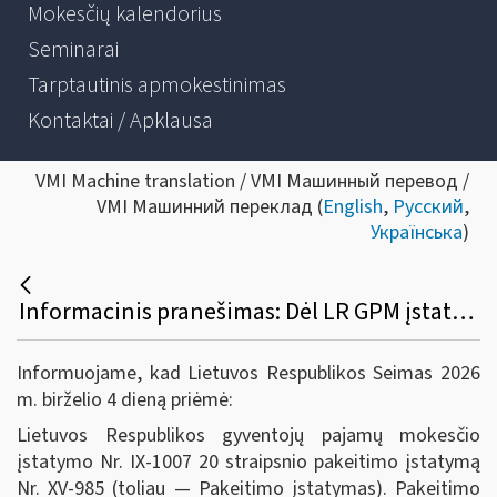
Mokesčių kalendorius
Seminarai
Tarptautinis apmokestinimas
Kontaktai / Apklausa
VMI Machine translation / VMI Машинный перевод /
VMI Машинний переклад (
English
,
Русский
,
Українська
)
Informacinis pranešimas: Dėl LR GPM įstatymo 20 straipsnio 7 dalies pakeitimo įstatymo
Informuojame, kad Lietuvos Respublikos Seimas 2026
m. birželio 4 dieną priėmė:
Lietuvos Respublikos gyventojų pajamų mokesčio
įstatymo Nr. IX-1007 20 straipsnio pakeitimo įstatymą
Nr. XV-985 (toliau — Pakeitimo įstatymas). Pakeitimo