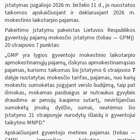
įstatymas įsigaliojo 2026 m. birželio 11 d., jo nuostatos
taikomos apskaičiuojant ir deklaruojant 2026 m.
mokestinio laikotarpio pajamas.
Pakeitimo įstatymu pakeistas Lietuvos Respublikos
gyventojų pajamų mokesčio įstatymo (toliau — GPMĮ)
20 straipsnio 7 punktas:
„GMP yra lygios gyventojo mokestinio laikotarpio
apmokestinamųjų pajamų, išskyrus apmokestinamąsias
pajamas, kurioms taikomas šio Įstatymo 6 straipsnio
7
dalyje nustatytas mokesčio tarifas, pajamas, nuo kurių
mokestis sumokėtas įsigyjant verslo liudijimą, taip pat
išmokas, mokamas pasibaigus ar nutraukus gyvybės
draudimo ar pensijų kaupimo sutartį, neviršijančias
sumokėtų įmokų dydžio, sumai, neatėmus šio
Įstatymo 21 straipsnyje nurodytų išlaidų ir gyventojui
taikytino MNPD.“
Apskaičiuojant gyventojo metines pajamas (toliau —