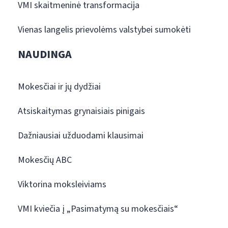
VMI skaitmeninė transformacija
Vienas langelis prievolėms valstybei sumokėti
NAUDINGA
Mokesčiai ir jų dydžiai
Atsiskaitymas grynaisiais pinigais
Dažniausiai užduodami klausimai
Mokesčių ABC
Viktorina moksleiviams
VMI kviečia į „Pasimatymą su mokesčiais“