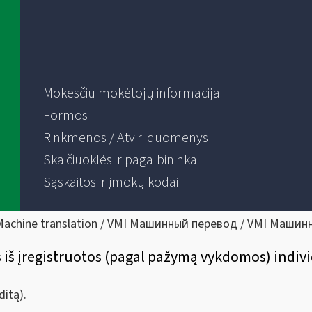
Mokesčių mokėtojų informacija
Formos
Rinkmenos / Atviri duomenys
Skaičiuoklės ir pagalbininkai
Sąskaitos ir įmokų kodai
Machine translation / VMI Машинный перевод / VMI Машин
š įregistruotos (pagal pažymą vykdomos) indivi
itą).