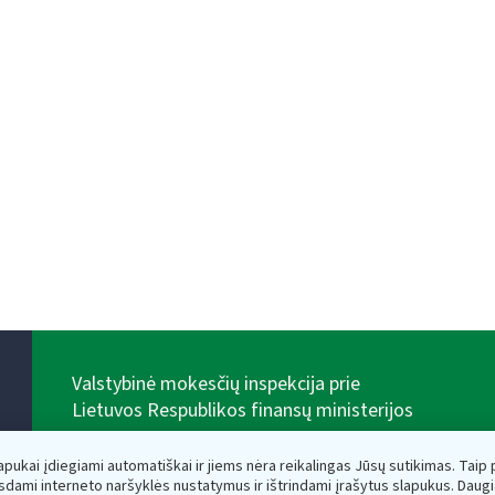
Valstybinė mokesčių inspekcija prie
Lietuvos Respublikos finansų ministerijos
Biudžetinė įstaiga. Juridinio asmens kodas — 188659752,
adresas: Vasario 16-osios g. 14, 01107 Vilnius, Lietuva,
lapukai įdiegiami automatiškai ir jiems nėra reikalingas Jūsų sutikimas. Taip pa
el.paštas:
vmi@vmi.lt
, E. pristatymo dėžutės adresas
sdami interneto naršyklės nustatymus ir ištrindami įrašytus slapukus. Daug