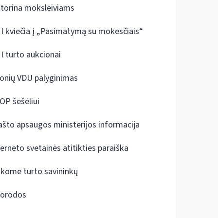
ktorina moksleiviams
I kviečia į „Pasimatymą su mokesčiais“
I turto aukcionai
onių VDU palyginimas
OP šešėliui
ašto apsaugos ministerijos informacija
terneto svetainės atitikties paraiška
škome turto savininkų
orodos