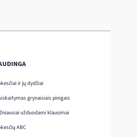
AUDINGA
kesčiai ir jų dydžiai
siskaitymas grynaisiais pinigais
žniausiai užduodami klausimai
kesčių ABC