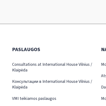
PASLAUGOS
N
Consultations at International House Vilnius /
Mo
Klaipėda
At
Консультации в International House Vilnius /
Klaipėda
Da
VMI teikiamos paslaugos
Mo