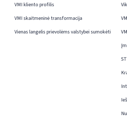
VMI kliento profilis
Vi
VMI skaitmeninė transformacija
VM
Vienas langelis prievolėms valstybei sumokėti
VM
Įm
ST
Kr
In
Ie
Nu