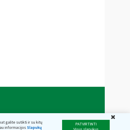
Uždar
t galite sutikti ir su kitų
PATVIRTINTI
iau informacijos
Slapukų
Visus slapukus