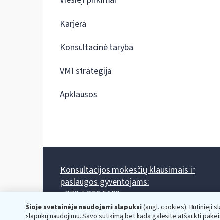
Viešieji pirkimai
Karjera
Konsultacinė taryba
VMI strategija
Apklausos
Konsultacijos mokesčių klausimais ir
paslaugos gyventojams:
+370 5 260 5060
Darbo laikas: I-IV 8.00-17.00, V 8.00-15.45.
Šioje svetainėje naudojami slapukai
(angl. cookies). Būtinieji s
Prieššventinę dieną - viena valanda trumpiau.
slapukų naudojimu. Savo sutikimą bet kada galėsite atšaukti pakei