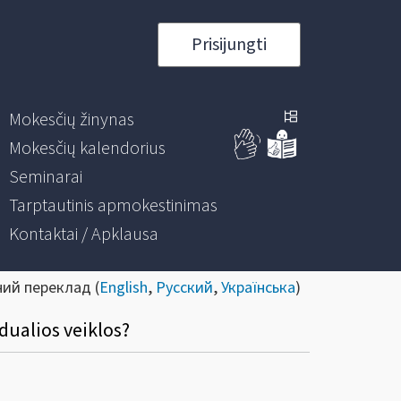
Prisijungti
Mokesčių žinynas
Mokesčių kalendorius
Seminarai
Tarptautinis apmokestinimas
Kontaktai / Apklausa
ний переклад (
English
,
Русский
,
Українська
)
dualios veiklos?