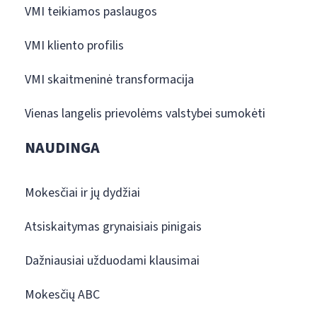
VMI teikiamos paslaugos
VMI kliento profilis
VMI skaitmeninė transformacija
Vienas langelis prievolėms valstybei sumokėti
NAUDINGA
Mokesčiai ir jų dydžiai
Atsiskaitymas grynaisiais pinigais
Dažniausiai užduodami klausimai
Mokesčių ABC