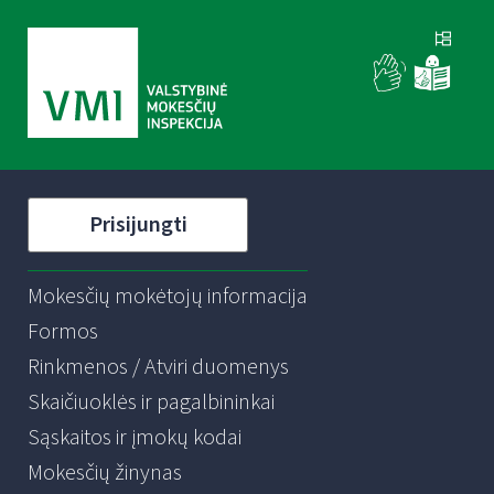
Prisijungti
Mokesčių mokėtojų informacija
Formos
Rinkmenos / Atviri duomenys
Skaičiuoklės ir pagalbininkai
Sąskaitos ir įmokų kodai
Mokesčių žinynas