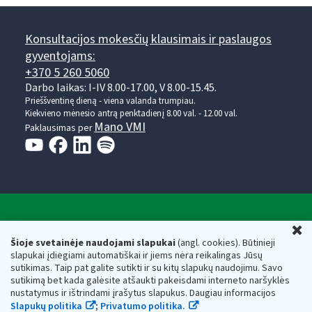
Konsultacijos mokesčių klausimais ir paslaugos
gyventojams:
+370 5 260 5060
Darbo laikas: I-IV 8.00-17.00, V 8.00-15.45.
Prieššventinę dieną - viena valanda trumpiau.
Kiekvieno mėnesio antrą penktadienį 8.00 val. - 12.00 val.
Mano VMI
Paklausimas per
Valstybinė mokesčių inspekcija prie Lietuvos
U
Respublikos finansų ministerijos
Šioje svetainėje naudojami slapukai
(angl. cookies). Būtinieji
slapukai įdiegiami automatiškai ir jiems nėra reikalingas Jūsų
Biudžetinė įstaiga. Juridinio asmens kodas — 188659752,
sutikimas. Taip pat galite sutikti ir su kitų slapukų naudojimu. Savo
adresas: Vasario 16-osios g. 14, 01107 Vilnius, Lietuva, el.paštas:
sutikimą bet kada galėsite atšaukti pakeisdami interneto naršyklės
vmi@vmi.lt
, E. pristatymo dėžutės adresas 188659752
nustatymus ir ištrindami įrašytus slapukus. Daugiau informacijos
Duomenys apie Valstybinę mokesčių inspekciją prie Lietuvos
Slapukų politika
;
Privatumo politika.
Respublikos finansų ministerijos kaupiami ir saugomi Juridinių