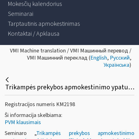
Mokesčių kalendorius
Seminarai
Tarptautinis apmokestinimas
Kontaktai / Apklausa
VMI Machine translation / VMI Машинный перевод /
VMI Машинний переклад (
English
,
Русский
,
Українська
)
Trikampės prekybos apmokestinimo ypatumai, praktiniai pavyzdžiai, deklaravimo taisyklės, PVM pakeitimai nuo 2019 m.
Registracijos numeris KM2198
Ši informacija skelbiama:
PVM klausimais
Seminaro „
Trikampės prekybos apmokestinimo